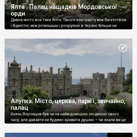
Ялта . Палац нащадків Мордовської
орди
Дивне місто все таки Ялта. Такого контрасту між багатством
і бідністю, між розкішшю і розрухою в Україні більше не
знайдеш.
Алупка. Місто, церква, парк і, звичайно,
палац
Князь Воронцов був чи не найвідомішою людиною свого
часу, але давайте не будемо кривити душею – чи знали ви це
прізвище до відвідин Алупки? Мабуть все таки ні.