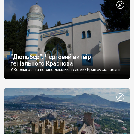
“Дюльбер”. Черговий витвір
геніального Краснова
У Кореїзі розташовано декілька відомих Кримських палаців.