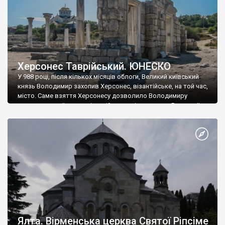
Херсонес Таврійський. ЮНЕСКО
У 988 році, після кількох місяців облоги, Великий київський
князь Володимир захопив Херсонес, візантійське, на той час,
місто. Саме взяття Херсонесу дозволило Володимиру
диктувати свої умови візантійському імператору Василю ІІ, та
одружитися з його дочкою Ганною. Цього ж року, в
Херсонесі Володимир-язичник, став Василем-християнином.
А потім було Хрещення Русі. На честь Херсонесу Таврійського
названо місто […]
Ялта. Вірменська церква Святої Ріпсіме