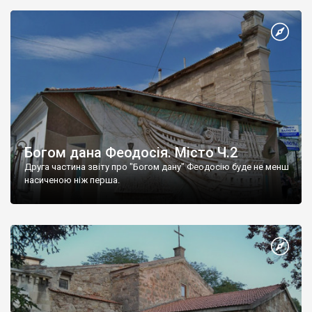
Богом дана Феодосія. Місто Ч.2
Друга частина звіту про "Богом дану" Феодосію буде не менш
насиченою ніж перша.