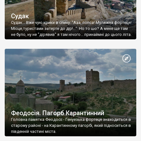
Судак
Судак... Вже чую крики в спину: "Ааа, попса! Муляжна фортеця!
Місце,туристами затерте до дір!..." Но то шо? А мене ще там
не було, ну не "дірявив" я там нічого... принаймні до цього літа.
Феодосія. Пагорб Карантинний
Головна памятка Феодосії - Генуезька фортеця знаходиться в
старому районі - на Карантинному пагорбі, який підноситься в
південній частині міста.