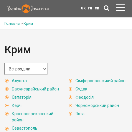
uk
ru
en
Головна
>
Крим
Крим
Алушта
Сімферопольський район
Бахчисарайський район
Судак
Євпаторія
Феодосія
Керч
Чорноморський район
Красноперекопський
Ялта
район
Севастополь