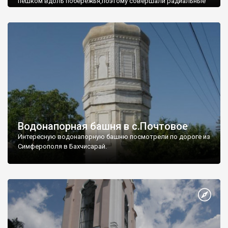
пешком вдоль побережья,поэтому совершали радиальные
вылазки из Оленевки.
Водонапорная башня в с.Почтовое
Интересную водонапорную башню посмотрели по дороге из
Симферополя в Бахчисарай.