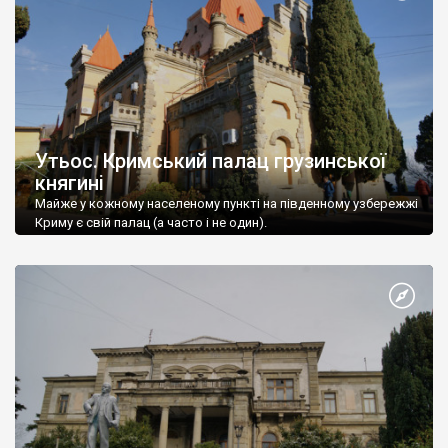
Утьос. Кримський палац грузинської
княгині
Майже у кожному населеному пункті на південному узбережжі
Криму є свій палац (а часто і не один).