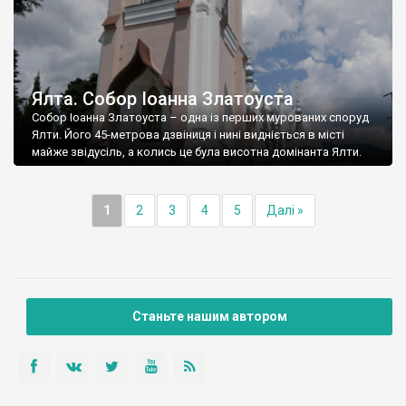
Ялта. Собор Іоанна Златоуста
Собор Іоанна Златоуста – одна із перших мурованих споруд
Ялти. Його 45-метрова дзвіниця і нині видніється в місті
майже звідусіль, а колись це була висотна домінанта Ялти.
1
2
3
4
5
Далі »
Станьте нашим автором