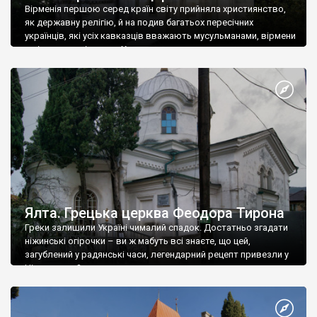
Вірменія першою серед країн світу прийняла християнство,
як державну релігію, й на подив багатьох пересічних
українців, які усіх кавказців вважають мусульманами, вірмени
є відданими вірянами Христа
Ялта. Грецька церква Феодора Тирона
Греки залишили Україні чималий спадок. Достатньо згадати
ніжинські огірочки – ви ж мабуть всі знаєте, що цей,
загублений у радянські часи, легендарний рецепт привезли у
Ніжин греки?