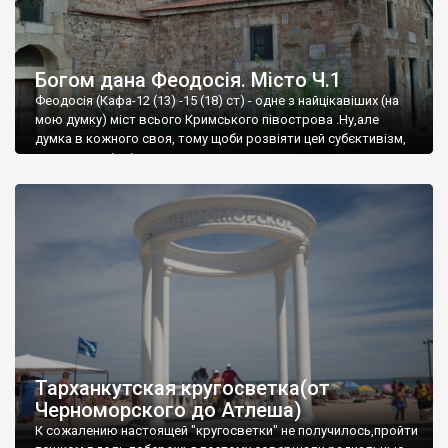
Богом дана Феодосія. Місто Ч.1
Феодосія (Кафа-12 (13) -15 (18) ст) - одне з найцікавіших (на
мою думку) міст всього Кримського півострова .Ну,але
думка в кожного своя, тому щоби розвіяти цей субєктивізм,
запрошую відвідати це
Тарханкутская кругосветка(от
Черноморского до Атлеша)
К сожалению настоящей "кругосветки" не получилось,пройти