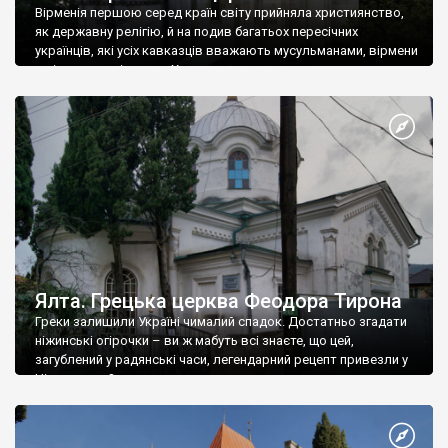
Вірменія першою серед країн світу прийняла християнство,
як державну релігію, й на подив багатьох пересічних
українців, які усіх кавказців вважають мусульманами, вірмени
є відданими вірянами Христа
Ялта. Грецька церква Феодора Тирона
Греки залишили Україні чималий спадок. Достатньо згадати
ніжинські огірочки – ви ж мабуть всі знаєте, що цей,
загублений у радянські часи, легендарний рецепт привезли у
Ніжин греки?