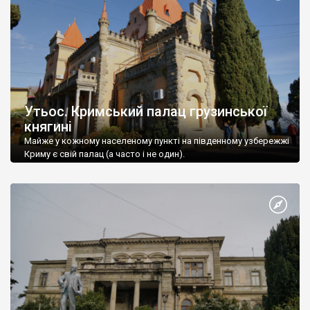
Утьос. Кримський палац грузинської
княгині
Майже у кожному населеному пункті на південному узбережжі
Криму є свій палац (а часто і не один).