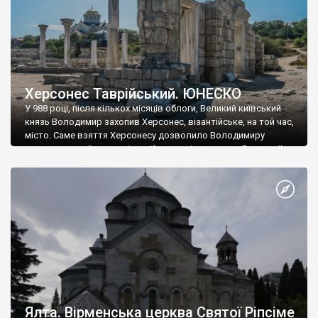
Херсонес Таврійський. ЮНЕСКО
У 988 році, після кількох місяців облоги, Великий київський
князь Володимир захопив Херсонес, візантійське, на той час,
місто. Саме взяття Херсонесу дозволило Володимиру
диктувати свої умови візантійському імператору Василю ІІ, та
одружитися з його дочкою Ганною. Цього ж року, в
Херсонесі Володимир-язичник, став Василем-християнином.
А потім було Хрещення Русі. На честь Херсонесу Таврійського
названо місто […]
Ялта. Вірменська церква Святої Ріпсіме