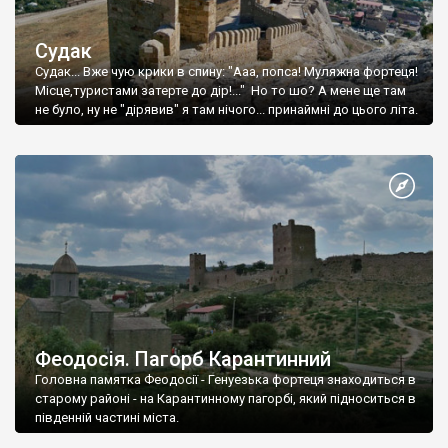
Судак
Судак... Вже чую крики в спину: "Ааа, попса! Муляжна фортеця!
Місце,туристами затерте до дір!..." Но то шо? А мене ще там
не було, ну не "дірявив" я там нічого... принаймні до цього літа.
Феодосія. Пагорб Карантинний
Головна памятка Феодосії - Генуезька фортеця знаходиться в
старому районі - на Карантинному пагорбі, який підноситься в
південній частині міста.