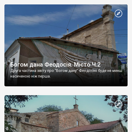
Богом дана Феодосія. Місто Ч.2
Друга частина звіту про "Богом дану" Феодосію буде не менш
насиченою ніж перша.