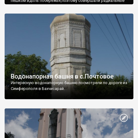
пешком вдоль побережья,поэтому совершали радиальные
вылазки из Оленевки.
Водонапорная башня в с.Почтовое
Интересную водонапорную башню посмотрели по дороге из
Симферополя в Бахчисарай.