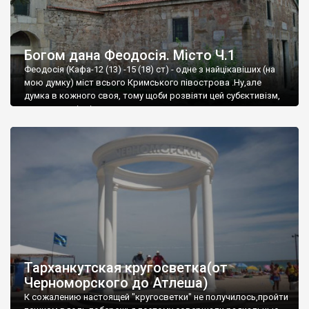
Богом дана Феодосія. Місто Ч.1
Феодосія (Кафа-12 (13) -15 (18) ст) - одне з найцікавіших (на
мою думку) міст всього Кримського півострова .Ну,але
думка в кожного своя, тому щоби розвіяти цей субєктивізм,
запрошую відвідати це
Тарханкутская кругосветка(от
Черноморского до Атлеша)
К сожалению настоящей "кругосветки" не получилось,пройти