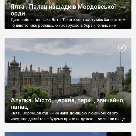
Ялта . Палац нащадків Мордовської
орди
Дивне місто все таки Ялта. Такого контрасту між багатством
і бідністю, між розкішшю і розрухою в Україні більше не
знайдеш.
Алупка. Місто, церква, парк і, звичайно,
палац
Князь Воронцов був чи не найвідомішою людиною свого
часу, але давайте не будемо кривити душею – чи знали ви це
прізвище до відвідин Алупки? Мабуть все таки ні.