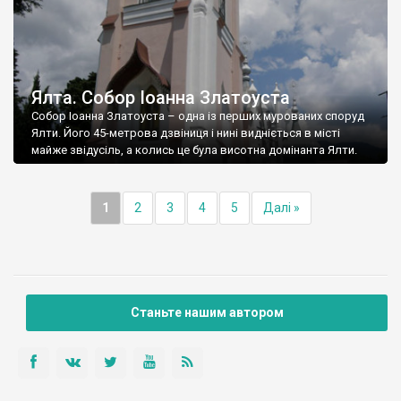
Ялта. Собор Іоанна Златоуста
Собор Іоанна Златоуста – одна із перших мурованих споруд
Ялти. Його 45-метрова дзвіниця і нині видніється в місті
майже звідусіль, а колись це була висотна домінанта Ялти.
1
2
3
4
5
Далі »
Станьте нашим автором