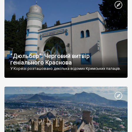
“Дюльбер”. Черговий витвір
геніального Краснова
У Кореїзі розташовано декілька відомих Кримських палаців.