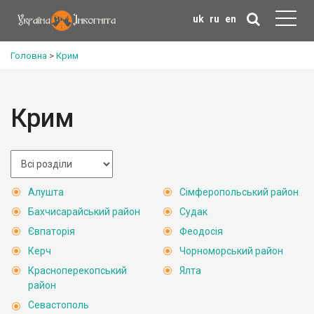
uk
ru
en
Головна
>
Крим
Крим
Алушта
Сімферопольський район
Бахчисарайський район
Судак
Євпаторія
Феодосія
Керч
Чорноморський район
Красноперекопський
Ялта
район
Севастополь