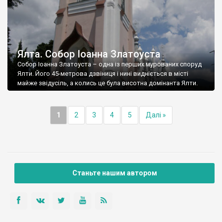
Ялта. Собор Іоанна Златоуста
Собор Іоанна Златоуста – одна із перших мурованих споруд
Ялти. Його 45-метрова дзвіниця і нині видніється в місті
майже звідусіль, а колись це була висотна домінанта Ялти.
1
2
3
4
5
Далі »
Станьте нашим автором