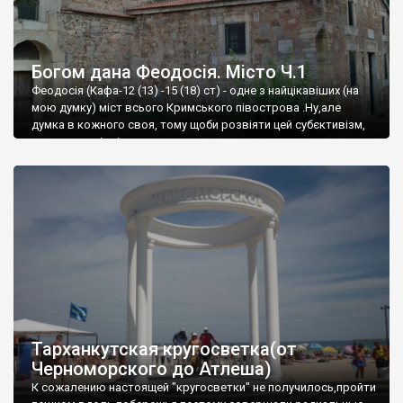
Богом дана Феодосія. Місто Ч.1
Феодосія (Кафа-12 (13) -15 (18) ст) - одне з найцікавіших (на
мою думку) міст всього Кримського півострова .Ну,але
думка в кожного своя, тому щоби розвіяти цей субєктивізм,
запрошую відвідати це
Тарханкутская кругосветка(от
Черноморского до Атлеша)
К сожалению настоящей "кругосветки" не получилось,пройти