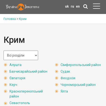
uk
ru
en
Головна
>
Крим
Крим
Алушта
Сімферопольський район
Бахчисарайський район
Судак
Євпаторія
Феодосія
Керч
Чорноморський район
Красноперекопський
Ялта
район
Севастополь