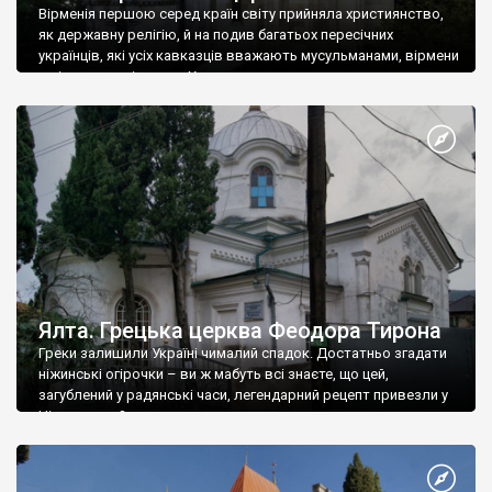
Вірменія першою серед країн світу прийняла християнство,
як державну релігію, й на подив багатьох пересічних
українців, які усіх кавказців вважають мусульманами, вірмени
є відданими вірянами Христа
Ялта. Грецька церква Феодора Тирона
Греки залишили Україні чималий спадок. Достатньо згадати
ніжинські огірочки – ви ж мабуть всі знаєте, що цей,
загублений у радянські часи, легендарний рецепт привезли у
Ніжин греки?