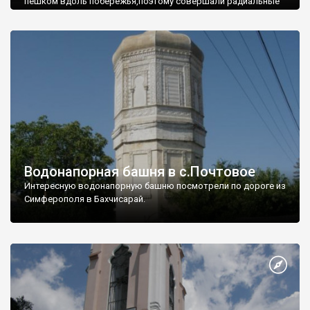
пешком вдоль побережья,поэтому совершали радиальные
вылазки из Оленевки.
Водонапорная башня в с.Почтовое
Интересную водонапорную башню посмотрели по дороге из
Симферополя в Бахчисарай.