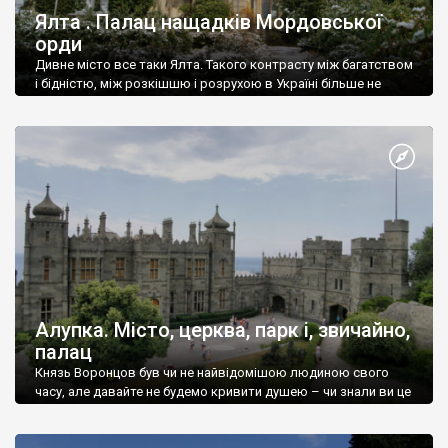
Ялта . Палац нащадків Мордовської
орди
Дивне місто все таки Ялта. Такого контрасту між багатством
і бідністю, між розкішшю і розрухою в Україні більше не
знайдеш.
Алупка. Місто, церква, парк і, звичайно,
палац
Князь Воронцов був чи не найвідомішою людиною свого
часу, але давайте не будемо кривити душею – чи знали ви це
прізвище до відвідин Алупки? Мабуть все таки ні.