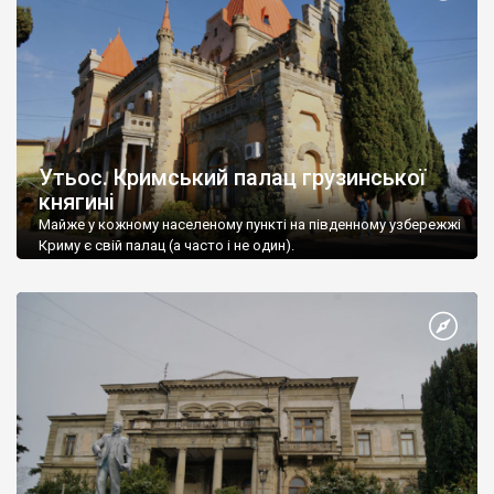
Утьос. Кримський палац грузинської
княгині
Майже у кожному населеному пункті на південному узбережжі
Криму є свій палац (а часто і не один).