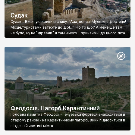
Судак
Судак... Вже чую крики в спину: "Ааа, попса! Муляжна фортеця!
Місце,туристами затерте до дір!..." Но то шо? А мене ще там
не було, ну не "дірявив" я там нічого... принаймні до цього літа.
Феодосія. Пагорб Карантинний
Головна памятка Феодосії - Генуезька фортеця знаходиться в
старому районі - на Карантинному пагорбі, який підноситься в
південній частині міста.