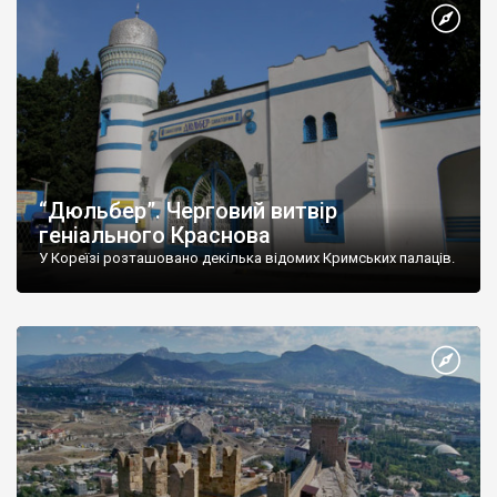
“Дюльбер”. Черговий витвір
геніального Краснова
У Кореїзі розташовано декілька відомих Кримських палаців.