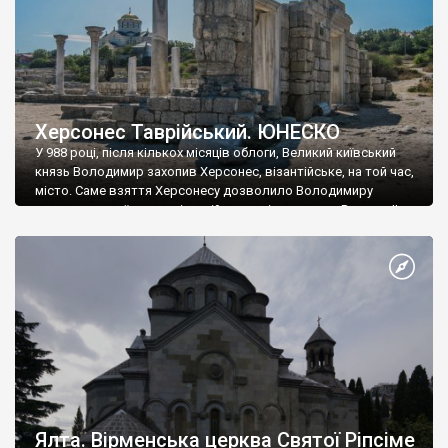
Херсонес Таврійський. ЮНЕСКО
У 988 році, після кількох місяців облоги, Великий київський
князь Володимир захопив Херсонес, візантійське, на той час,
місто. Саме взяття Херсонесу дозволило Володимиру
диктувати свої умови візантійському імператору Василю ІІ, та
одружитися з його дочкою Ганною. Цього ж року, в
Херсонесі Володимир-язичник, став Василем-християнином.
А потім було Хрещення Русі. На честь Херсонесу Таврійського
названо місто […]
Ялта. Вірменська церква Святої Ріпсіме