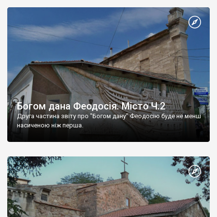
Богом дана Феодосія. Місто Ч.2
Друга частина звіту про "Богом дану" Феодосію буде не менш
насиченою ніж перша.