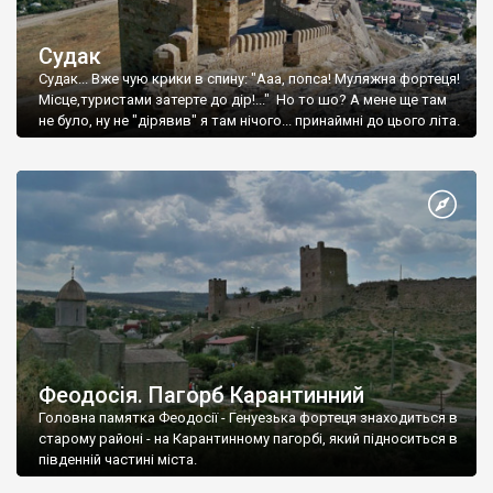
Судак
Судак... Вже чую крики в спину: "Ааа, попса! Муляжна фортеця!
Місце,туристами затерте до дір!..." Но то шо? А мене ще там
не було, ну не "дірявив" я там нічого... принаймні до цього літа.
Феодосія. Пагорб Карантинний
Головна памятка Феодосії - Генуезька фортеця знаходиться в
старому районі - на Карантинному пагорбі, який підноситься в
південній частині міста.