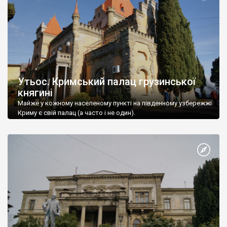
Утьос. Кримський палац грузинської
княгині
Майже у кожному населеному пункті на південному узбережжі
Криму є свій палац (а часто і не один).