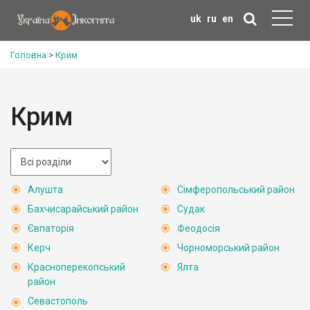
uk
ru
en
Головна
>
Крим
Крим
Алушта
Сімферопольський район
Бахчисарайський район
Судак
Євпаторія
Феодосія
Керч
Чорноморський район
Красноперекопський
Ялта
район
Севастополь