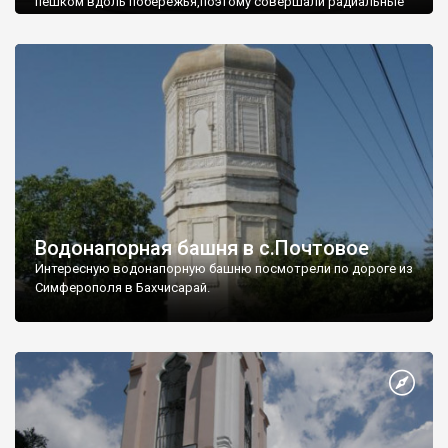
пешком вдоль побережья,поэтому совершали радиальные
вылазки из Оленевки.
Водонапорная башня в с.Почтовое
Интересную водонапорную башню посмотрели по дороге из
Симферополя в Бахчисарай.