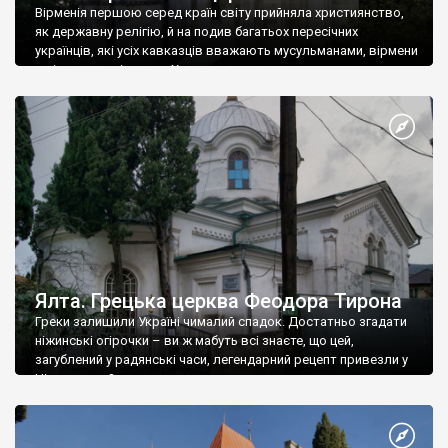
Вірменія першою серед країн світу прийняла християнство,
як державну релігію, й на подив багатьох пересічних
українців, які усіх кавказців вважають мусульманами, вірмени
є відданими вірянами Христа
Ялта. Грецька церква Феодора Тирона
Греки залишили Україні чималий спадок. Достатньо згадати
ніжинські огірочки – ви ж мабуть всі знаєте, що цей,
загублений у радянські часи, легендарний рецепт привезли у
Ніжин греки?