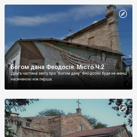
Богом дана Феодосія. Місто Ч.2
Друга частина звіту про "Богом дану" Феодосію буде не менш
насиченою ніж перша.