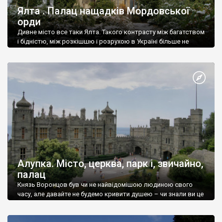
Ялта . Палац нащадків Мордовської
орди
Дивне місто все таки Ялта. Такого контрасту між багатством
і бідністю, між розкішшю і розрухою в Україні більше не
знайдеш.
Алупка. Місто, церква, парк і, звичайно,
палац
Князь Воронцов був чи не найвідомішою людиною свого
часу, але давайте не будемо кривити душею – чи знали ви це
прізвище до відвідин Алупки? Мабуть все таки ні.