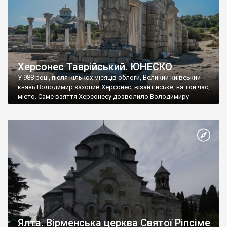
Херсонес Таврійський. ЮНЕСКО
У 988 році, після кількох місяців облоги, Великий київський
князь Володимир захопив Херсонес, візантійське, на той час,
місто. Саме взяття Херсонесу дозволило Володимиру
диктувати свої умови візантійському імператору Василю ІІ, та
одружитися з його дочкою Ганною. Цього ж року, в
Херсонесі Володимир-язичник, став Василем-християнином.
А потім було Хрещення Русі. На честь Херсонесу Таврійського
названо місто […]
Ялта. Вірменська церква Святої Ріпсіме