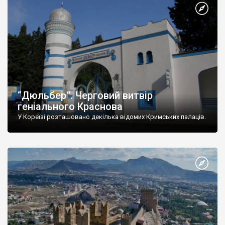
“Дюльбер”. Черговий витвір
геніального Краснова
У Кореїзі розташовано декілька відомих Кримських палаців.