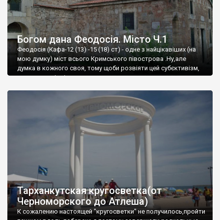
Богом дана Феодосія. Місто Ч.1
Феодосія (Кафа-12 (13) -15 (18) ст) - одне з найцікавіших (на
мою думку) міст всього Кримського півострова .Ну,але
думка в кожного своя, тому щоби розвіяти цей субєктивізм,
запрошую відвідати це
Тарханкутская кругосветка(от
Черноморского до Атлеша)
К сожалению настоящей "кругосветки" не получилось,пройти