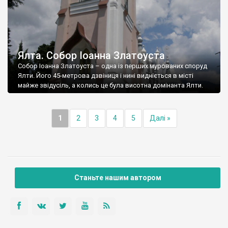
Ялта. Собор Іоанна Златоуста
Собор Іоанна Златоуста – одна із перших мурованих споруд
Ялти. Його 45-метрова дзвіниця і нині видніється в місті
майже звідусіль, а колись це була висотна домінанта Ялти.
1
2
3
4
5
Далі »
Станьте нашим автором