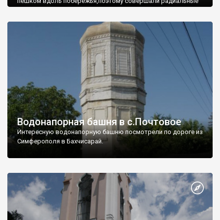
пешком вдоль побережья,поэтому совершали радиальные
вылазки из Оленевки.
Водонапорная башня в с.Почтовое
Интересную водонапорную башню посмотрели по дороге из
Симферополя в Бахчисарай.