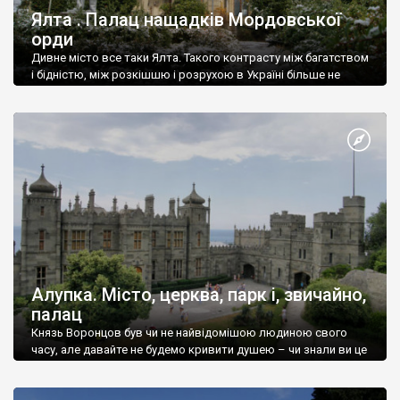
Ялта . Палац нащадків Мордовської
орди
Дивне місто все таки Ялта. Такого контрасту між багатством
і бідністю, між розкішшю і розрухою в Україні більше не
знайдеш.
Алупка. Місто, церква, парк і, звичайно,
палац
Князь Воронцов був чи не найвідомішою людиною свого
часу, але давайте не будемо кривити душею – чи знали ви це
прізвище до відвідин Алупки? Мабуть все таки ні.