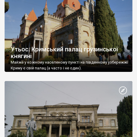
Утьос. Кримський палац грузинської
княгині
Майже у кожному населеному пункті на південному узбережжі
Криму є свій палац (а часто і не один).