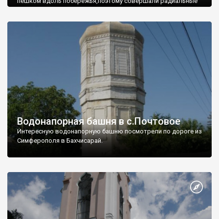
пешком вдоль побережья,поэтому совершали радиальные
вылазки из Оленевки.
Водонапорная башня в с.Почтовое
Интересную водонапорную башню посмотрели по дороге из
Симферополя в Бахчисарай.