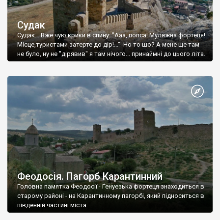
Судак
Судак... Вже чую крики в спину: "Ааа, попса! Муляжна фортеця!
Місце,туристами затерте до дір!..." Но то шо? А мене ще там
не було, ну не "дірявив" я там нічого... принаймні до цього літа.
Феодосія. Пагорб Карантинний
Головна памятка Феодосії - Генуезька фортеця знаходиться в
старому районі - на Карантинному пагорбі, який підноситься в
південній частині міста.