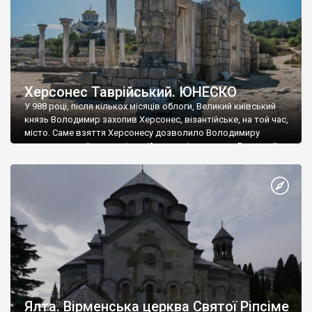
Херсонес Таврійський. ЮНЕСКО
У 988 році, після кількох місяців облоги, Великий київський
князь Володимир захопив Херсонес, візантійське, на той час,
місто. Саме взяття Херсонесу дозволило Володимиру
диктувати свої умови візантійському імператору Василю ІІ, та
одружитися з його дочкою Ганною. Цього ж року, в
Херсонесі Володимир-язичник, став Василем-християнином.
А потім було Хрещення Русі. На честь Херсонесу Таврійського
названо місто […]
Ялта. Вірменська церква Святої Ріпсіме