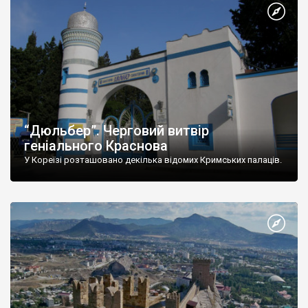
“Дюльбер”. Черговий витвір
геніального Краснова
У Кореїзі розташовано декілька відомих Кримських палаців.