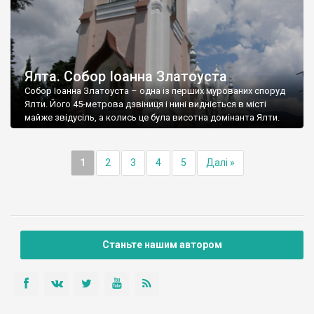
Ялта. Собор Іоанна Златоуста
Собор Іоанна Златоуста – одна із перших мурованих споруд
Ялти. Його 45-метрова дзвіниця і нині видніється в місті
майже звідусіль, а колись це була висотна домінанта Ялти.
1
2
3
4
5
Далі »
Станьте нашим автором