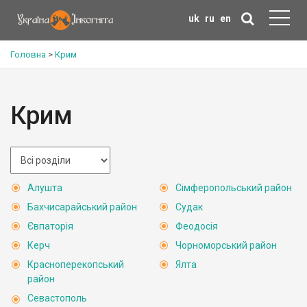
uk
ru
en
Головна
>
Крим
Крим
Алушта
Сімферопольський район
Бахчисарайський район
Судак
Євпаторія
Феодосія
Керч
Чорноморський район
Красноперекопський
Ялта
район
Севастополь