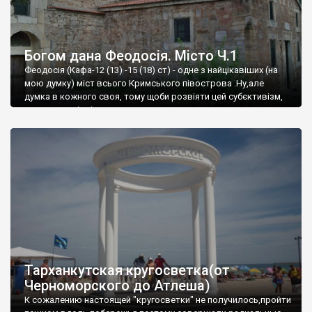
Богом дана Феодосія. Місто Ч.1
Феодосія (Кафа-12 (13) -15 (18) ст) - одне з найцікавіших (на
мою думку) міст всього Кримського півострова .Ну,але
думка в кожного своя, тому щоби розвіяти цей субєктивізм,
запрошую відвідати це
Тарханкутская кругосветка(от
Черноморского до Атлеша)
К сожалению настоящей "кругосветки" не получилось,пройти