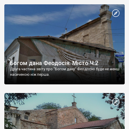
Богом дана Феодосія. Місто Ч.2
Друга частина звіту про "Богом дану" Феодосію буде не менш
насиченою ніж перша.