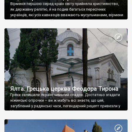
Вірменія першою серед країн світу прийняла християнство,
як державну релігію, й на подив багатьох пересічних
українців, які усіх кавказців вважають мусульманами, вірмени
є відданими вірянами Христа
Ялта. Грецька церква Феодора Тирона
Греки залишили Україні чималий спадок. Достатньо згадати
ніжинські огірочки – ви ж мабуть всі знаєте, що цей,
загублений у радянські часи, легендарний рецепт привезли у
Ніжин греки?