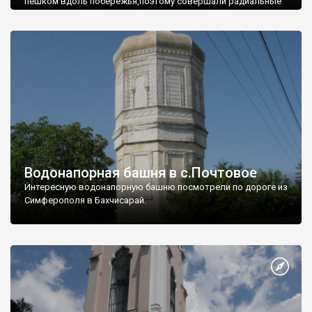
пешком вдоль побережья,поэтому совершали радиальные
вылазки из Оленевки.
Водонапорная башня в с.Почтовое
Интересную водонапорную башню посмотрели по дороге из
Симферополя в Бахчисарай.