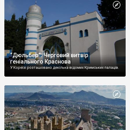
“Дюльбер”. Черговий витвір
геніального Краснова
У Кореїзі розташовано декілька відомих Кримських палаців.