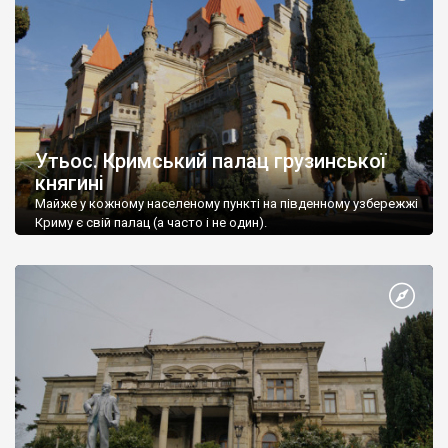
Утьос. Кримський палац грузинської
княгині
Майже у кожному населеному пункті на південному узбережжі
Криму є свій палац (а часто і не один).