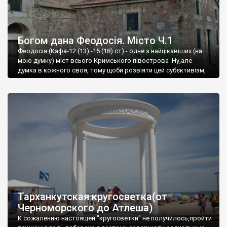
Богом дана Феодосія. Місто Ч.1
Феодосія (Кафа-12 (13) -15 (18) ст) - одне з найцікавіших (на
мою думку) міст всього Кримського півострова .Ну,але
думка в кожного своя, тому щоби розвіяти цей субєктивізм,
запрошую відвідати це
Тарханкутская кругосветка(от
Черноморского до Атлеша)
К сожалению настоящей "кругосветки" не получилось,пройти