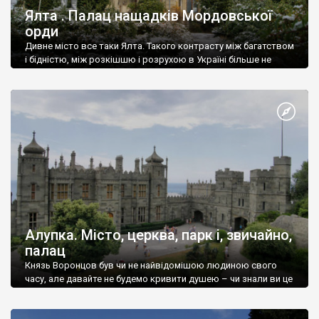
Ялта . Палац нащадків Мордовської
орди
Дивне місто все таки Ялта. Такого контрасту між багатством
і бідністю, між розкішшю і розрухою в Україні більше не
знайдеш.
Алупка. Місто, церква, парк і, звичайно,
палац
Князь Воронцов був чи не найвідомішою людиною свого
часу, але давайте не будемо кривити душею – чи знали ви це
прізвище до відвідин Алупки? Мабуть все таки ні.