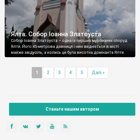
Ялта. Собор Іоанна Златоуста
Собор Іоанна Златоуста – одна із перших мурованих споруд
Ялти. Його 45-метрова дзвіниця і нині видніється в місті
майже звідусіль, а колись це була висотна домінанта Ялти.
1
2
3
4
5
Далі »
Станьте нашим автором