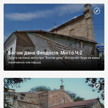
Богом дана Феодосія. Місто Ч.2
Друга частина звіту про "Богом дану" Феодосію буде не менш
насиченою ніж перша.