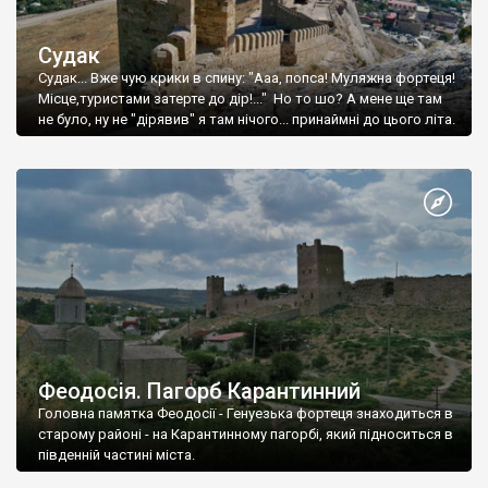
Судак
Судак... Вже чую крики в спину: "Ааа, попса! Муляжна фортеця!
Місце,туристами затерте до дір!..." Но то шо? А мене ще там
не було, ну не "дірявив" я там нічого... принаймні до цього літа.
Феодосія. Пагорб Карантинний
Головна памятка Феодосії - Генуезька фортеця знаходиться в
старому районі - на Карантинному пагорбі, який підноситься в
південній частині міста.