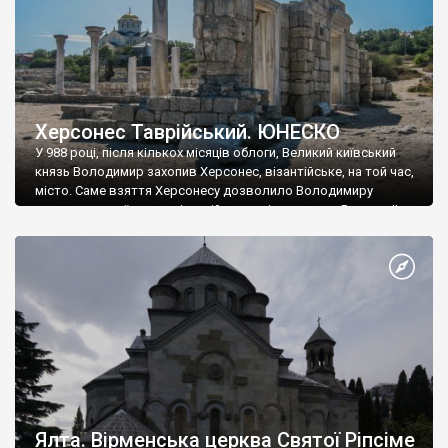
Херсонес Таврійський. ЮНЕСКО
У 988 році, після кількох місяців облоги, Великий київський
князь Володимир захопив Херсонес, візантійське, на той час,
місто. Саме взяття Херсонесу дозволило Володимиру
диктувати свої умови візантійському імператору Василю ІІ, та
одружитися з його дочкою Ганною. Цього ж року, в
Херсонесі Володимир-язичник, став Василем-християнином.
А потім було Хрещення Русі. На честь Херсонесу Таврійського
названо місто […]
Ялта. Вірменська церква Святої Ріпсіме