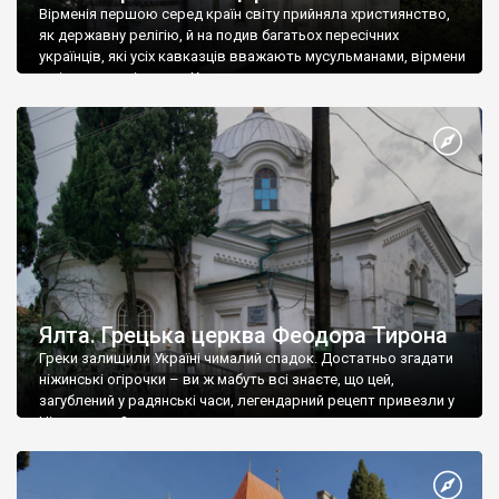
Вірменія першою серед країн світу прийняла християнство,
як державну релігію, й на подив багатьох пересічних
українців, які усіх кавказців вважають мусульманами, вірмени
є відданими вірянами Христа
Ялта. Грецька церква Феодора Тирона
Греки залишили Україні чималий спадок. Достатньо згадати
ніжинські огірочки – ви ж мабуть всі знаєте, що цей,
загублений у радянські часи, легендарний рецепт привезли у
Ніжин греки?