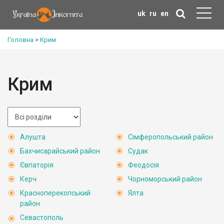
uk
ru
en
Головна
>
Крим
Крим
Алушта
Сімферопольський район
Бахчисарайський район
Судак
Євпаторія
Феодосія
Керч
Чорноморський район
Красноперекопський
Ялта
район
Севастополь