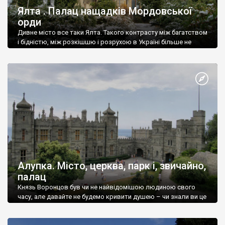
Ялта . Палац нащадків Мордовської
орди
Дивне місто все таки Ялта. Такого контрасту між багатством
і бідністю, між розкішшю і розрухою в Україні більше не
знайдеш.
Алупка. Місто, церква, парк і, звичайно,
палац
Князь Воронцов був чи не найвідомішою людиною свого
часу, але давайте не будемо кривити душею – чи знали ви це
прізвище до відвідин Алупки? Мабуть все таки ні.