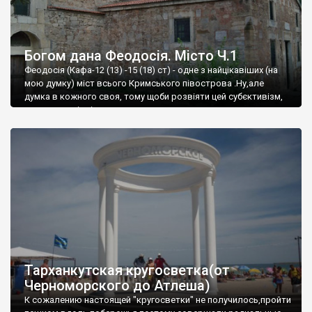
Богом дана Феодосія. Місто Ч.1
Феодосія (Кафа-12 (13) -15 (18) ст) - одне з найцікавіших (на
мою думку) міст всього Кримського півострова .Ну,але
думка в кожного своя, тому щоби розвіяти цей субєктивізм,
запрошую відвідати це
Тарханкутская кругосветка(от
Черноморского до Атлеша)
К сожалению настоящей "кругосветки" не получилось,пройти