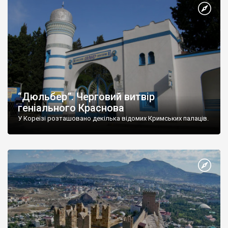
“Дюльбер”. Черговий витвір
геніального Краснова
У Кореїзі розташовано декілька відомих Кримських палаців.