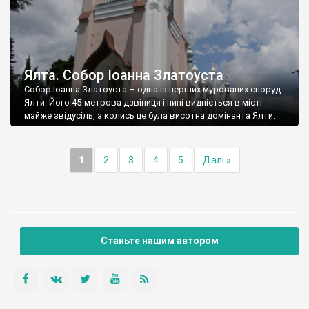
Ялта. Собор Іоанна Златоуста
Собор Іоанна Златоуста – одна із перших мурованих споруд
Ялти. Його 45-метрова дзвіниця і нині видніється в місті
майже звідусіль, а колись це була висотна домінанта Ялти.
1
2
3
4
5
Далі »
Станьте нашим автором