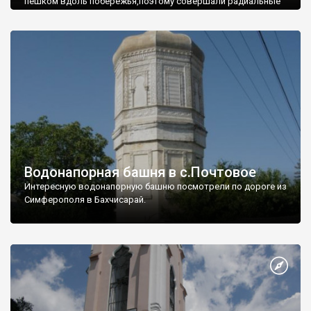
пешком вдоль побережья,поэтому совершали радиальные
вылазки из Оленевки.
Водонапорная башня в с.Почтовое
Интересную водонапорную башню посмотрели по дороге из
Симферополя в Бахчисарай.