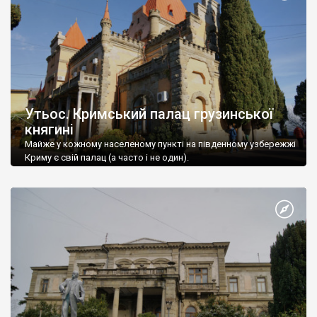
Утьос. Кримський палац грузинської
княгині
Майже у кожному населеному пункті на південному узбережжі
Криму є свій палац (а часто і не один).