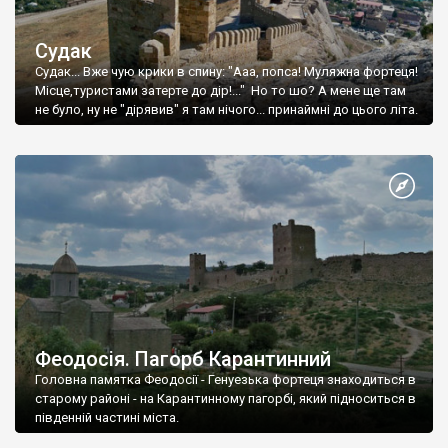
Судак
Судак... Вже чую крики в спину: "Ааа, попса! Муляжна фортеця!
Місце,туристами затерте до дір!..." Но то шо? А мене ще там
не було, ну не "дірявив" я там нічого... принаймні до цього літа.
Феодосія. Пагорб Карантинний
Головна памятка Феодосії - Генуезька фортеця знаходиться в
старому районі - на Карантинному пагорбі, який підноситься в
південній частині міста.