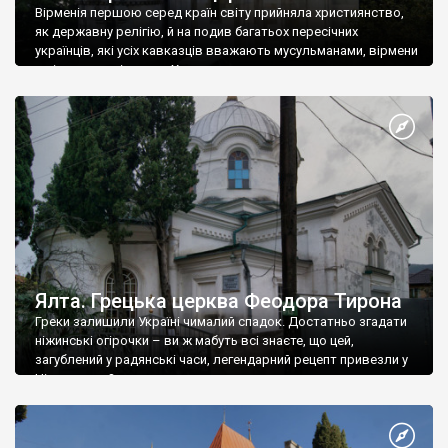
Вірменія першою серед країн світу прийняла християнство,
як державну релігію, й на подив багатьох пересічних
українців, які усіх кавказців вважають мусульманами, вірмени
є відданими вірянами Христа
Ялта. Грецька церква Феодора Тирона
Греки залишили Україні чималий спадок. Достатньо згадати
ніжинські огірочки – ви ж мабуть всі знаєте, що цей,
загублений у радянські часи, легендарний рецепт привезли у
Ніжин греки?