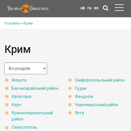
uk
ru
en
Головна
>
Крим
Крим
Алушта
Сімферопольський район
Бахчисарайський район
Судак
Євпаторія
Феодосія
Керч
Чорноморський район
Красноперекопський
Ялта
район
Севастополь