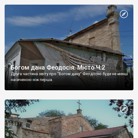
Богом дана Феодосія. Місто Ч.2
Друга частина звіту про "Богом дану" Феодосію буде не менш
насиченою ніж перша.