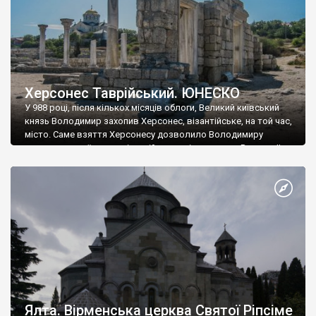
Херсонес Таврійський. ЮНЕСКО
У 988 році, після кількох місяців облоги, Великий київський
князь Володимир захопив Херсонес, візантійське, на той час,
місто. Саме взяття Херсонесу дозволило Володимиру
диктувати свої умови візантійському імператору Василю ІІ, та
одружитися з його дочкою Ганною. Цього ж року, в
Херсонесі Володимир-язичник, став Василем-християнином.
А потім було Хрещення Русі. На честь Херсонесу Таврійського
названо місто […]
Ялта. Вірменська церква Святої Ріпсіме