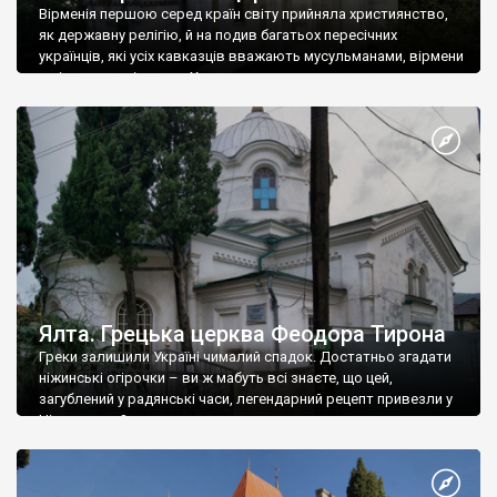
Вірменія першою серед країн світу прийняла християнство,
як державну релігію, й на подив багатьох пересічних
українців, які усіх кавказців вважають мусульманами, вірмени
є відданими вірянами Христа
Ялта. Грецька церква Феодора Тирона
Греки залишили Україні чималий спадок. Достатньо згадати
ніжинські огірочки – ви ж мабуть всі знаєте, що цей,
загублений у радянські часи, легендарний рецепт привезли у
Ніжин греки?