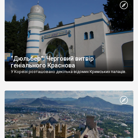
“Дюльбер”. Черговий витвір
геніального Краснова
У Кореїзі розташовано декілька відомих Кримських палаців.