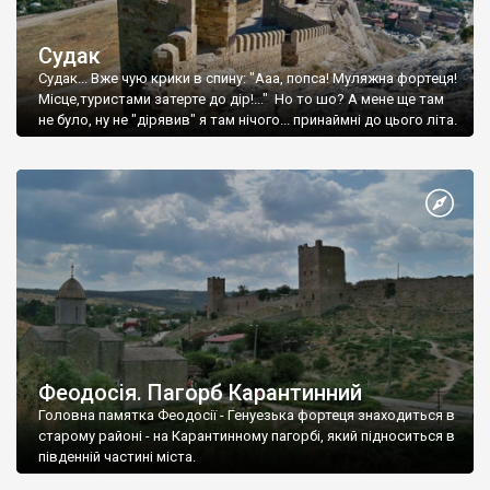
Судак
Судак... Вже чую крики в спину: "Ааа, попса! Муляжна фортеця!
Місце,туристами затерте до дір!..." Но то шо? А мене ще там
не було, ну не "дірявив" я там нічого... принаймні до цього літа.
Феодосія. Пагорб Карантинний
Головна памятка Феодосії - Генуезька фортеця знаходиться в
старому районі - на Карантинному пагорбі, який підноситься в
південній частині міста.