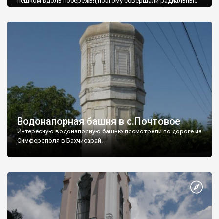
пешком вдоль побережья,поэтому совершали радиальные
вылазки из Оленевки.
Водонапорная башня в с.Почтовое
Интересную водонапорную башню посмотрели по дороге из
Симферополя в Бахчисарай.