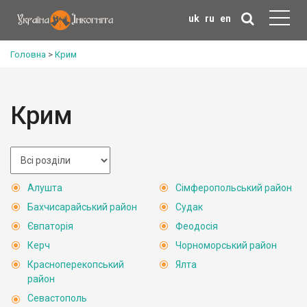
uk
ru
en
Головна
>
Крим
Крим
Алушта
Сімферопольський район
Бахчисарайський район
Судак
Євпаторія
Феодосія
Керч
Чорноморський район
Красноперекопський
Ялта
район
Севастополь