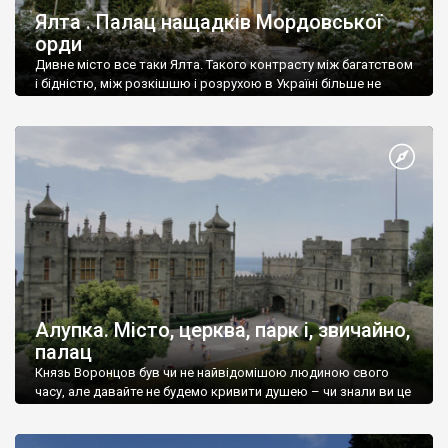
Ялта . Палац нащадків Мордовської
орди
Дивне місто все таки Ялта. Такого контрасту між багатством
і бідністю, між розкішшю і розрухою в Україні більше не
знайдеш.
Алупка. Місто, церква, парк і, звичайно,
палац
Князь Воронцов був чи не найвідомішою людиною свого
часу, але давайте не будемо кривити душею – чи знали ви це
прізвище до відвідин Алупки? Мабуть все таки ні.