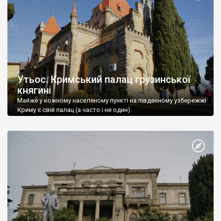
Утьос. Кримський палац грузинської
княгині
Майже у кожному населеному пункті на південному узбережжі
Криму є свій палац (а часто і не один).