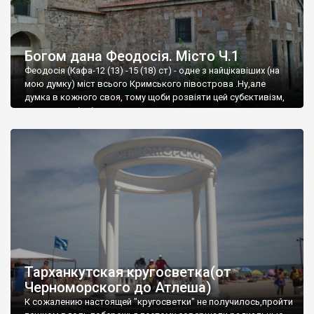
Богом дана Феодосія. Місто Ч.1
Феодосія (Кафа-12 (13) -15 (18) ст) - одне з найцікавіших (на
мою думку) міст всього Кримського півострова .Ну,але
думка в кожного своя, тому щоби розвіяти цей субєктивізм,
запрошую відвідати це
Тарханкутская кругосветка(от
Черноморского до Атлеша)
К сожалению настоящей "кругосветки" не получилось,пройти