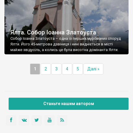
Ялта. Собор Іоанна Златоуста
Собор Іоанна Златоуста – одна із перших мурованих споруд
Ялти. Його 45-метрова дзвіниця і нині видніється в місті
майже звідусіль, а колись це була висотна домінанта Ялти.
1
2
3
4
5
Далі »
Станьте нашим автором