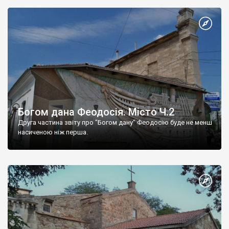
Богом дана Феодосія. Місто Ч.2
Друга частина звіту про "Богом дану" Феодосію буде не менш
насиченою ніж перша.