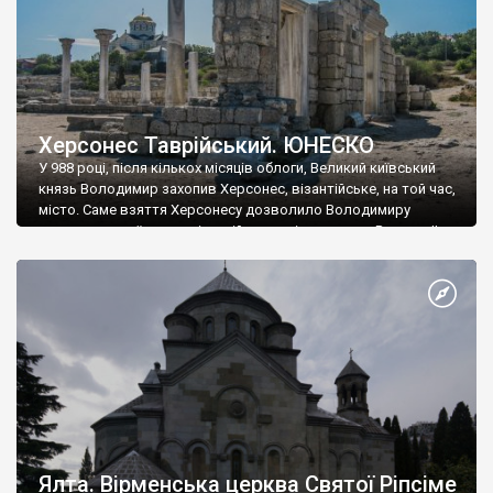
Херсонес Таврійський. ЮНЕСКО
У 988 році, після кількох місяців облоги, Великий київський
князь Володимир захопив Херсонес, візантійське, на той час,
місто. Саме взяття Херсонесу дозволило Володимиру
диктувати свої умови візантійському імператору Василю ІІ, та
одружитися з його дочкою Ганною. Цього ж року, в
Херсонесі Володимир-язичник, став Василем-християнином.
А потім було Хрещення Русі. На честь Херсонесу Таврійського
названо місто […]
Ялта. Вірменська церква Святої Ріпсіме