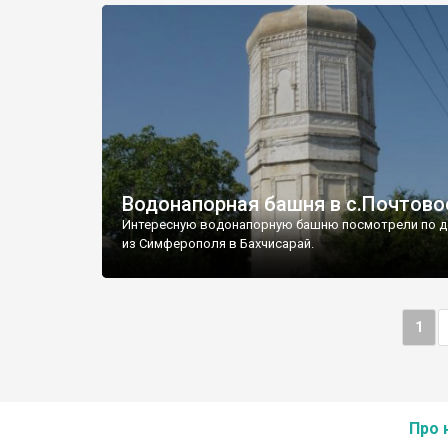
Водонапорная башня в с.Почтово
Интересную водонапорную башню посмотрели по д
из Симферополя в Бахчисарай.
1
Про 