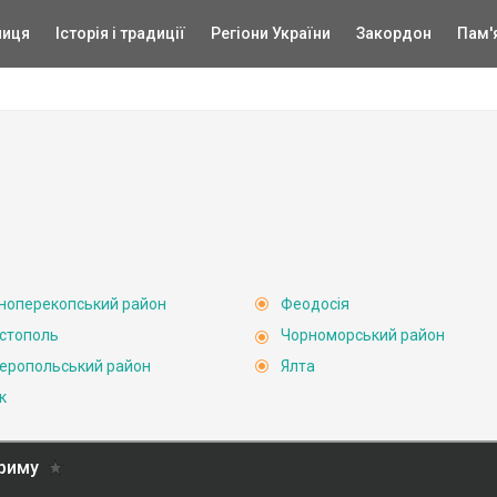
ниця
Історія і традиції
Регіони України
Закордон
Пам'
ноперекопський район
Феодосія
стополь
Чорноморський район
еропольський район
Ялта
к