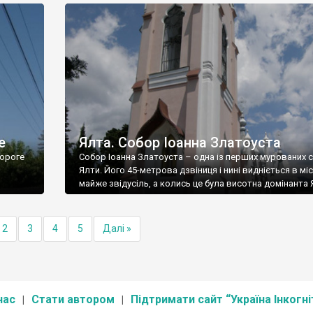
е
Ялта. Собор Іоанна Златоуста
ороге
Собор Іоанна Златоуста – одна із перших мурованих 
Ялти. Його 45-метрова дзвіниця і нині видніється в міс
майже звідусіль, а колись це була висотна домінанта 
2
3
4
5
Далі »
нас
Стати автором
Підтримати сайт “Україна Інкогні