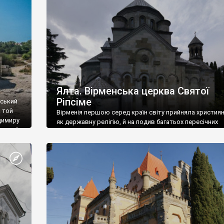
ефактів
називаються «повстяками» (postaki)…” “Вино. Крим
єкту
виробляє відмінне вино і його вдосталь: воно все ду
го».
легке біле і дуже […]
ти та
Ялта. Вірменська церква Святої
Ріпсіме
вський
 той
Вірменія першою серед країн світу прийняла христия
димиру
як державну релігію, й на подив багатьох пересічних
илю ІІ,
українців, які усіх кавказців вважають мусульманами,
 в
вірмени є відданими вірянами Христа