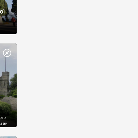
ої
ого
и ви