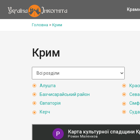
Крам
Головна
>
Крим
Крим
Алушта
Крас
Бахчисарайський район
Сева
Євпаторія
Сімф
Керч
Суда