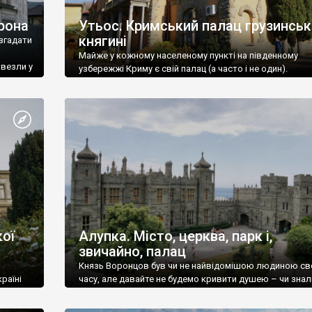
рона
Утьос. Кримський палац грузинськ
княгині
згадати
Майже у кожному населеному пункті на південному
ивезли у
узбережжі Криму є свій палац (а часто і не один).
ої
Алупка. Місто, церква, парк і,
звичайно, палац
Князь Воронцов був чи не найвідомішою людиною св
раїні
часу, але давайте не будемо кривити душею – чи знал
це прізвище до відвідин Алупки? Мабуть все таки ні.