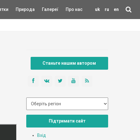
ятки
Природа
Галереї
Про нас
uk
ru
en
Станьте нашим автором
Підтримати сайт
Вхід