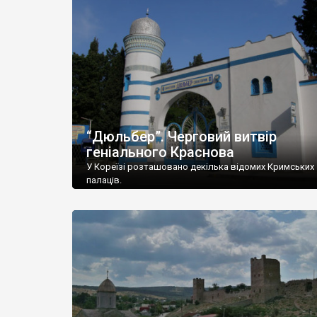
“Дюльбер”. Черговий витвір
геніального Краснова
У Кореїзі розташовано декілька відомих Кримських
палаців.