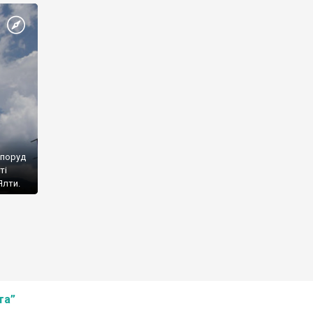
споруд
ті
Ялти.
та”