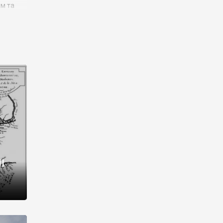
им та
ора і
є
го типу,
ей-
рний
ста:
 райони
від 2
I
і,
рукти,
 котрі