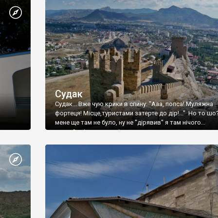
Судак
Судак... Вже чую крики в спину: "Ааа, попса! Муляжна
фортеця! Місце,туристами затерте до дір!..." Но то шо
мене ще там не було, ну не "дірявив" я там нічого...
принаймні до цього літа.