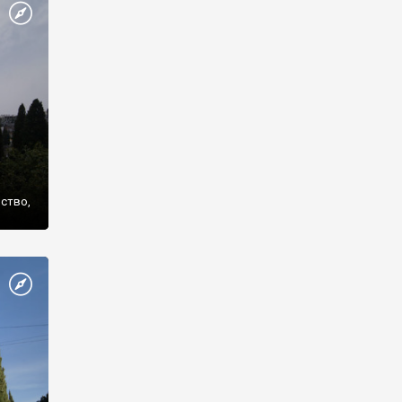
же
нство,