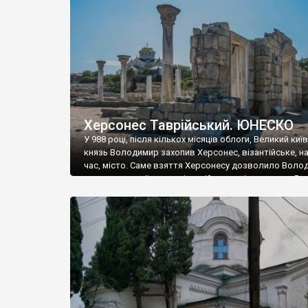
музею «Новгородський музей-заповідник» сотні арт
візантійської доби. Раритети викрадені з фондів об’
культурної спадщини ЮНЕСКО «Херсонеса Таврійсько
Офіційно – на виставку «Золото Візантії», але експер
влада в Україні вважають це лише […]
Херсонес Таврійський. ЮНЕСКО
У 988 році, після кількох місяців облоги, Великий киї
князь Володимир захопив Херсонес, візантійське, на
час, місто. Саме взяття Херсонесу дозволило Воло
диктувати свої умови візантійському імператору Вас
та одружитися з його дочкою Ганною. Цього ж року,
Херсонесі Володимир-язичник, став Василем-
християнином. А потім було Хрещення Русі. На честь
Херсонесу Таврійського названо місто […]