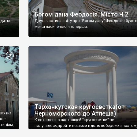
Богом дана Феодосія. Місто Ч.2
одиться
Друга частина звіту про "Богом дану" Феодосію буде 
менш насиченою ніж перша.
Тарханкутская кругосветка(от
Черноморского до Атлеша)
ших (на
але
К сожалению настоящей "кругосветки" не
тивізм,
получилось,пройти пешком вдоль побережья,поэтом
совершали радиальные вылазки из Оленевки.