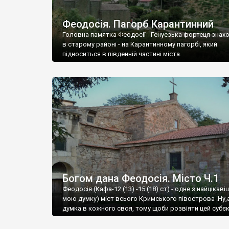
Феодосія. Пагорб Карантинний
Головна памятка Феодосії - Генуезька фортеця знах
в старому районі - на Карантинному пагорбі, який
підноситься в південній частині міста.
Богом дана Феодосія. Місто Ч.1
Феодосія (Кафа-12 (13) -15 (18) ст) - одне з найцікаві
мою думку) міст всього Кримського півострова .Ну,
думка в кожного своя, тому щоби розвіяти цей субєк
запрошую відвідати це