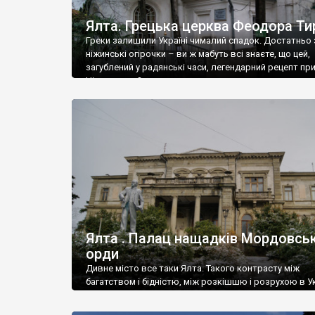
Ялта. Грецька церква Феодора Ти
Греки залишили Україні чималий спадок. Достатньо 
ніжинські огірочки – ви ж мабуть всі знаєте, що цей,
загублений у радянські часи, легендарний рецепт пр
Ніжин греки?
Ялта . Палац нащадків Мордовськ
орди
Дивне місто все таки Ялта. Такого контрасту між
багатством і бідністю, між розкішшю і розрухою в Ук
більше не знайдеш.