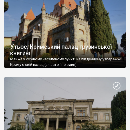
Утьос. Кримський палац грузинської
княгині
Майже у кожному населеному пункті на південному узбережжі
Криму є свій палац (а часто і не один).