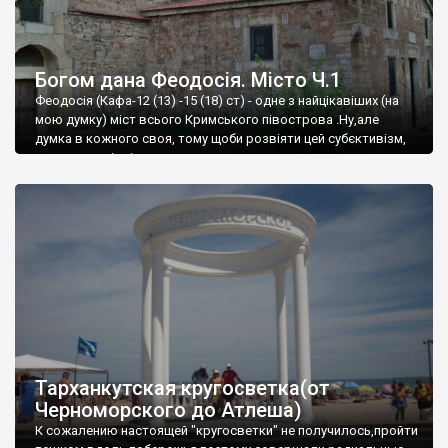
Богом дана Феодосія. Місто Ч.1
Феодосія (Кафа-12 (13) -15 (18) ст) - одне з найцікавіших (на
мою думку) міст всього Кримського півострова .Ну,але
думка в кожного своя, тому щоби розвіяти цей субєктивізм,
запрошую відвідати це
Тарханкутская кругосветка(от
Черноморского до Атлеша)
К сожалению настоящей "кругосветки" не получилось,пройти