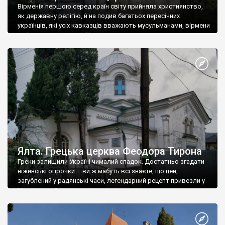
Вірменія першою серед країн світу прийняла християнство,
як державну релігію, й на подив багатьох пересічних
українців, які усіх кавказців вважають мусульманами, вірмени
є відданими вірянами Христа
Ялта. Грецька церква Феодора Тирона
Греки залишили Україні чималий спадок. Достатньо згадати
ніжинські огірочки – ви ж мабуть всі знаєте, що цей,
загублений у радянські часи, легендарний рецепт привезли у
Ніжин греки?