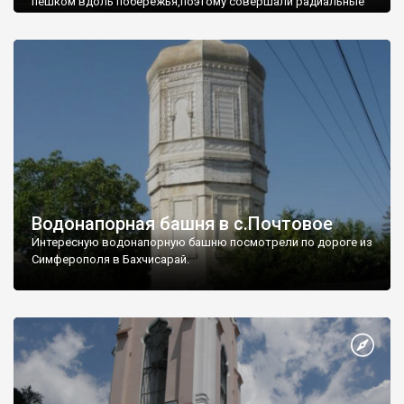
пешком вдоль побережья,поэтому совершали радиальные
вылазки из Оленевки.
Водонапорная башня в с.Почтовое
Интересную водонапорную башню посмотрели по дороге из
Симферополя в Бахчисарай.