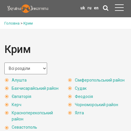
uk
ru
en
Головна
>
Крим
Крим
Алушта
Сімферопольський район
Бахчисарайський район
Судак
Євпаторія
Феодосія
Керч
Чорноморський район
Красноперекопський
Ялта
район
Севастополь