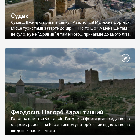
Судак
Судак... Вже чую крики в спину: "Ааа, попса! Муляжна фортеця!
Місце,туристами затерте до дір!..." Но то шо? А мене ще там
не було, ну не "дірявив" я там нічого... принаймні до цього літа.
Феодосія. Пагорб Карантинний
Головна памятка Феодосії - Генуезька фортеця знаходиться в
старому районі - на Карантинному пагорбі, який підноситься в
південній частині міста.