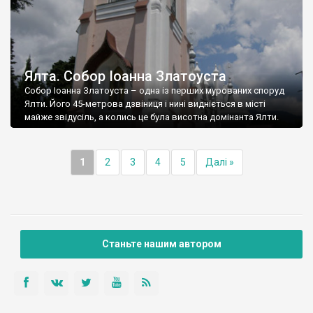
Ялта. Собор Іоанна Златоуста
Собор Іоанна Златоуста – одна із перших мурованих споруд
Ялти. Його 45-метрова дзвіниця і нині видніється в місті
майже звідусіль, а колись це була висотна домінанта Ялти.
1
2
3
4
5
Далі »
Станьте нашим автором