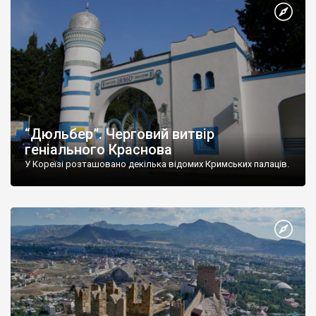
“Дюльбер”. Черговий витвір
геніального Краснова
У Кореїзі розташовано декілька відомих Кримських палаців.