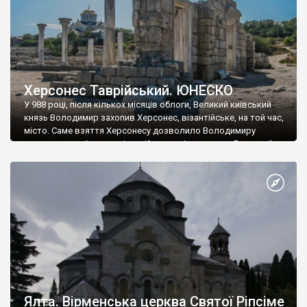
Херсонес Таврійський. ЮНЕСКО
У 988 році, після кількох місяців облоги, Великий київський
князь Володимир захопив Херсонес, візантійське, на той час,
місто. Саме взяття Херсонесу дозволило Володимиру
диктувати свої умови візантійському імператору Василю ІІ, та
одружитися з його дочкою Ганною. Цього ж року, в
Херсонесі Володимир-язичник, став Василем-християнином.
А потім було Хрещення Русі. На честь Херсонесу Таврійського
названо місто […]
Ялта. Вірменська церква Святої Ріпсіме