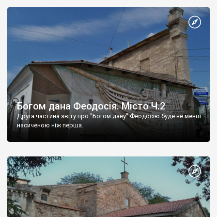
Богом дана Феодосія. Місто Ч.2
Друга частина звіту про "Богом дану" Феодосію буде не менш
насиченою ніж перша.