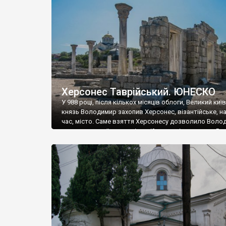
музею «Новгородський музей-заповідник» сотні арт
візантійської доби. Раритети викрадені з фондів об’
культурної спадщини ЮНЕСКО «Херсонеса Таврійсько
Офіційно – на виставку «Золото Візантії», але експер
влада в Україні вважають це лише […]
Херсонес Таврійський. ЮНЕСКО
У 988 році, після кількох місяців облоги, Великий киї
князь Володимир захопив Херсонес, візантійське, на
час, місто. Саме взяття Херсонесу дозволило Воло
диктувати свої умови візантійському імператору Вас
та одружитися з його дочкою Ганною. Цього ж року,
Херсонесі Володимир-язичник, став Василем-
християнином. А потім було Хрещення Русі. На честь
Херсонесу Таврійського названо місто […]