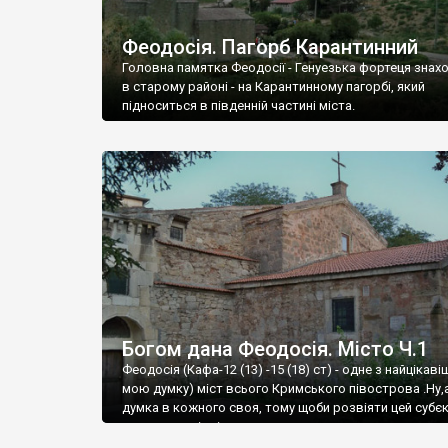
Феодосія. Пагорб Карантинний
Головна памятка Феодосії - Генуезька фортеця знах
в старому районі - на Карантинному пагорбі, який
підноситься в південній частині міста.
Богом дана Феодосія. Місто Ч.1
Феодосія (Кафа-12 (13) -15 (18) ст) - одне з найцікаві
мою думку) міст всього Кримського півострова .Ну,
думка в кожного своя, тому щоби розвіяти цей субєк
запрошую відвідати це