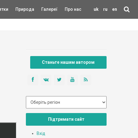
ятки
Природа
Галереї
Про нас
uk
ru
en
Станьте нашим автором
Підтримати сайт
Вхід