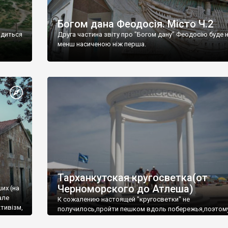
Богом дана Феодосія. Місто Ч.2
одиться
Друга частина звіту про "Богом дану" Феодосію буде 
менш насиченою ніж перша.
Тарханкутская кругосветка(от
Черноморского до Атлеша)
ших (на
але
К сожалению настоящей "кругосветки" не
тивізм,
получилось,пройти пешком вдоль побережья,поэтом
совершали радиальные вылазки из Оленевки.