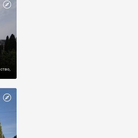
же
нство,