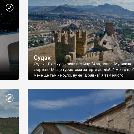
Судак
Судак... Вже чую крики в спину: "Ааа, попса! Муляжна
фортеця! Місце,туристами затерте до дір!..." Но то шо
мене ще там не було, ну не "дірявив" я там нічого...
принаймні до цього літа.