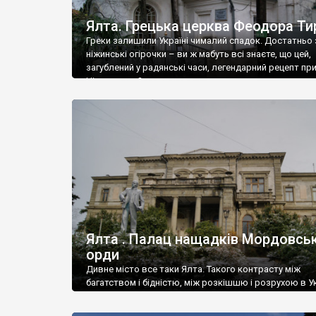
Ялта. Грецька церква Феодора Ти
Греки залишили Україні чималий спадок. Достатньо 
ніжинські огірочки – ви ж мабуть всі знаєте, що цей,
загублений у радянські часи, легендарний рецепт пр
Ніжин греки?
Ялта . Палац нащадків Мордовськ
орди
Дивне місто все таки Ялта. Такого контрасту між
багатством і бідністю, між розкішшю і розрухою в Ук
більше не знайдеш.