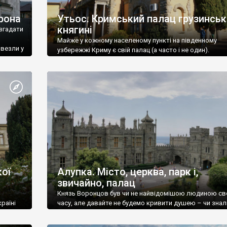
рона
Утьос. Кримський палац грузинськ
княгині
згадати
Майже у кожному населеному пункті на південному
ивезли у
узбережжі Криму є свій палац (а часто і не один).
ої
Алупка. Місто, церква, парк і,
звичайно, палац
Князь Воронцов був чи не найвідомішою людиною св
раїні
часу, але давайте не будемо кривити душею – чи знал
це прізвище до відвідин Алупки? Мабуть все таки ні.