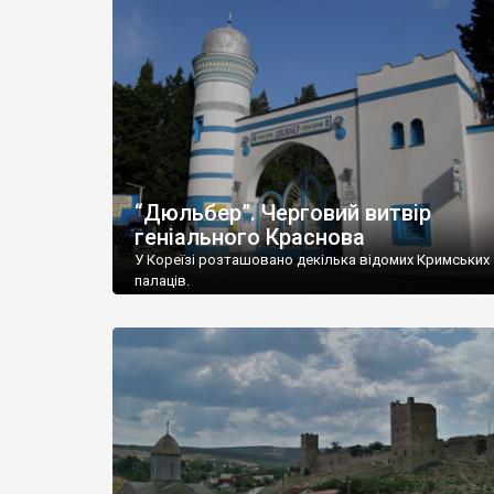
“Дюльбер”. Черговий витвір
геніального Краснова
У Кореїзі розташовано декілька відомих Кримських
палаців.