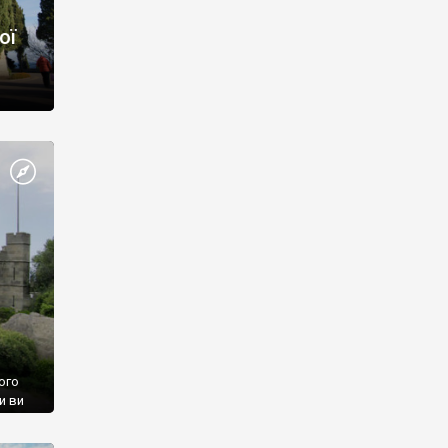
ої
ого
и ви