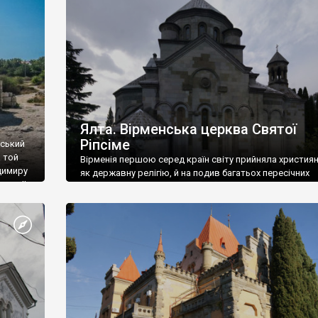
ефактів
називаються «повстяками» (postaki)…” “Вино. Крим
єкту
виробляє відмінне вино і його вдосталь: воно все ду
го».
легке біле і дуже […]
ти та
Ялта. Вірменська церква Святої
Ріпсіме
вський
 той
Вірменія першою серед країн світу прийняла христия
димиру
як державну релігію, й на подив багатьох пересічних
илю ІІ,
українців, які усіх кавказців вважають мусульманами,
 в
вірмени є відданими вірянами Христа