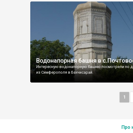
Водонапорная башня в с.Почтово
Интересную водонапорную башню посмотрели по д
из Симферополя в Бахчисарай.
1
Про 