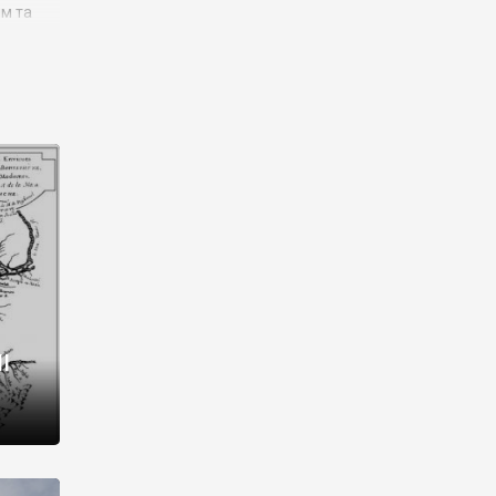
им та
ора і
є
го типу,
ей-
рний
ста:
 райони
від 2
I
і,
рукти,
 котрі