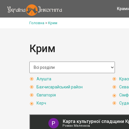
Крам
Головна
>
Крим
Крим
Алушта
Крас
Бахчисарайський район
Сева
Євпаторія
Сімф
Керч
Суда