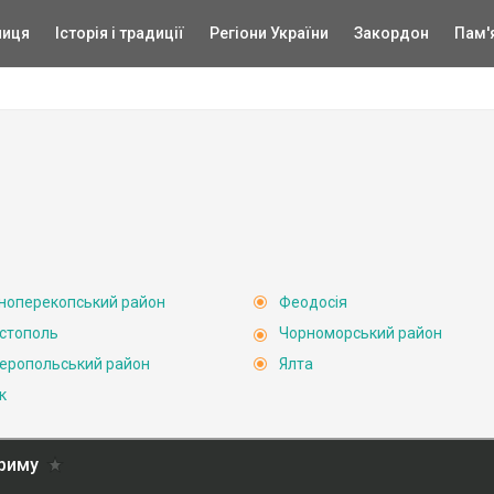
ниця
Історія і традиції
Регіони України
Закордон
Пам'
ноперекопський район
Феодосія
стополь
Чорноморський район
еропольський район
Ялта
к