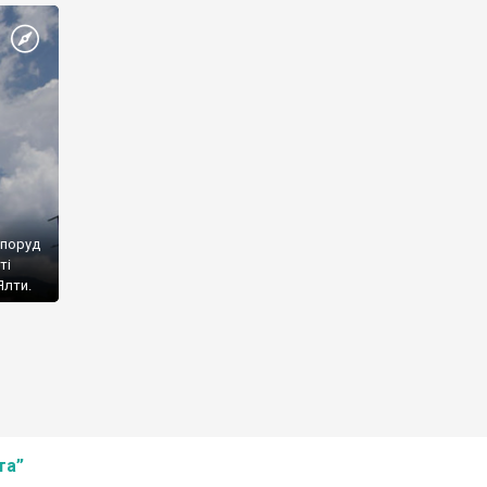
споруд
ті
Ялти.
та”