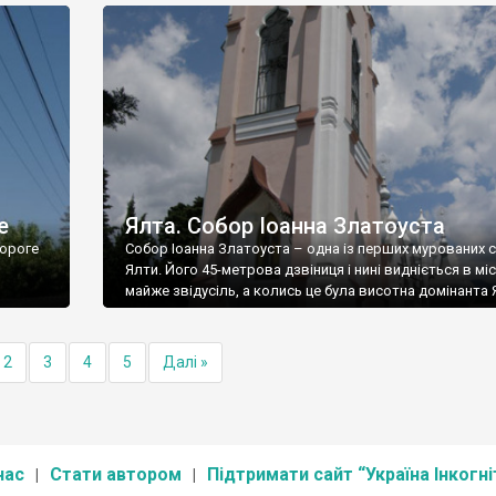
е
Ялта. Собор Іоанна Златоуста
ороге
Собор Іоанна Златоуста – одна із перших мурованих 
Ялти. Його 45-метрова дзвіниця і нині видніється в міс
майже звідусіль, а колись це була висотна домінанта 
2
3
4
5
Далі »
нас
Стати автором
Підтримати сайт “Україна Інкогні