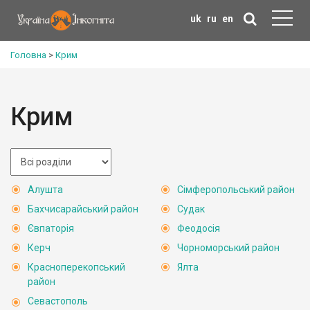
uk
ru
en
Головна
>
Крим
Крим
Алушта
Сімферопольський район
Бахчисарайський район
Судак
Євпаторія
Феодосія
Керч
Чорноморський район
Красноперекопський
Ялта
район
Севастополь