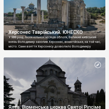
Херсонес Таврійський. ЮНЕСКО
У 988 році, після кількох місяців облоги, Великий київський
князь Володимир захопив Херсонес, візантійське, на той час,
місто. Саме взяття Херсонесу дозволило Володимиру
диктувати свої умови візантійському імператору Василю ІІ, та
одружитися з його дочкою Ганною. Цього ж року, в
Херсонесі Володимир-язичник, став Василем-християнином.
А потім було Хрещення Русі. На честь Херсонесу Таврійського
названо місто […]
Ялта. Вірменська церква Святої Ріпсіме