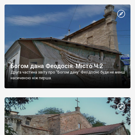
Богом дана Феодосія. Місто Ч.2
Друга частина звіту про "Богом дану" Феодосію буде не менш
насиченою ніж перша.