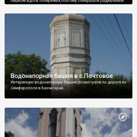
пешком вдоль побережья,поэтому совершали радиальные
вылазки из Оленевки.
Водонапорная башня в с.Почтовое
Интересную водонапорную башню посмотрели по дороге из
Симферополя в Бахчисарай.