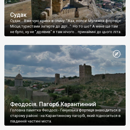
Судак
Судак... Вже чую крики в спину: "Ааа, попса! Муляжна фортеця!
Місце,туристами затерте до дір!..." Но то шо? А мене ще там
не було, ну не "дірявив" я там нічого... принаймні до цього літа.
Феодосія. Пагорб Карантинний
Головна памятка Феодосії - Генуезька фортеця знаходиться в
старому районі - на Карантинному пагорбі, який підноситься в
південній частині міста.