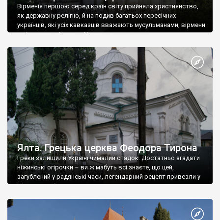
Вірменія першою серед країн світу прийняла християнство,
як державну релігію, й на подив багатьох пересічних
українців, які усіх кавказців вважають мусульманами, вірмени
є відданими вірянами Христа
Ялта. Грецька церква Феодора Тирона
Греки залишили Україні чималий спадок. Достатньо згадати
ніжинські огірочки – ви ж мабуть всі знаєте, що цей,
загублений у радянські часи, легендарний рецепт привезли у
Ніжин греки?