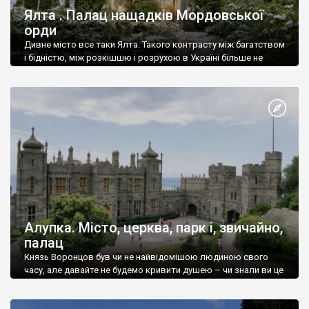
Ялта . Палац нащадків Мордовської
орди
Дивне місто все таки Ялта. Такого контрасту між багатством
і бідністю, між розкішшю і розрухою в Україні більше не
знайдеш.
Алупка. Місто, церква, парк і, звичайно,
палац
Князь Воронцов був чи не найвідомішою людиною свого
часу, але давайте не будемо кривити душею – чи знали ви це
прізвище до відвідин Алупки? Мабуть все таки ні.