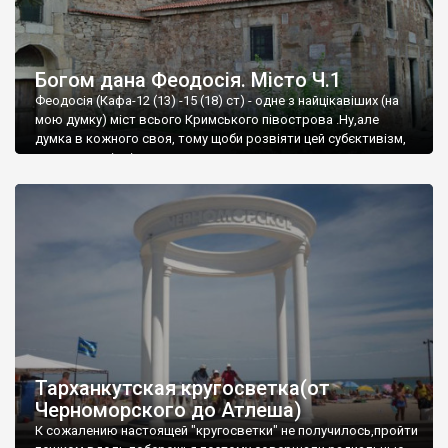
Богом дана Феодосія. Місто Ч.1
Феодосія (Кафа-12 (13) -15 (18) ст) - одне з найцікавіших (на
мою думку) міст всього Кримського півострова .Ну,але
думка в кожного своя, тому щоби розвіяти цей субєктивізм,
запрошую відвідати це
Тарханкутская кругосветка(от
Черноморского до Атлеша)
К сожалению настоящей "кругосветки" не получилось,пройти