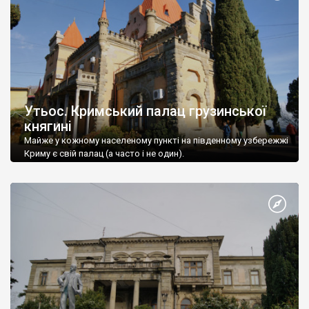
Утьос. Кримський палац грузинської
княгині
Майже у кожному населеному пункті на південному узбережжі
Криму є свій палац (а часто і не один).