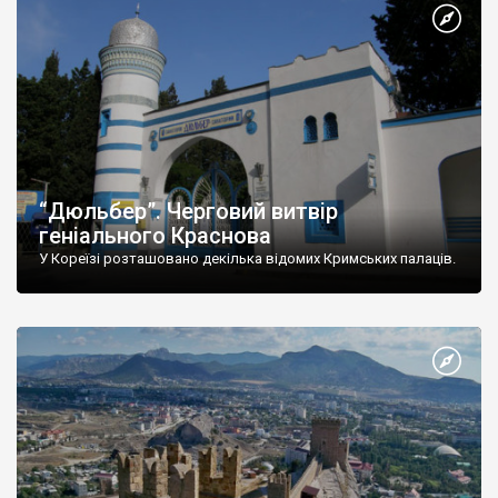
“Дюльбер”. Черговий витвір
геніального Краснова
У Кореїзі розташовано декілька відомих Кримських палаців.