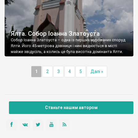
Ялта. Собор Іоанна Златоуста
Собор Іоанна Златоуста – одна із перших мурованих споруд
Ялти. Його 45-метрова дзвіниця і нині видніється в місті
майже звідусіль, а колись це була висотна домінанта Ялти.
1
2
3
4
5
Далі »
Станьте нашим автором