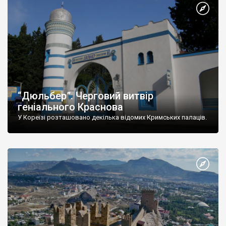
“Дюльбер”. Черговий витвір
геніального Краснова
У Кореїзі розташовано декілька відомих Кримських палаців.