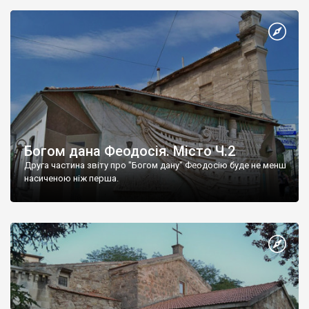
Богом дана Феодосія. Місто Ч.2
Друга частина звіту про "Богом дану" Феодосію буде не менш
насиченою ніж перша.