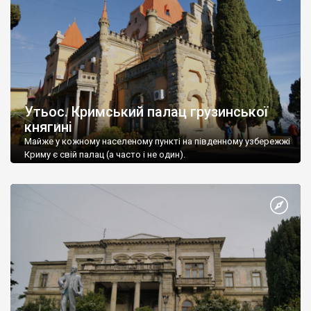
Утьос. Кримський палац грузинської
княгині
Майже у кожному населеному пункті на південному узбережжі
Криму є свій палац (а часто і не один).