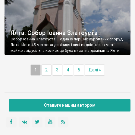
Ялта. Собор Іоанна Златоуста
Собор Іоанна Златоуста – одна із перших мурованих споруд
Ялти. Його 45-метрова дзвіниця і нині видніється в місті
майже звідусіль, а колись це була висотна домінанта Ялти.
1
2
3
4
5
Далі »
Станьте нашим автором