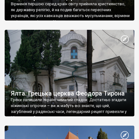
Вірменія першою серед країн світу прийняла християнство,
як державну релігію, й на подив багатьох пересічних
українців, які усіх кавказців вважають мусульманами, вірмени
є відданими вірянами Христа
Ялта. Грецька церква Феодора Тирона
Греки залишили Україні чималий спадок. Достатньо згадати
ніжинські огірочки – ви ж мабуть всі знаєте, що цей,
загублений у радянські часи, легендарний рецепт привезли у
Ніжин греки?