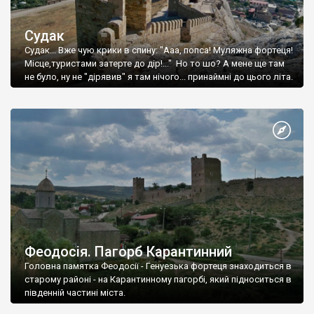
Судак
Судак... Вже чую крики в спину: "Ааа, попса! Муляжна фортеця!
Місце,туристами затерте до дір!..." Но то шо? А мене ще там
не було, ну не "дірявив" я там нічого... принаймні до цього літа.
Феодосія. Пагорб Карантинний
Головна памятка Феодосії - Генуезька фортеця знаходиться в
старому районі - на Карантинному пагорбі, який підноситься в
південній частині міста.