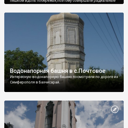
пешком вдоль побережья,поэтому совершали радиальные
вылазки из Оленевки.
Водонапорная башня в с.Почтовое
Интересную водонапорную башню посмотрели по дороге из
Симферополя в Бахчисарай.