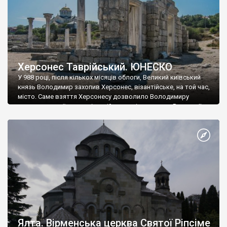
Херсонес Таврійський. ЮНЕСКО
У 988 році, після кількох місяців облоги, Великий київський
князь Володимир захопив Херсонес, візантійське, на той час,
місто. Саме взяття Херсонесу дозволило Володимиру
диктувати свої умови візантійському імператору Василю ІІ, та
одружитися з його дочкою Ганною. Цього ж року, в
Херсонесі Володимир-язичник, став Василем-християнином.
А потім було Хрещення Русі. На честь Херсонесу Таврійського
названо місто […]
Ялта. Вірменська церква Святої Ріпсіме