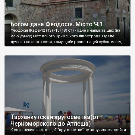
Богом дана Феодосія. Місто Ч.1
Феодосія (Кафа-12 (13) -15 (18) ст) - одне з найцікавіших (на
мою думку) міст всього Кримського півострова .Ну,але
думка в кожного своя, тому щоби розвіяти цей субєктивізм,
запрошую відвідати це
Тарханкутская кругосветка(от
Черноморского до Атлеша)
К сожалению настоящей "кругосветки" не получилось,пройти