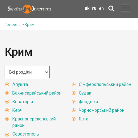
uk
ru
en
Головна
>
Крим
Крим
Алушта
Сімферопольський район
Бахчисарайський район
Судак
Євпаторія
Феодосія
Керч
Чорноморський район
Красноперекопський
Ялта
район
Севастополь