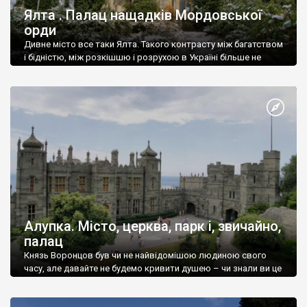
Ялта . Палац нащадків Мордовської
орди
Дивне місто все таки Ялта. Такого контрасту між багатством
і бідністю, між розкішшю і розрухою в Україні більше не
знайдеш.
Алупка. Місто, церква, парк і, звичайно,
палац
Князь Воронцов був чи не найвідомішою людиною свого
часу, але давайте не будемо кривити душею – чи знали ви це
прізвище до відвідин Алупки? Мабуть все таки ні.