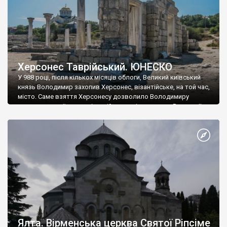
Херсонес Таврійський. ЮНЕСКО
У 988 році, після кількох місяців облоги, Великий київський
князь Володимир захопив Херсонес, візантійське, на той час,
місто. Саме взяття Херсонесу дозволило Володимиру
диктувати свої умови візантійському імператору Василю ІІ, та
одружитися з його дочкою Ганною. Цього ж року, в
Херсонесі Володимир-язичник, став Василем-християнином.
А потім було Хрещення Русі. На честь Херсонесу Таврійського
названо місто […]
Ялта. Вірменська церква Святої Ріпсіме