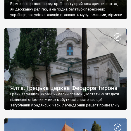
Вірменія першою серед країн світу прийняла християнство,
як державну релігію, й на подив багатьох пересічних
українців, які усіх кавказців вважають мусульманами, вірмени
є відданими вірянами Христа
Ялта. Грецька церква Феодора Тирона
Греки залишили Україні чималий спадок. Достатньо згадати
ніжинські огірочки – ви ж мабуть всі знаєте, що цей,
загублений у радянські часи, легендарний рецепт привезли у
Ніжин греки?