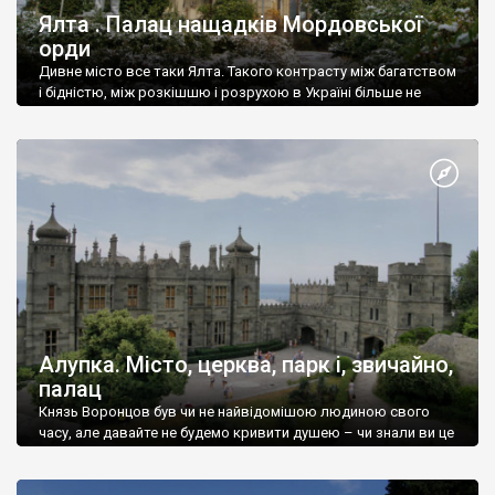
Ялта . Палац нащадків Мордовської
орди
Дивне місто все таки Ялта. Такого контрасту між багатством
і бідністю, між розкішшю і розрухою в Україні більше не
знайдеш.
Алупка. Місто, церква, парк і, звичайно,
палац
Князь Воронцов був чи не найвідомішою людиною свого
часу, але давайте не будемо кривити душею – чи знали ви це
прізвище до відвідин Алупки? Мабуть все таки ні.