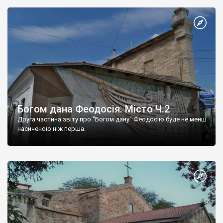
Богом дана Феодосія. Місто Ч.2
Друга частина звіту про "Богом дану" Феодосію буде не менш
насиченою ніж перша.