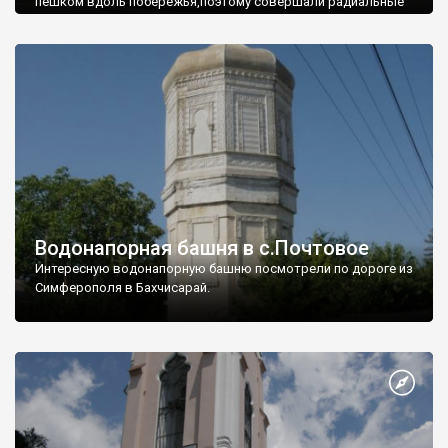
пешком вдоль побережья,поэтому совершали радиальные
вылазки из Оленевки.
Водонапорная башня в с.Почтовое
Интересную водонапорную башню посмотрели по дороге из
Симферополя в Бахчисарай.