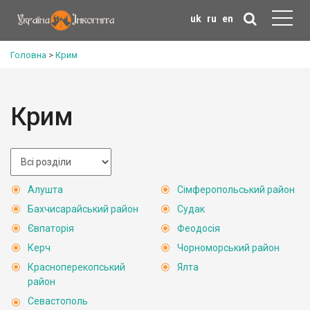
uk
ru
en
Головна
>
Крим
Крим
Алушта
Сімферопольський район
Бахчисарайський район
Судак
Євпаторія
Феодосія
Керч
Чорноморський район
Красноперекопський
Ялта
район
Севастополь