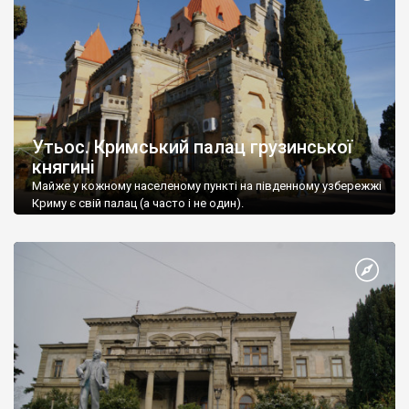
Утьос. Кримський палац грузинської
княгині
Майже у кожному населеному пункті на південному узбережжі
Криму є свій палац (а часто і не один).