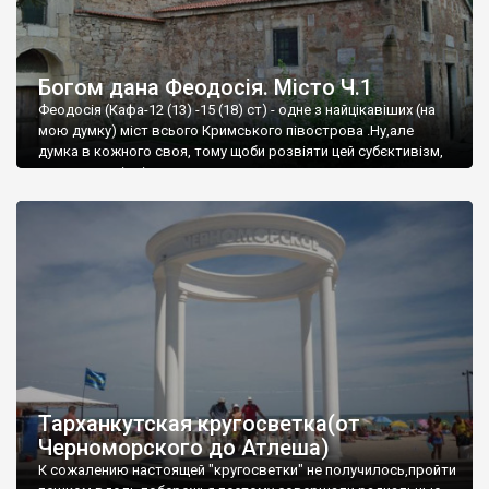
Богом дана Феодосія. Місто Ч.1
Феодосія (Кафа-12 (13) -15 (18) ст) - одне з найцікавіших (на
мою думку) міст всього Кримського півострова .Ну,але
думка в кожного своя, тому щоби розвіяти цей субєктивізм,
запрошую відвідати це
Тарханкутская кругосветка(от
Черноморского до Атлеша)
К сожалению настоящей "кругосветки" не получилось,пройти