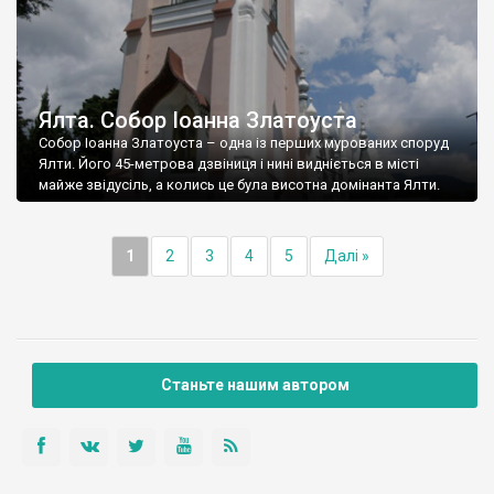
Ялта. Собор Іоанна Златоуста
Собор Іоанна Златоуста – одна із перших мурованих споруд
Ялти. Його 45-метрова дзвіниця і нині видніється в місті
майже звідусіль, а колись це була висотна домінанта Ялти.
1
2
3
4
5
Далі »
Станьте нашим автором