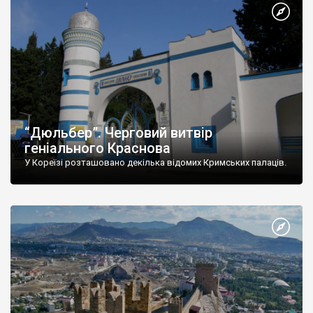
“Дюльбер”. Черговий витвір
геніального Краснова
У Кореїзі розташовано декілька відомих Кримських палаців.