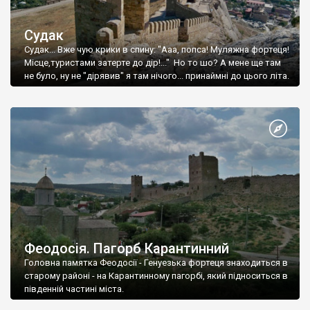
Судак
Судак... Вже чую крики в спину: "Ааа, попса! Муляжна фортеця!
Місце,туристами затерте до дір!..." Но то шо? А мене ще там
не було, ну не "дірявив" я там нічого... принаймні до цього літа.
Феодосія. Пагорб Карантинний
Головна памятка Феодосії - Генуезька фортеця знаходиться в
старому районі - на Карантинному пагорбі, який підноситься в
південній частині міста.