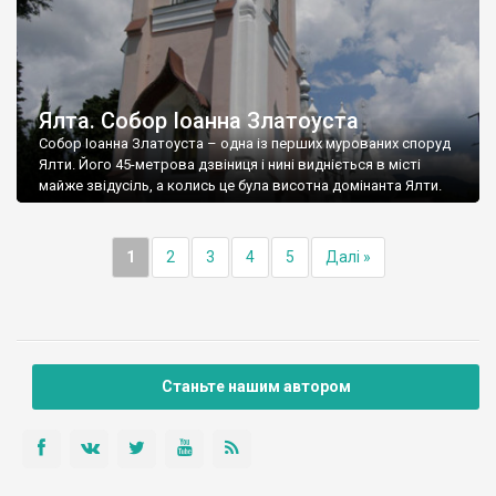
Ялта. Собор Іоанна Златоуста
Собор Іоанна Златоуста – одна із перших мурованих споруд
Ялти. Його 45-метрова дзвіниця і нині видніється в місті
майже звідусіль, а колись це була висотна домінанта Ялти.
1
2
3
4
5
Далі »
Станьте нашим автором