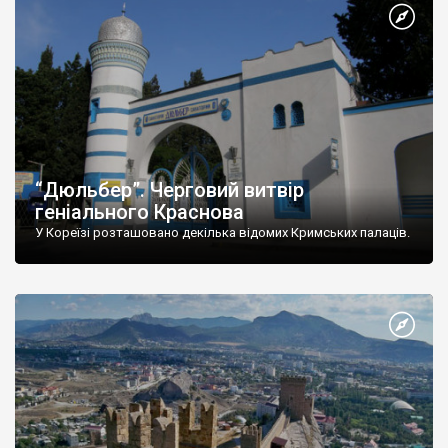
“Дюльбер”. Черговий витвір
геніального Краснова
У Кореїзі розташовано декілька відомих Кримських палаців.