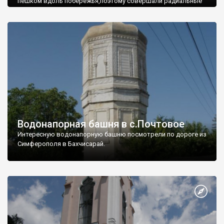
пешком вдоль побережья,поэтому совершали радиальные
вылазки из Оленевки.
Водонапорная башня в с.Почтовое
Интересную водонапорную башню посмотрели по дороге из
Симферополя в Бахчисарай.