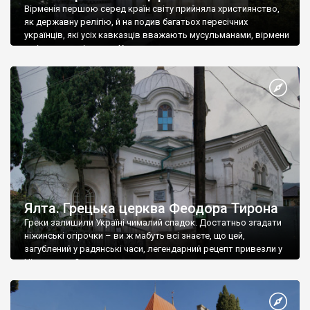
Вірменія першою серед країн світу прийняла християнство,
як державну релігію, й на подив багатьох пересічних
українців, які усіх кавказців вважають мусульманами, вірмени
є відданими вірянами Христа
Ялта. Грецька церква Феодора Тирона
Греки залишили Україні чималий спадок. Достатньо згадати
ніжинські огірочки – ви ж мабуть всі знаєте, що цей,
загублений у радянські часи, легендарний рецепт привезли у
Ніжин греки?