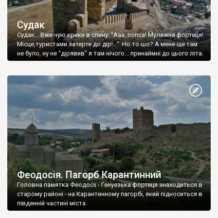
Судак
Судак... Вже чую крики в спину: "Ааа, попса! Муляжна фортеця!
Місце,туристами затерте до дір!..." Но то шо? А мене ще там
не було, ну не "дірявив" я там нічого... принаймні до цього літа.
Феодосія. Пагорб Карантинний
Головна памятка Феодосії - Генуезька фортеця знаходиться в
старому районі - на Карантинному пагорбі, який підноситься в
південній частині міста.