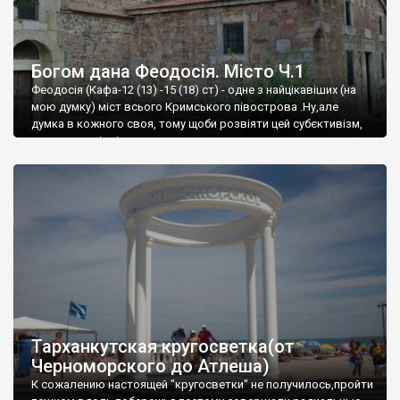
Богом дана Феодосія. Місто Ч.1
Феодосія (Кафа-12 (13) -15 (18) ст) - одне з найцікавіших (на
мою думку) міст всього Кримського півострова .Ну,але
думка в кожного своя, тому щоби розвіяти цей субєктивізм,
запрошую відвідати це
Тарханкутская кругосветка(от
Черноморского до Атлеша)
К сожалению настоящей "кругосветки" не получилось,пройти