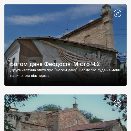
Богом дана Феодосія. Місто Ч.2
Друга частина звіту про "Богом дану" Феодосію буде не менш
насиченою ніж перша.