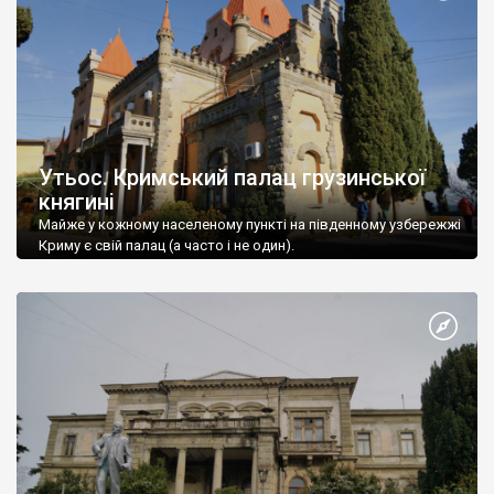
Утьос. Кримський палац грузинської
княгині
Майже у кожному населеному пункті на південному узбережжі
Криму є свій палац (а часто і не один).