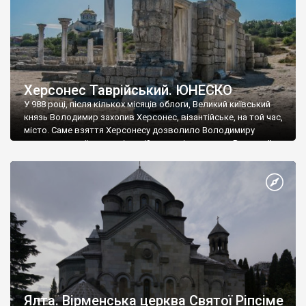
Херсонес Таврійський. ЮНЕСКО
У 988 році, після кількох місяців облоги, Великий київський
князь Володимир захопив Херсонес, візантійське, на той час,
місто. Саме взяття Херсонесу дозволило Володимиру
диктувати свої умови візантійському імператору Василю ІІ, та
одружитися з його дочкою Ганною. Цього ж року, в
Херсонесі Володимир-язичник, став Василем-християнином.
А потім було Хрещення Русі. На честь Херсонесу Таврійського
названо місто […]
Ялта. Вірменська церква Святої Ріпсіме