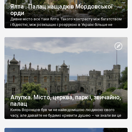
Ялта . Палац нащадків Мордовської
орди
Дивне місто все таки Ялта. Такого контрасту між багатством
і бідністю, між розкішшю і розрухою в Україні більше не
знайдеш.
Алупка. Місто, церква, парк і, звичайно,
палац
Князь Воронцов був чи не найвідомішою людиною свого
часу, але давайте не будемо кривити душею – чи знали ви це
прізвище до відвідин Алупки? Мабуть все таки ні.