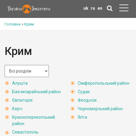
uk
ru
en
Головна
>
Крим
Крим
Алушта
Сімферопольський район
Бахчисарайський район
Судак
Євпаторія
Феодосія
Керч
Чорноморський район
Красноперекопський
Ялта
район
Севастополь