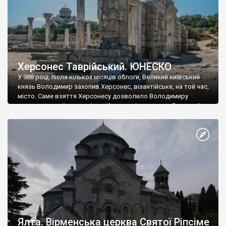
Херсонес Таврійський. ЮНЕСКО
У 988 році, після кількох місяців облоги, Великий київський
князь Володимир захопив Херсонес, візантійське, на той час,
місто. Саме взяття Херсонесу дозволило Володимиру
диктувати свої умови візантійському імператору Василю ІІ, та
одружитися з його дочкою Ганною. Цього ж року, в
Херсонесі Володимир-язичник, став Василем-християнином.
А потім було Хрещення Русі. На честь Херсонесу Таврійського
названо місто […]
Ялта. Вірменська церква Святої Ріпсіме