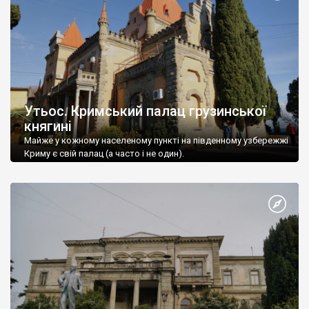
Утьос. Кримський палац грузинської
княгині
Майже у кожному населеному пункті на південному узбережжі
Криму є свій палац (а часто і не один).