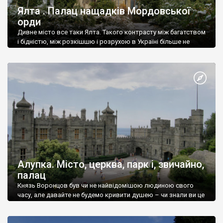
Ялта . Палац нащадків Мордовської
орди
Дивне місто все таки Ялта. Такого контрасту між багатством
і бідністю, між розкішшю і розрухою в Україні більше не
знайдеш.
Алупка. Місто, церква, парк і, звичайно,
палац
Князь Воронцов був чи не найвідомішою людиною свого
часу, але давайте не будемо кривити душею – чи знали ви це
прізвище до відвідин Алупки? Мабуть все таки ні.