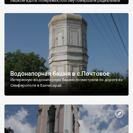
пешком вдоль побережья,поэтому совершали радиальные
вылазки из Оленевки.
Водонапорная башня в с.Почтовое
Интересную водонапорную башню посмотрели по дороге из
Симферополя в Бахчисарай.