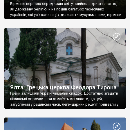
Вірменія першою серед країн світу прийняла християнство,
як державну релігію, й на подив багатьох пересічних
українців, які усіх кавказців вважають мусульманами, вірмени
є відданими вірянами Христа
Ялта. Грецька церква Феодора Тирона
Греки залишили Україні чималий спадок. Достатньо згадати
ніжинські огірочки – ви ж мабуть всі знаєте, що цей,
загублений у радянські часи, легендарний рецепт привезли у
Ніжин греки?