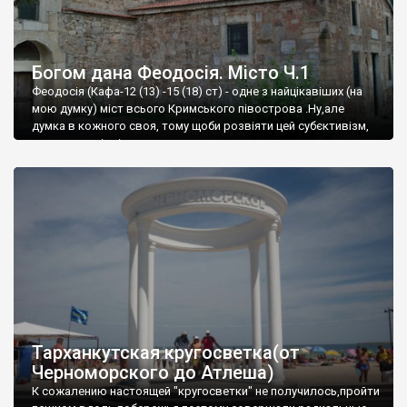
Богом дана Феодосія. Місто Ч.1
Феодосія (Кафа-12 (13) -15 (18) ст) - одне з найцікавіших (на
мою думку) міст всього Кримського півострова .Ну,але
думка в кожного своя, тому щоби розвіяти цей субєктивізм,
запрошую відвідати це
Тарханкутская кругосветка(от
Черноморского до Атлеша)
К сожалению настоящей "кругосветки" не получилось,пройти