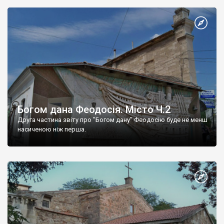
Богом дана Феодосія. Місто Ч.2
Друга частина звіту про "Богом дану" Феодосію буде не менш
насиченою ніж перша.