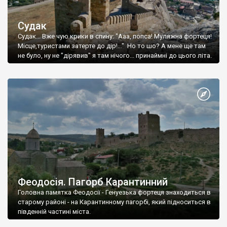
Судак
Судак... Вже чую крики в спину: "Ааа, попса! Муляжна фортеця!
Місце,туристами затерте до дір!..." Но то шо? А мене ще там
не було, ну не "дірявив" я там нічого... принаймні до цього літа.
Феодосія. Пагорб Карантинний
Головна памятка Феодосії - Генуезька фортеця знаходиться в
старому районі - на Карантинному пагорбі, який підноситься в
південній частині міста.