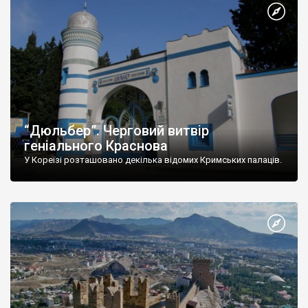
“Дюльбер”. Черговий витвір
геніального Краснова
У Кореїзі розташовано декілька відомих Кримських палаців.