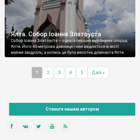
Ялта. Собор Іоанна Златоуста
Собор Іоанна Златоуста – одна із перших мурованих споруд
Ялти. Його 45-метрова дзвіниця і нині видніється в місті
майже звідусіль, а колись це була висотна домінанта Ялти.
1
2
3
4
5
Далі »
Станьте нашим автором