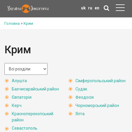
uk
ru
en
Головна
>
Крим
Крим
Алушта
Сімферопольський район
Бахчисарайський район
Судак
Євпаторія
Феодосія
Керч
Чорноморський район
Красноперекопський
Ялта
район
Севастополь