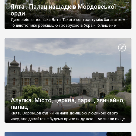
Ялта . Палац нащадків Мордовської
орди
Дивне місто все таки Ялта. Такого контрасту між багатством
і бідністю, між розкішшю і розрухою в Україні більше не
знайдеш.
Алупка. Місто, церква, парк і, звичайно,
палац
Князь Воронцов був чи не найвідомішою людиною свого
часу, але давайте не будемо кривити душею – чи знали ви це
прізвище до відвідин Алупки? Мабуть все таки ні.