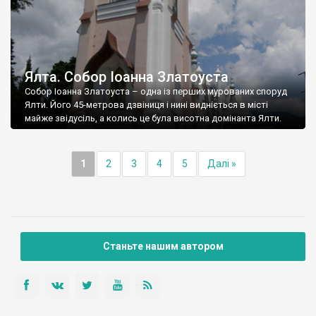
Ялта. Собор Іоанна Златоуста
Собор Іоанна Златоуста – одна із перших мурованих споруд
Ялти. Його 45-метрова дзвіниця і нині видніється в місті
майже звідусіль, а колись це була висотна домінанта Ялти.
1
2
3
4
5
Далі »
Станьте нашим автором