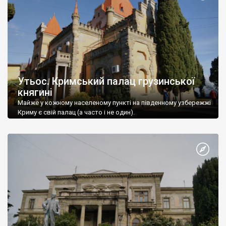
Утьос. Кримський палац грузинської
княгині
Майже у кожному населеному пункті на південному узбережжі
Криму є свій палац (а часто і не один).