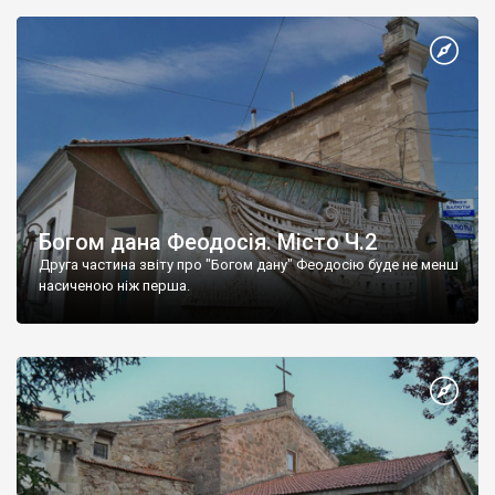
Богом дана Феодосія. Місто Ч.2
Друга частина звіту про "Богом дану" Феодосію буде не менш
насиченою ніж перша.