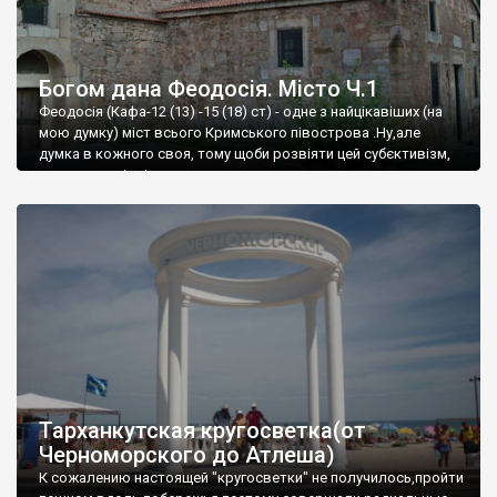
Богом дана Феодосія. Місто Ч.1
Феодосія (Кафа-12 (13) -15 (18) ст) - одне з найцікавіших (на
мою думку) міст всього Кримського півострова .Ну,але
думка в кожного своя, тому щоби розвіяти цей субєктивізм,
запрошую відвідати це
Тарханкутская кругосветка(от
Черноморского до Атлеша)
К сожалению настоящей "кругосветки" не получилось,пройти