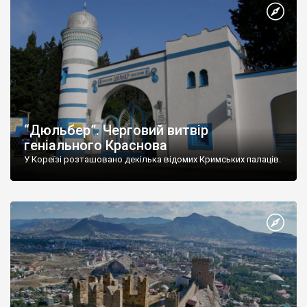
“Дюльбер”. Черговий витвір
геніального Краснова
У Кореїзі розташовано декілька відомих Кримських палаців.