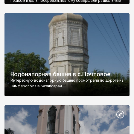
пешком вдоль побережья,поэтому совершали радиальные
вылазки из Оленевки.
Водонапорная башня в с.Почтовое
Интересную водонапорную башню посмотрели по дороге из
Симферополя в Бахчисарай.