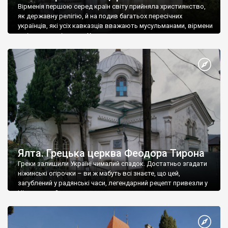
Вірменія першою серед країн світу прийняла християнство,
як державну релігію, й на подив багатьох пересічних
українців, які усіх кавказців вважають мусульманами, вірмени
є відданими вірянами Христа
Ялта. Грецька церква Феодора Тирона
Греки залишили Україні чималий спадок. Достатньо згадати
ніжинські огірочки – ви ж мабуть всі знаєте, що цей,
загублений у радянські часи, легендарний рецепт привезли у
Ніжин греки?