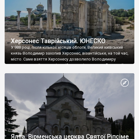
Херсонес Таврійський. ЮНЕСКО
У 988 році, після кількох місяців облоги, Великий київський
князь Володимир захопив Херсонес, візантійське, на той час,
місто. Саме взяття Херсонесу дозволило Володимиру
диктувати свої умови візантійському імператору Василю ІІ, та
одружитися з його дочкою Ганною. Цього ж року, в
Херсонесі Володимир-язичник, став Василем-християнином.
А потім було Хрещення Русі. На честь Херсонесу Таврійського
названо місто […]
Ялта. Вірменська церква Святої Ріпсіме