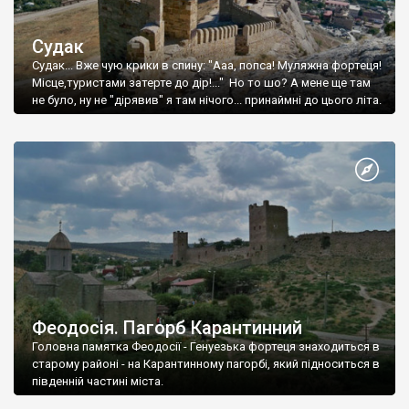
Судак
Судак... Вже чую крики в спину: "Ааа, попса! Муляжна фортеця!
Місце,туристами затерте до дір!..." Но то шо? А мене ще там
не було, ну не "дірявив" я там нічого... принаймні до цього літа.
Феодосія. Пагорб Карантинний
Головна памятка Феодосії - Генуезька фортеця знаходиться в
старому районі - на Карантинному пагорбі, який підноситься в
південній частині міста.