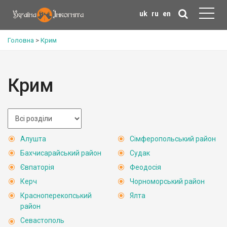
uk
ru
en
Головна
>
Крим
Крим
Алушта
Сімферопольський район
Бахчисарайський район
Судак
Євпаторія
Феодосія
Керч
Чорноморський район
Красноперекопський
Ялта
район
Севастополь