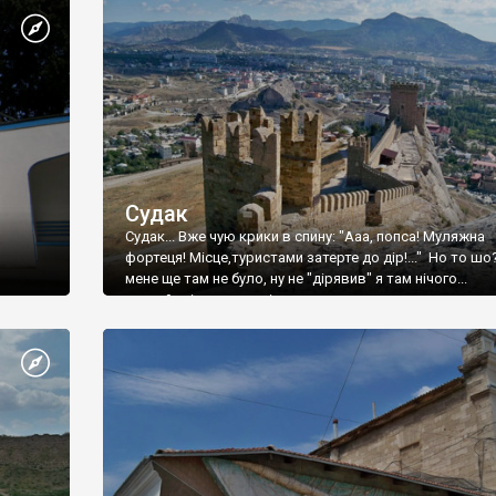
Судак
Судак... Вже чую крики в спину: "Ааа, попса! Муляжна
фортеця! Місце,туристами затерте до дір!..." Но то шо
мене ще там не було, ну не "дірявив" я там нічого...
принаймні до цього літа.