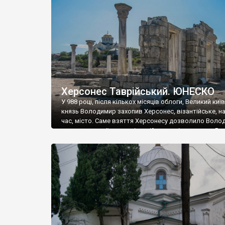
музею «Новгородський музей-заповідник» сотні арт
візантійської доби. Раритети викрадені з фондів об’
культурної спадщини ЮНЕСКО «Херсонеса Таврійсько
Офіційно – на виставку «Золото Візантії», але експер
влада в Україні вважають це лише […]
Херсонес Таврійський. ЮНЕСКО
У 988 році, після кількох місяців облоги, Великий киї
князь Володимир захопив Херсонес, візантійське, на
час, місто. Саме взяття Херсонесу дозволило Воло
диктувати свої умови візантійському імператору Вас
та одружитися з його дочкою Ганною. Цього ж року,
Херсонесі Володимир-язичник, став Василем-
християнином. А потім було Хрещення Русі. На честь
Херсонесу Таврійського названо місто […]