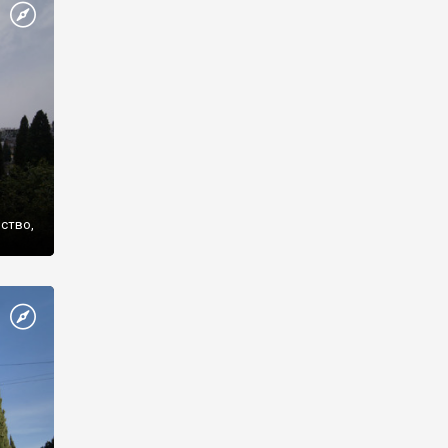
же
нство,