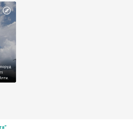
споруд
ті
Ялти.
та”