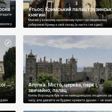
рона
Утьос. Кримський палац грузинськ
княгині
згадати
Майже у кожному населеному пункті на південному
ивезли у
узбережжі Криму є свій палац (а часто і не один).
ої
Алупка. Місто, церква, парк і,
звичайно, палац
Князь Воронцов був чи не найвідомішою людиною св
раїні
часу, але давайте не будемо кривити душею – чи знал
це прізвище до відвідин Алупки? Мабуть все таки ні.