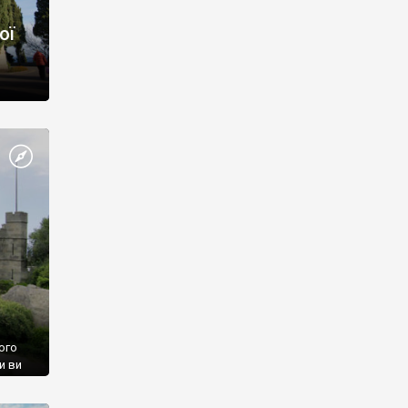
ої
ого
и ви