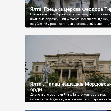
Ялта. Грецька церква Феодора Ти
Греки залишили Україні чималий спадок. Достатньо 
ніжинські огірочки – ви ж мабуть всі знаєте, що цей,
загублений у радянські часи, легендарний рецепт пр
Ніжин греки?
Ялта . Палац нащадків Мордовськ
орди
Дивне місто все таки Ялта. Такого контрасту між
багатством і бідністю, між розкішшю і розрухою в Ук
більше не знайдеш.