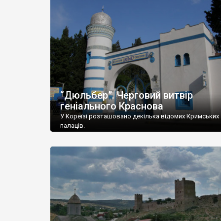
“Дюльбер”. Черговий витвір
геніального Краснова
У Кореїзі розташовано декілька відомих Кримських
палаців.