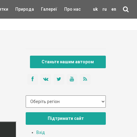
ятки
Природа
Галереї
Про нас
uk
ru
en
Станьте нашим автором
Підтримати сайт
Вхід