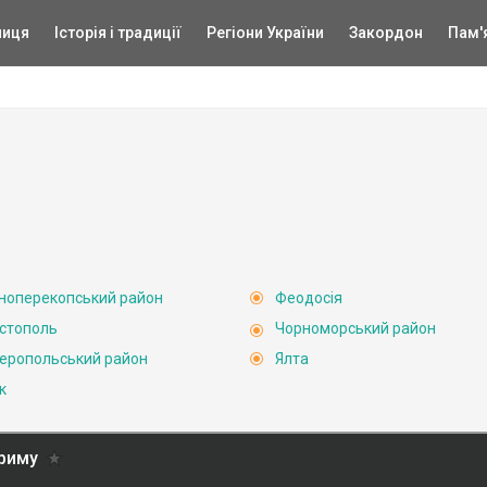
ниця
Історія і традиції
Регіони України
Закордон
Пам'
ноперекопський район
Феодосія
стополь
Чорноморський район
еропольський район
Ялта
к