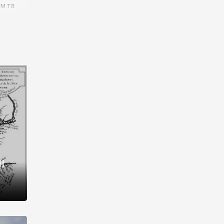
им та
ора і
є
го типу,
ей-
рний
ста:
 райони
від 2
I
і,
рукти,
 котрі