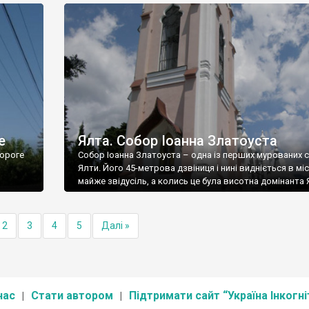
е
Ялта. Собор Іоанна Златоуста
ороге
Собор Іоанна Златоуста – одна із перших мурованих 
Ялти. Його 45-метрова дзвіниця і нині видніється в міс
майже звідусіль, а колись це була висотна домінанта 
2
3
4
5
Далі »
нас
Стати автором
Підтримати сайт “Україна Інкогні