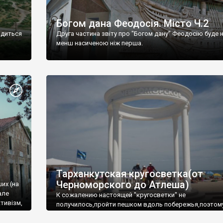
Богом дана Феодосія. Місто Ч.2
одиться
Друга частина звіту про "Богом дану" Феодосію буде 
менш насиченою ніж перша.
Тарханкутская кругосветка(от
Черноморского до Атлеша)
ших (на
але
К сожалению настоящей "кругосветки" не
тивізм,
получилось,пройти пешком вдоль побережья,поэтом
совершали радиальные вылазки из Оленевки.