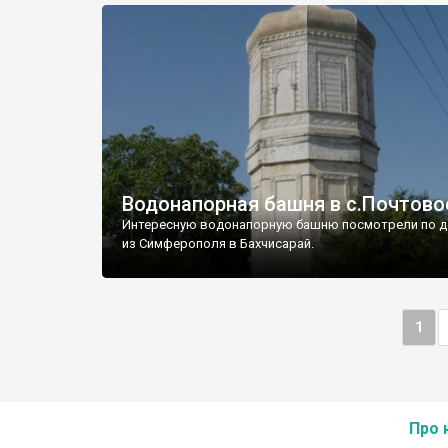
Водонапорная башня в с.Почтово
Интересную водонапорную башню посмотрели по д
из Симферополя в Бахчисарай.
1
Про 