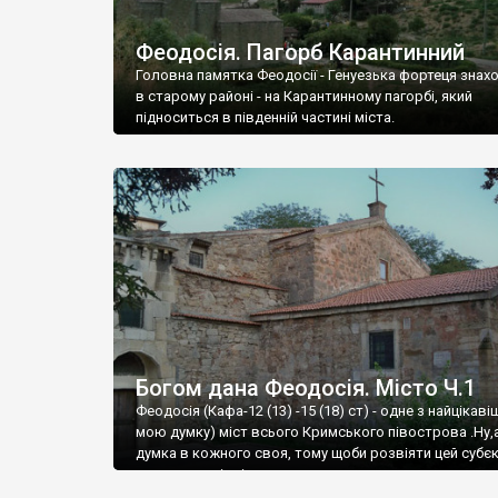
Феодосія. Пагорб Карантинний
Головна памятка Феодосії - Генуезька фортеця знах
в старому районі - на Карантинному пагорбі, який
підноситься в південній частині міста.
Богом дана Феодосія. Місто Ч.1
Феодосія (Кафа-12 (13) -15 (18) ст) - одне з найцікаві
мою думку) міст всього Кримського півострова .Ну,
думка в кожного своя, тому щоби розвіяти цей субєк
запрошую відвідати це