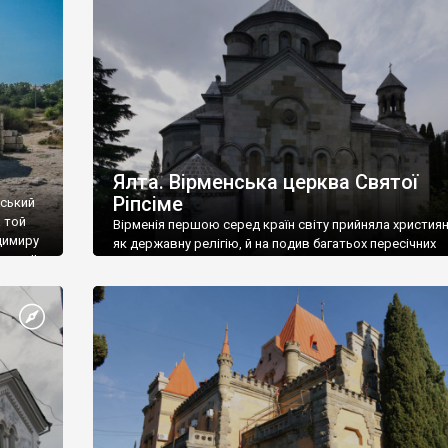
ефактів
називаються «повстяками» (postaki)…” “Вино. Крим
єкту
виробляє відмінне вино і його вдосталь: воно все ду
го».
легке біле і дуже […]
ти та
Ялта. Вірменська церква Святої
Ріпсіме
вський
 той
Вірменія першою серед країн світу прийняла христия
димиру
як державну релігію, й на подив багатьох пересічних
илю ІІ,
українців, які усіх кавказців вважають мусульманами,
 в
вірмени є відданими вірянами Христа