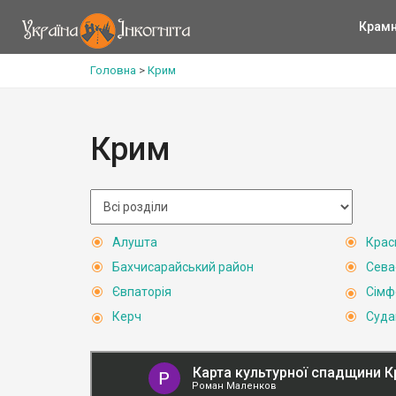
Крам
Головна
>
Крим
Крим
Алушта
Крас
Бахчисарайський район
Сева
Євпаторія
Сімф
Керч
Суда