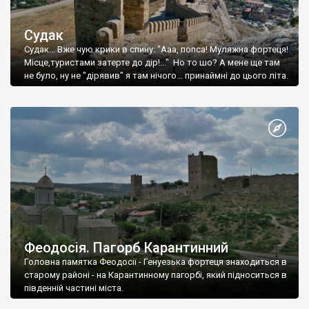
Судак
Судак... Вже чую крики в спину: "Ааа, попса! Муляжна фортеця!
Місце,туристами затерте до дір!..." Но то шо? А мене ще там
не було, ну не "дірявив" я там нічого... принаймні до цього літа.
Феодосія. Пагорб Карантинний
Головна памятка Феодосії - Генуезька фортеця знаходиться в
старому районі - на Карантинному пагорбі, який підноситься в
південній частині міста.