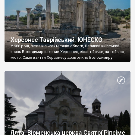
Херсонес Таврійський. ЮНЕСКО
У 988 році, після кількох місяців облоги, Великий київський
князь Володимир захопив Херсонес, візантійське, на той час,
місто. Саме взяття Херсонесу дозволило Володимиру
диктувати свої умови візантійському імператору Василю ІІ, та
одружитися з його дочкою Ганною. Цього ж року, в
Херсонесі Володимир-язичник, став Василем-християнином.
А потім було Хрещення Русі. На честь Херсонесу Таврійського
названо місто […]
Ялта. Вірменська церква Святої Ріпсіме