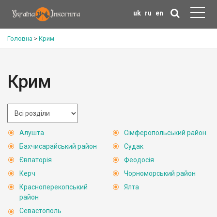
uk
ru
en
Головна
>
Крим
Крим
Алушта
Сімферопольський район
Бахчисарайський район
Судак
Євпаторія
Феодосія
Керч
Чорноморський район
Красноперекопський
Ялта
район
Севастополь