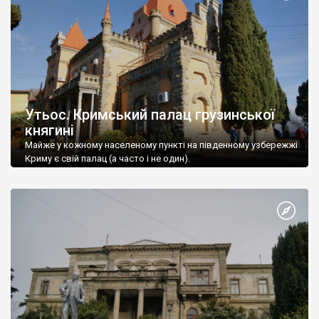
Утьос. Кримський палац грузинської
княгині
Майже у кожному населеному пункті на південному узбережжі
Криму є свій палац (а часто і не один).