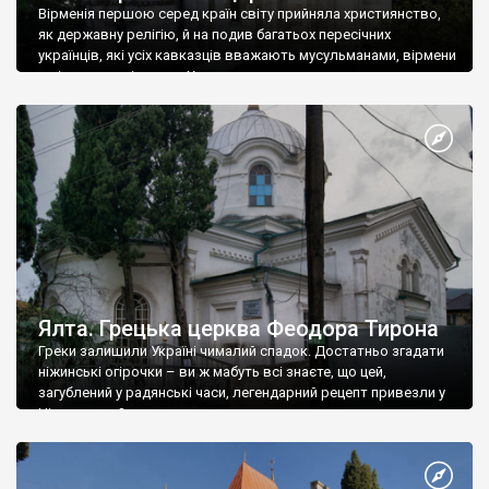
Вірменія першою серед країн світу прийняла християнство,
як державну релігію, й на подив багатьох пересічних
українців, які усіх кавказців вважають мусульманами, вірмени
є відданими вірянами Христа
Ялта. Грецька церква Феодора Тирона
Греки залишили Україні чималий спадок. Достатньо згадати
ніжинські огірочки – ви ж мабуть всі знаєте, що цей,
загублений у радянські часи, легендарний рецепт привезли у
Ніжин греки?