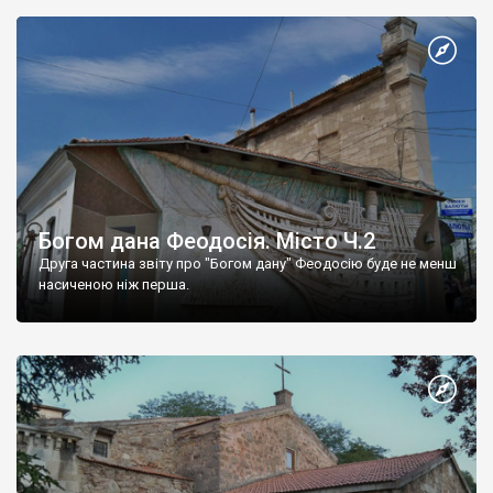
Богом дана Феодосія. Місто Ч.2
Друга частина звіту про "Богом дану" Феодосію буде не менш
насиченою ніж перша.