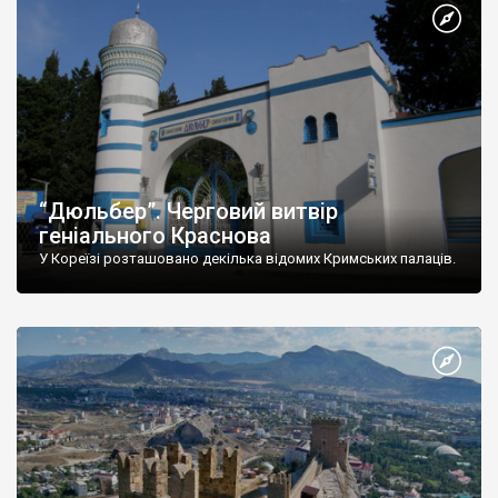
“Дюльбер”. Черговий витвір
геніального Краснова
У Кореїзі розташовано декілька відомих Кримських палаців.