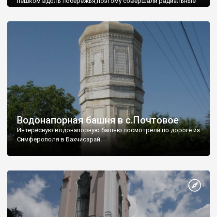
пешком вдоль побережья,поэтому совершали радиальные
вылазки из Оленевки.
Водонапорная башня в с.Почтовое
Интересную водонапорную башню посмотрели по дороге из
Симферополя в Бахчисарай.