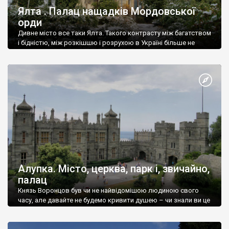
Ялта . Палац нащадків Мордовської
орди
Дивне місто все таки Ялта. Такого контрасту між багатством
і бідністю, між розкішшю і розрухою в Україні більше не
знайдеш.
Алупка. Місто, церква, парк і, звичайно,
палац
Князь Воронцов був чи не найвідомішою людиною свого
часу, але давайте не будемо кривити душею – чи знали ви це
прізвище до відвідин Алупки? Мабуть все таки ні.