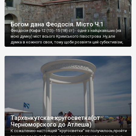
Богом дана Феодосія. Місто Ч.1
Феодосія (Кафа-12 (13) -15 (18) ст) - одне з найцікавіших (на
мою думку) міст всього Кримського півострова .Ну,але
думка в кожного своя, тому щоби розвіяти цей субєктивізм,
запрошую відвідати це
Тарханкутская кругосветка(от
Черноморского до Атлеша)
К сожалению настоящей "кругосветки" не получилось,пройти