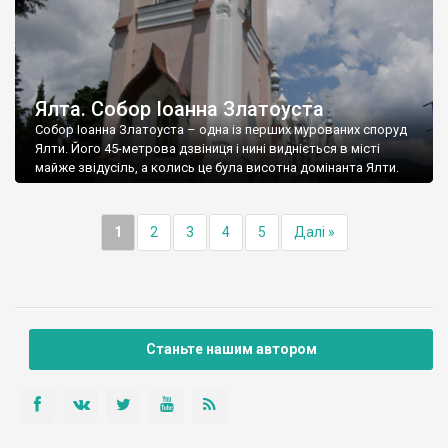
Ялта. Собор Іоанна Златоуста
Собор Іоанна Златоуста – одна із перших мурованих споруд
Ялти. Його 45-метрова дзвіниця і нині видніється в місті
майже звідусіль, а колись це була висотна домінанта Ялти.
1
2
3
4
5
Далі »
Станьте нашим автором