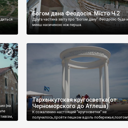
Богом дана Феодосія. Місто Ч.2
одиться
Друга частина звіту про "Богом дану" Феодосію буде 
менш насиченою ніж перша.
Тарханкутская кругосветка(от
Черноморского до Атлеша)
ших (на
але
К сожалению настоящей "кругосветки" не
тивізм,
получилось,пройти пешком вдоль побережья,поэтом
совершали радиальные вылазки из Оленевки.