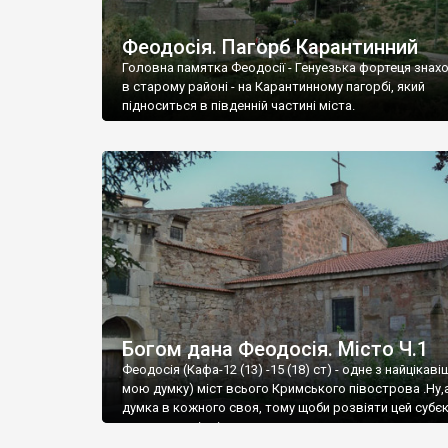
Феодосія. Пагорб Карантинний
Головна памятка Феодосії - Генуезька фортеця знах
в старому районі - на Карантинному пагорбі, який
підноситься в південній частині міста.
Богом дана Феодосія. Місто Ч.1
Феодосія (Кафа-12 (13) -15 (18) ст) - одне з найцікаві
мою думку) міст всього Кримського півострова .Ну,
думка в кожного своя, тому щоби розвіяти цей субєк
запрошую відвідати це