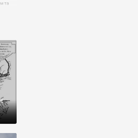
им та
ора і
є
го типу,
ей-
рний
ста:
 райони
від 2
I
і,
рукти,
 котрі