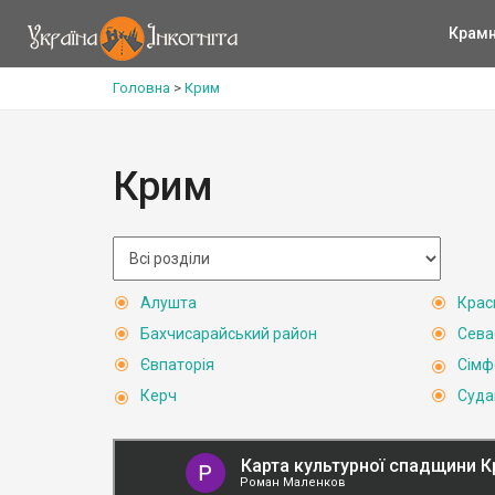
Крам
Головна
>
Крим
Крим
Алушта
Крас
Бахчисарайський район
Сева
Євпаторія
Сімф
Керч
Суда