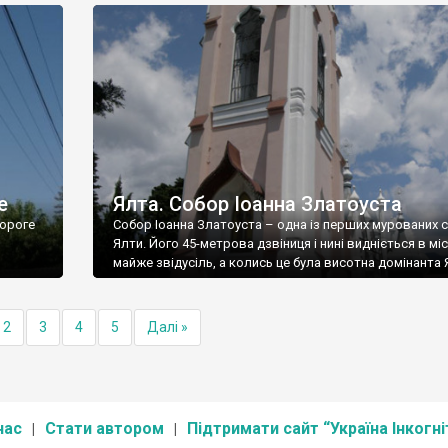
е
Ялта. Собор Іоанна Златоуста
ороге
Собор Іоанна Златоуста – одна із перших мурованих 
Ялти. Його 45-метрова дзвіниця і нині видніється в міс
майже звідусіль, а колись це була висотна домінанта 
2
3
4
5
Далі »
нас
Стати автором
Підтримати сайт “Україна Інкогні