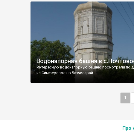
Водонапорная башня в с.Почтово
Интересную водонапорную башню посмотрели по д
из Симферополя в Бахчисарай.
1
Про 