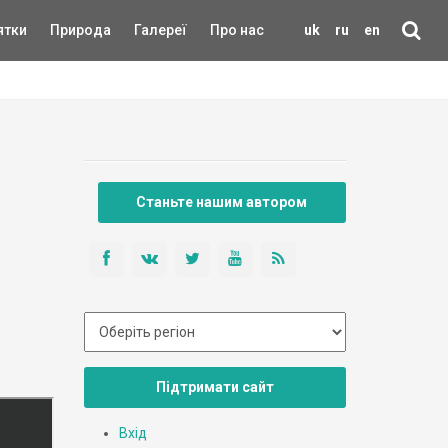
ятки
Природа
Галереї
Про нас
uk
ru
en
Станьте нашим автором
Підтримати сайт
Вхід