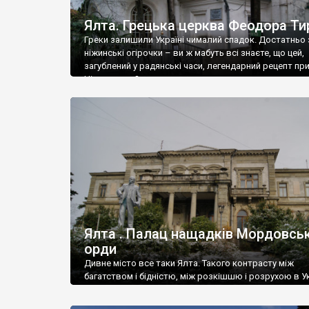
Ялта. Грецька церква Феодора Ти
Греки залишили Україні чималий спадок. Достатньо 
ніжинські огірочки – ви ж мабуть всі знаєте, що цей,
загублений у радянські часи, легендарний рецепт пр
Ніжин греки?
Ялта . Палац нащадків Мордовськ
орди
Дивне місто все таки Ялта. Такого контрасту між
багатством і бідністю, між розкішшю і розрухою в Ук
більше не знайдеш.