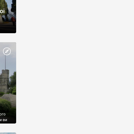
ої
ого
и ви