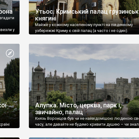
рона
Утьос. Кримський палац грузинськ
княгині
згадати
Майже у кожному населеному пункті на південному
ивезли у
узбережжі Криму є свій палац (а часто і не один).
ої
Алупка. Місто, церква, парк і,
звичайно, палац
Князь Воронцов був чи не найвідомішою людиною св
раїні
часу, але давайте не будемо кривити душею – чи знал
це прізвище до відвідин Алупки? Мабуть все таки ні.