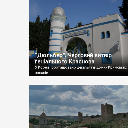
“Дюльбер”. Черговий витвір
геніального Краснова
У Кореїзі розташовано декілька відомих Кримських
палаців.