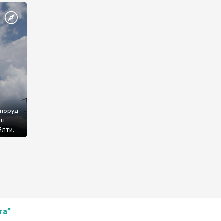
споруд
ті
Ялти.
та”