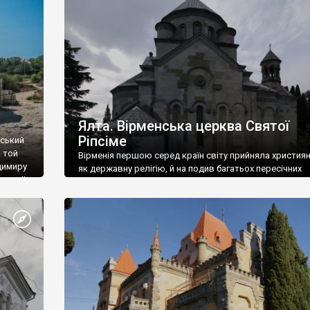
ефактів
називаються «повстяками» (postaki)…” “Вино. Крим
єкту
виробляє відмінне вино і його вдосталь: воно все ду
го».
легке біле і дуже […]
ти та
Ялта. Вірменська церква Святої
Ріпсіме
вський
 той
Вірменія першою серед країн світу прийняла христия
димиру
як державну релігію, й на подив багатьох пересічних
илю ІІ,
українців, які усіх кавказців вважають мусульманами,
 в
вірмени є відданими вірянами Христа