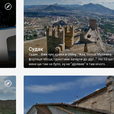
Судак
Судак... Вже чую крики в спину: "Ааа, попса! Муляжна
фортеця! Місце,туристами затерте до дір!..." Но то шо
мене ще там не було, ну не "дірявив" я там нічого...
принаймні до цього літа.