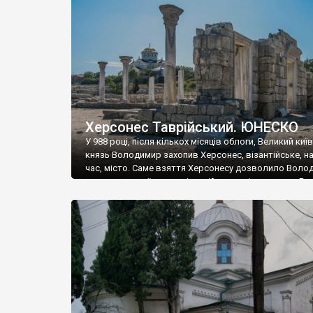
музею «Новгородський музей-заповідник» сотні арт
візантійської доби. Раритети викрадені з фондів об’
культурної спадщини ЮНЕСКО «Херсонеса Таврійсько
Офіційно – на виставку «Золото Візантії», але експер
влада в Україні вважають це лише […]
Херсонес Таврійський. ЮНЕСКО
У 988 році, після кількох місяців облоги, Великий киї
князь Володимир захопив Херсонес, візантійське, на
час, місто. Саме взяття Херсонесу дозволило Воло
диктувати свої умови візантійському імператору Вас
та одружитися з його дочкою Ганною. Цього ж року,
Херсонесі Володимир-язичник, став Василем-
християнином. А потім було Хрещення Русі. На честь
Херсонесу Таврійського названо місто […]