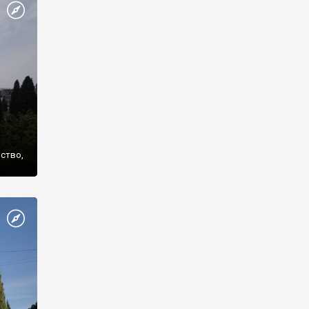
же
нство,