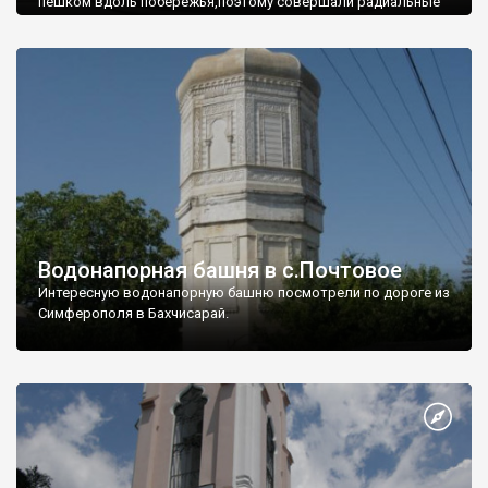
пешком вдоль побережья,поэтому совершали радиальные
вылазки из Оленевки.
Водонапорная башня в с.Почтовое
Интересную водонапорную башню посмотрели по дороге из
Симферополя в Бахчисарай.