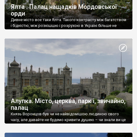
Ялта . Палац нащадків Мордовської
орди
Дивне місто все таки Ялта. Такого контрасту між багатством
і бідністю, між розкішшю і розрухою в Україні більше не
знайдеш.
Алупка. Місто, церква, парк і, звичайно,
палац
Князь Воронцов був чи не найвідомішою людиною свого
часу, але давайте не будемо кривити душею – чи знали ви це
прізвище до відвідин Алупки? Мабуть все таки ні.