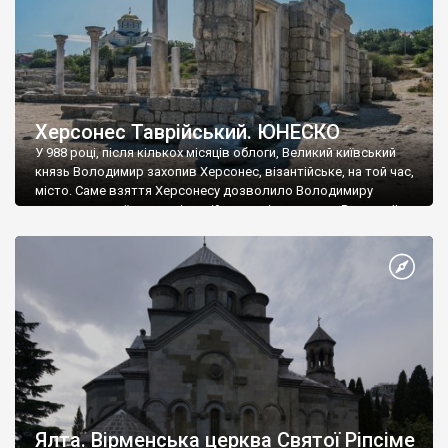
Херсонес Таврійський. ЮНЕСКО
У 988 році, після кількох місяців облоги, Великий київський
князь Володимир захопив Херсонес, візантійське, на той час,
місто. Саме взяття Херсонесу дозволило Володимиру
диктувати свої умови візантійському імператору Василю ІІ, та
одружитися з його дочкою Ганною. Цього ж року, в
Херсонесі Володимир-язичник, став Василем-християнином.
А потім було Хрещення Русі. На честь Херсонесу Таврійського
названо місто […]
Ялта. Вірменська церква Святої Ріпсіме