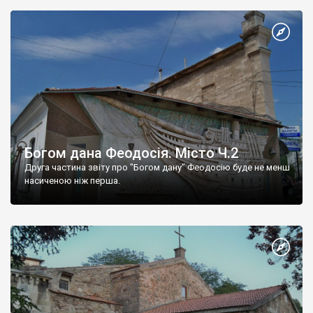
Богом дана Феодосія. Місто Ч.2
Друга частина звіту про "Богом дану" Феодосію буде не менш
насиченою ніж перша.