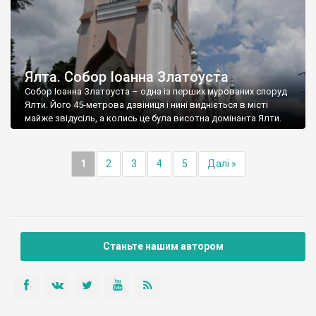
Ялта. Собор Іоанна Златоуста
Собор Іоанна Златоуста – одна із перших мурованих споруд
Ялти. Його 45-метрова дзвіниця і нині видніється в місті
майже звідусіль, а колись це була висотна домінанта Ялти.
1
2
3
4
5
Далі »
Станьте нашим автором