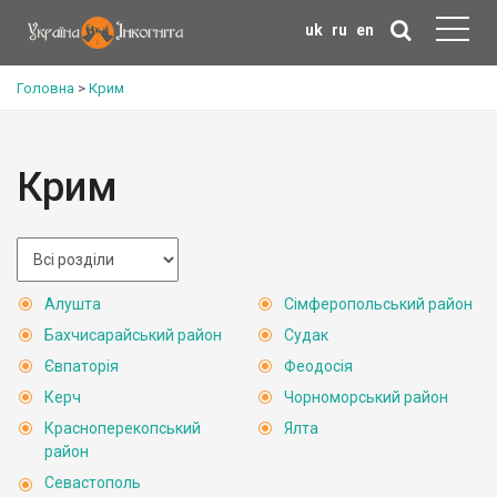
uk
ru
en
Головна
>
Крим
Крим
Алушта
Сімферопольський район
Бахчисарайський район
Судак
Євпаторія
Феодосія
Керч
Чорноморський район
Красноперекопський
Ялта
район
Севастополь