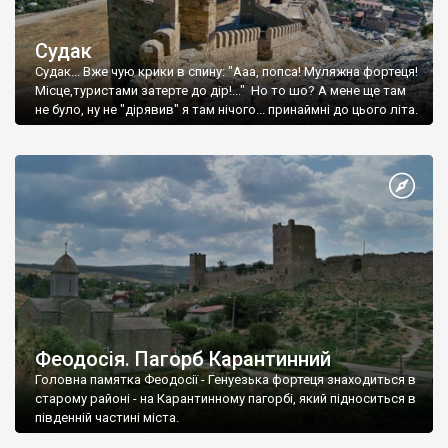
Судак
Судак... Вже чую крики в спину: "Ааа, попса! Муляжна фортеця!
Місце,туристами затерте до дір!..." Но то шо? А мене ще там
не було, ну не "дірявив" я там нічого... принаймні до цього літа.
Феодосія. Пагорб Карантинний
Головна памятка Феодосії - Генуезька фортеця знаходиться в
старому районі - на Карантинному пагорбі, який підноситься в
південній частині міста.