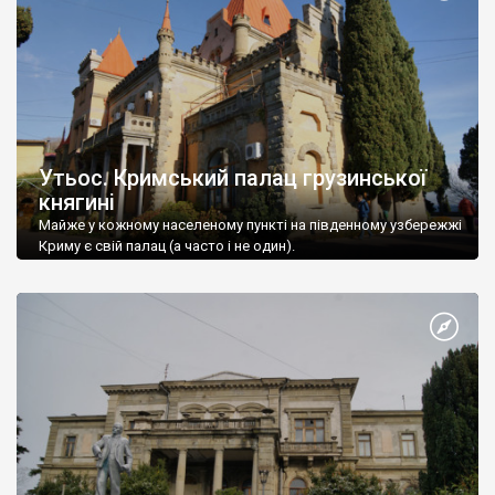
Утьос. Кримський палац грузинської
княгині
Майже у кожному населеному пункті на південному узбережжі
Криму є свій палац (а часто і не один).