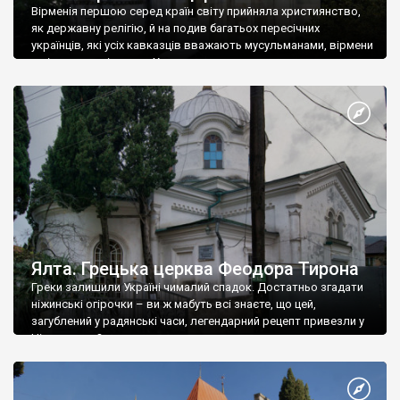
Вірменія першою серед країн світу прийняла християнство,
як державну релігію, й на подив багатьох пересічних
українців, які усіх кавказців вважають мусульманами, вірмени
є відданими вірянами Христа
Ялта. Грецька церква Феодора Тирона
Греки залишили Україні чималий спадок. Достатньо згадати
ніжинські огірочки – ви ж мабуть всі знаєте, що цей,
загублений у радянські часи, легендарний рецепт привезли у
Ніжин греки?