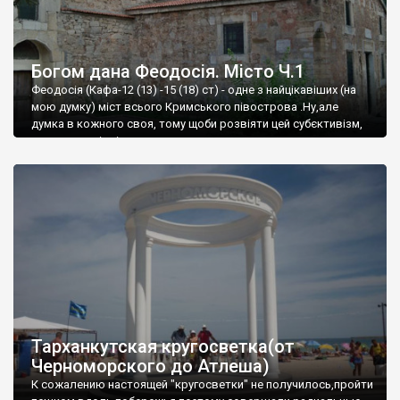
Богом дана Феодосія. Місто Ч.1
Феодосія (Кафа-12 (13) -15 (18) ст) - одне з найцікавіших (на
мою думку) міст всього Кримського півострова .Ну,але
думка в кожного своя, тому щоби розвіяти цей субєктивізм,
запрошую відвідати це
Тарханкутская кругосветка(от
Черноморского до Атлеша)
К сожалению настоящей "кругосветки" не получилось,пройти