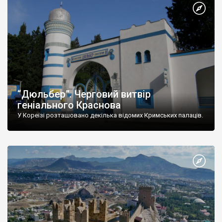
“Дюльбер”. Черговий витвір
геніального Краснова
У Кореїзі розташовано декілька відомих Кримських палаців.