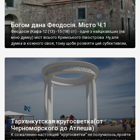
Богом дана Феодосія. Місто Ч.1
Феодосія (Кафа-12 (13) -15 (18) ст) - одне з найцікавіших (на
мою думку) міст всього Кримського півострова .Ну,але
думка в кожного своя, тому щоби розвіяти цей субєктивізм,
запрошую відвідати це
Тарханкутская кругосветка(от
Черноморского до Атлеша)
К сожалению настоящей "кругосветки" не получилось,пройти