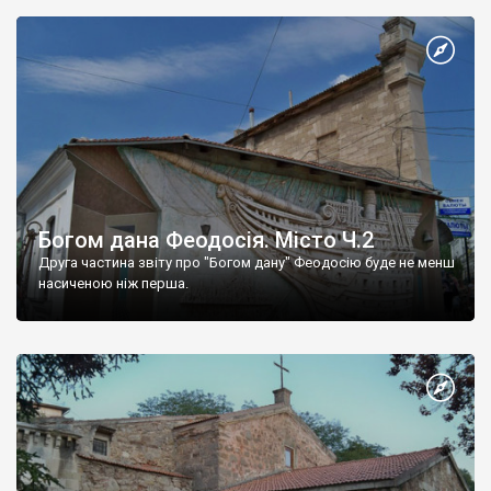
Богом дана Феодосія. Місто Ч.2
Друга частина звіту про "Богом дану" Феодосію буде не менш
насиченою ніж перша.