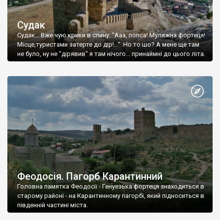
Судак
Судак... Вже чую крики в спину: "Ааа, попса! Муляжна фортеця!
Місце,туристами затерте до дір!..." Но то шо? А мене ще там
не було, ну не "дірявив" я там нічого... принаймні до цього літа.
Феодосія. Пагорб Карантинний
Головна памятка Феодосії - Генуезька фортеця знаходиться в
старому районі - на Карантинному пагорбі, який підноситься в
південній частині міста.