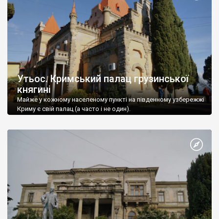
Утьос. Кримський палац грузинської
княгині
Майже у кожному населеному пункті на південному узбережжі
Криму є свій палац (а часто і не один).