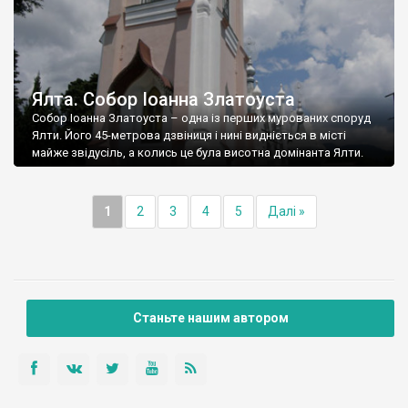
Ялта. Собор Іоанна Златоуста
Собор Іоанна Златоуста – одна із перших мурованих споруд
Ялти. Його 45-метрова дзвіниця і нині видніється в місті
майже звідусіль, а колись це була висотна домінанта Ялти.
1
2
3
4
5
Далі »
Станьте нашим автором