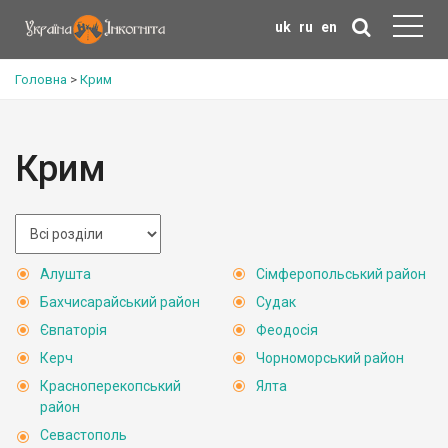
uk
ru
en
Головна
>
Крим
Крим
Алушта
Сімферопольський район
Бахчисарайський район
Судак
Євпаторія
Феодосія
Керч
Чорноморський район
Красноперекопський
Ялта
район
Севастополь