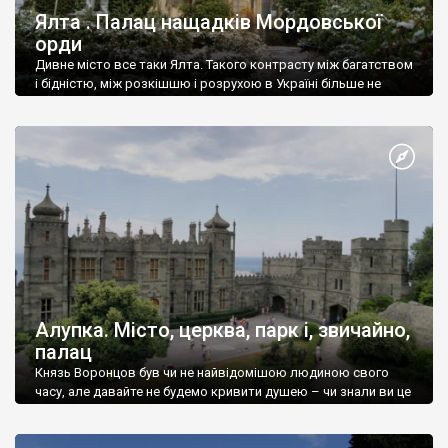
Ялта . Палац нащадків Мордовської
орди
Дивне місто все таки Ялта. Такого контрасту між багатством
і бідністю, між розкішшю і розрухою в Україні більше не
знайдеш.
Алупка. Місто, церква, парк і, звичайно,
палац
Князь Воронцов був чи не найвідомішою людиною свого
часу, але давайте не будемо кривити душею – чи знали ви це
прізвище до відвідин Алупки? Мабуть все таки ні.