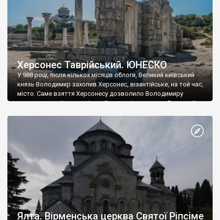
Херсонес Таврійський. ЮНЕСКО
У 988 році, після кількох місяців облоги, Великий київський
князь Володимир захопив Херсонес, візантійське, на той час,
місто. Саме взяття Херсонесу дозволило Володимиру
диктувати свої умови візантійському імператору Василю ІІ, та
одружитися з його дочкою Ганною. Цього ж року, в
Херсонесі Володимир-язичник, став Василем-християнином.
А потім було Хрещення Русі. На честь Херсонесу Таврійського
названо місто […]
Ялта. Вірменська церква Святої Ріпсіме