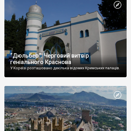
“Дюльбер”. Черговий витвір
геніального Краснова
У Кореїзі розташовано декілька відомих Кримських палаців.