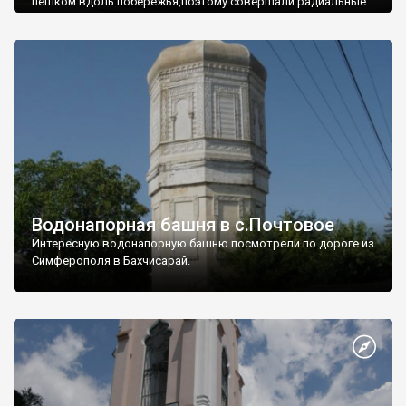
пешком вдоль побережья,поэтому совершали радиальные
вылазки из Оленевки.
Водонапорная башня в с.Почтовое
Интересную водонапорную башню посмотрели по дороге из
Симферополя в Бахчисарай.