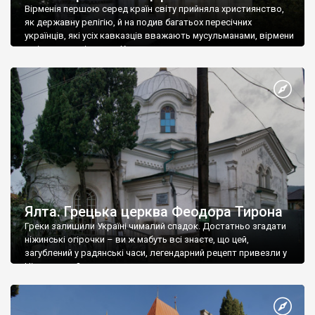
Вірменія першою серед країн світу прийняла християнство,
як державну релігію, й на подив багатьох пересічних
українців, які усіх кавказців вважають мусульманами, вірмени
є відданими вірянами Христа
Ялта. Грецька церква Феодора Тирона
Греки залишили Україні чималий спадок. Достатньо згадати
ніжинські огірочки – ви ж мабуть всі знаєте, що цей,
загублений у радянські часи, легендарний рецепт привезли у
Ніжин греки?