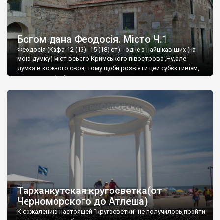
Богом дана Феодосія. Місто Ч.1
Феодосія (Кафа-12 (13) -15 (18) ст) - одне з найцікавіших (на
мою думку) міст всього Кримського півострова .Ну,але
думка в кожного своя, тому щоби розвіяти цей субєктивізм,
запрошую відвідати це
Тарханкутская кругосветка(от
Черноморского до Атлеша)
К сожалению настоящей "кругосветки" не получилось,пройти