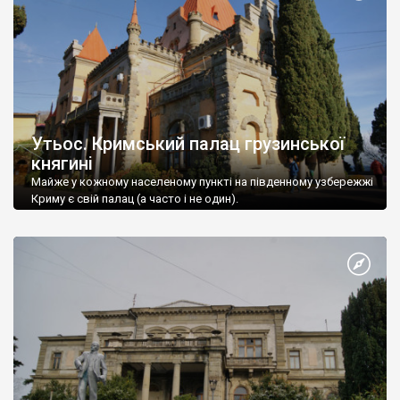
Утьос. Кримський палац грузинської
княгині
Майже у кожному населеному пункті на південному узбережжі
Криму є свій палац (а часто і не один).