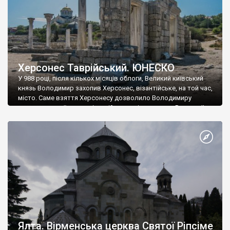
Херсонес Таврійський. ЮНЕСКО
У 988 році, після кількох місяців облоги, Великий київський
князь Володимир захопив Херсонес, візантійське, на той час,
місто. Саме взяття Херсонесу дозволило Володимиру
диктувати свої умови візантійському імператору Василю ІІ, та
одружитися з його дочкою Ганною. Цього ж року, в
Херсонесі Володимир-язичник, став Василем-християнином.
А потім було Хрещення Русі. На честь Херсонесу Таврійського
названо місто […]
Ялта. Вірменська церква Святої Ріпсіме