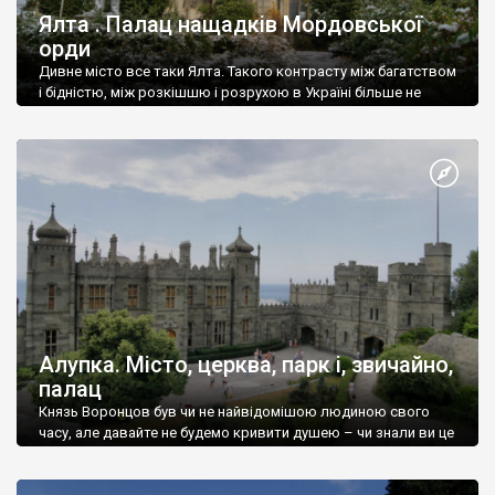
Ялта . Палац нащадків Мордовської
орди
Дивне місто все таки Ялта. Такого контрасту між багатством
і бідністю, між розкішшю і розрухою в Україні більше не
знайдеш.
Алупка. Місто, церква, парк і, звичайно,
палац
Князь Воронцов був чи не найвідомішою людиною свого
часу, але давайте не будемо кривити душею – чи знали ви це
прізвище до відвідин Алупки? Мабуть все таки ні.