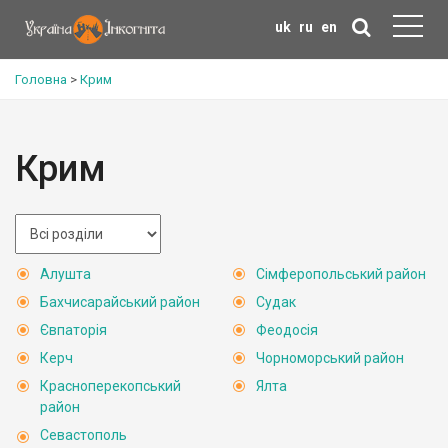
uk
ru
en
Головна
>
Крим
Крим
Алушта
Сімферопольський район
Бахчисарайський район
Судак
Євпаторія
Феодосія
Керч
Чорноморський район
Красноперекопський
Ялта
район
Севастополь