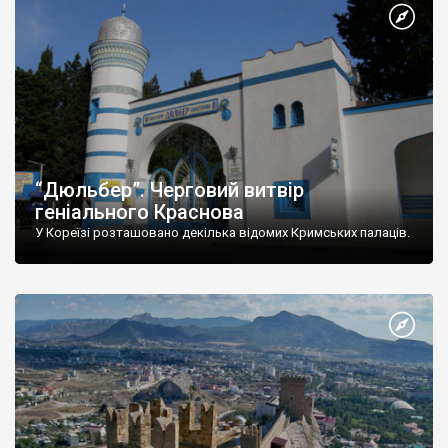
“Дюльбер”. Черговий витвір
геніального Краснова
У Кореїзі розташовано декілька відомих Кримських палаців.