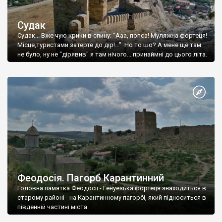
Судак
Судак... Вже чую крики в спину: "Ааа, попса! Муляжна фортеця!
Місце,туристами затерте до дір!..." Но то шо? А мене ще там
не було, ну не "дірявив" я там нічого... принаймні до цього літа.
Феодосія. Пагорб Карантинний
Головна памятка Феодосії - Генуезька фортеця знаходиться в
старому районі - на Карантинному пагорбі, який підноситься в
південній частині міста.