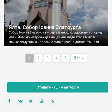
Ялта. Собор Іоанна Златоуста
Собор Іоанна Златоуста – одна із перших мурованих споруд
Ялти. Його 45-метрова дзвіниця і нині видніється в місті
майже звідусіль, а колись це була висотна домінанта Ялти.
1
2
3
4
5
Далі »
Станьте нашим автором