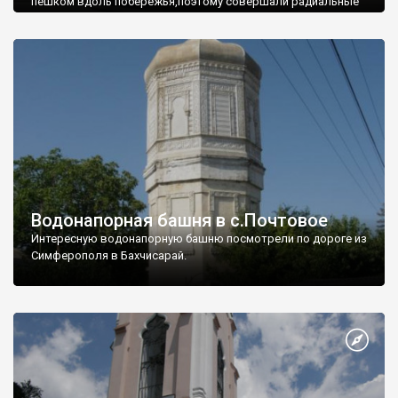
пешком вдоль побережья,поэтому совершали радиальные
вылазки из Оленевки.
Водонапорная башня в с.Почтовое
Интересную водонапорную башню посмотрели по дороге из
Симферополя в Бахчисарай.