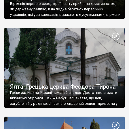
Вірменія першою серед країн світу прийняла християнство,
як державну релігію, й на подив багатьох пересічних
українців, які усіх кавказців вважають мусульманами, вірмени
є відданими вірянами Христа
Ялта. Грецька церква Феодора Тирона
Греки залишили Україні чималий спадок. Достатньо згадати
ніжинські огірочки – ви ж мабуть всі знаєте, що цей,
загублений у радянські часи, легендарний рецепт привезли у
Ніжин греки?