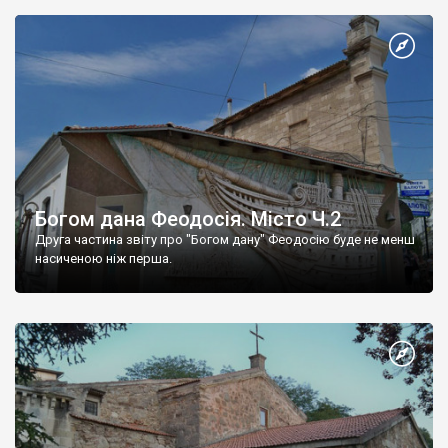
Богом дана Феодосія. Місто Ч.2
Друга частина звіту про "Богом дану" Феодосію буде не менш
насиченою ніж перша.