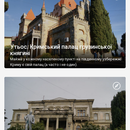
Утьос. Кримський палац грузинської
княгині
Майже у кожному населеному пункті на південному узбережжі
Криму є свій палац (а часто і не один).