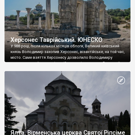
Херсонес Таврійський. ЮНЕСКО
У 988 році, після кількох місяців облоги, Великий київський
князь Володимир захопив Херсонес, візантійське, на той час,
місто. Саме взяття Херсонесу дозволило Володимиру
диктувати свої умови візантійському імператору Василю ІІ, та
одружитися з його дочкою Ганною. Цього ж року, в
Херсонесі Володимир-язичник, став Василем-християнином.
А потім було Хрещення Русі. На честь Херсонесу Таврійського
названо місто […]
Ялта. Вірменська церква Святої Ріпсіме