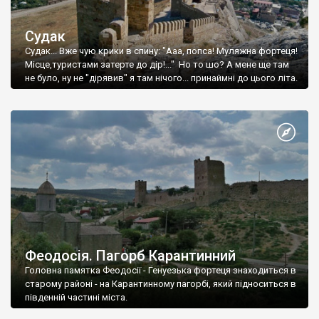
Судак
Судак... Вже чую крики в спину: "Ааа, попса! Муляжна фортеця!
Місце,туристами затерте до дір!..." Но то шо? А мене ще там
не було, ну не "дірявив" я там нічого... принаймні до цього літа.
Феодосія. Пагорб Карантинний
Головна памятка Феодосії - Генуезька фортеця знаходиться в
старому районі - на Карантинному пагорбі, який підноситься в
південній частині міста.