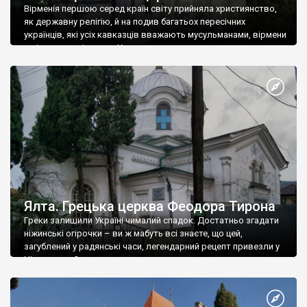
Вірменія першою серед країн світу прийняла християнство,
як державну релігію, й на подив багатьох пересічних
українців, які усіх кавказців вважають мусульманами, вірмени
є відданими вірянами Христа
Ялта. Грецька церква Феодора Тирона
Греки залишили Україні чималий спадок. Достатньо згадати
ніжинські огірочки – ви ж мабуть всі знаєте, що цей,
загублений у радянські часи, легендарний рецепт привезли у
Ніжин греки?