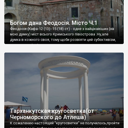
Богом дана Феодосія. Місто Ч.1
Феодосія (Кафа-12 (13) -15 (18) ст) - одне з найцікавіших (на
мою думку) міст всього Кримського півострова .Ну,але
думка в кожного своя, тому щоби розвіяти цей субєктивізм,
запрошую відвідати це
Тарханкутская кругосветка(от
Черноморского до Атлеша)
К сожалению настоящей "кругосветки" не получилось,пройти