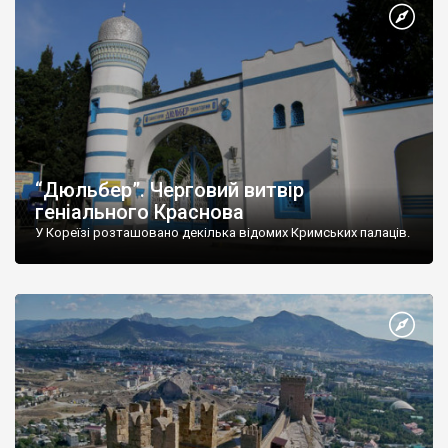
“Дюльбер”. Черговий витвір
геніального Краснова
У Кореїзі розташовано декілька відомих Кримських палаців.