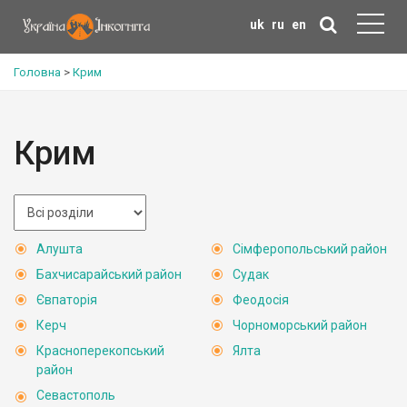
uk
ru
en
Головна
>
Крим
Крим
Алушта
Сімферопольський район
Бахчисарайський район
Судак
Євпаторія
Феодосія
Керч
Чорноморський район
Красноперекопський
Ялта
район
Севастополь