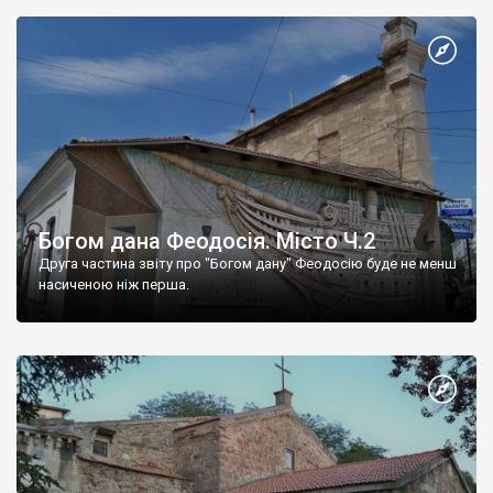
Богом дана Феодосія. Місто Ч.2
Друга частина звіту про "Богом дану" Феодосію буде не менш
насиченою ніж перша.