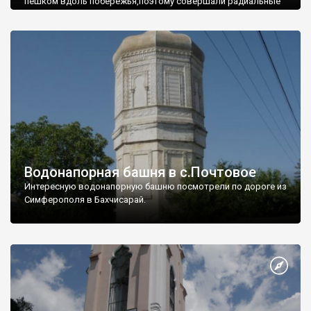
пешком вдоль побережья,поэтому совершали радиальные
вылазки из Оленевки.
Водонапорная башня в с.Почтовое
Интересную водонапорную башню посмотрели по дороге из
Симферополя в Бахчисарай.