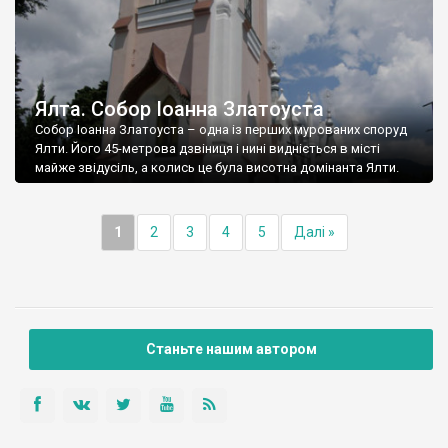
Ялта. Собор Іоанна Златоуста
Собор Іоанна Златоуста – одна із перших мурованих споруд
Ялти. Його 45-метрова дзвіниця і нині видніється в місті
майже звідусіль, а колись це була висотна домінанта Ялти.
1
2
3
4
5
Далі »
Станьте нашим автором