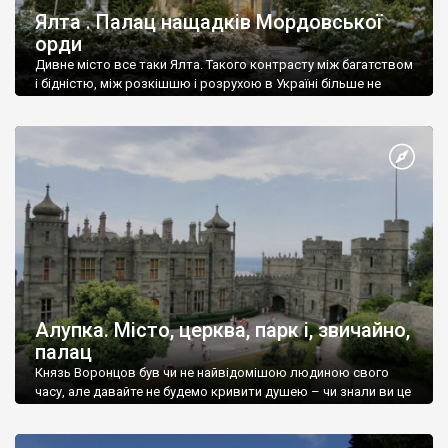
Ялта . Палац нащадків Мордовської
орди
Дивне місто все таки Ялта. Такого контрасту між багатством
і бідністю, між розкішшю і розрухою в Україні більше не
знайдеш.
Алупка. Місто, церква, парк і, звичайно,
палац
Князь Воронцов був чи не найвідомішою людиною свого
часу, але давайте не будемо кривити душею – чи знали ви це
прізвище до відвідин Алупки? Мабуть все таки ні.