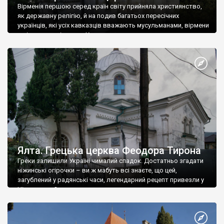
Вірменія першою серед країн світу прийняла християнство,
як державну релігію, й на подив багатьох пересічних
українців, які усіх кавказців вважають мусульманами, вірмени
є відданими вірянами Христа
Ялта. Грецька церква Феодора Тирона
Греки залишили Україні чималий спадок. Достатньо згадати
ніжинські огірочки – ви ж мабуть всі знаєте, що цей,
загублений у радянські часи, легендарний рецепт привезли у
Ніжин греки?