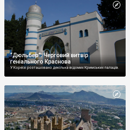
“Дюльбер”. Черговий витвір
геніального Краснова
У Кореїзі розташовано декілька відомих Кримських палаців.