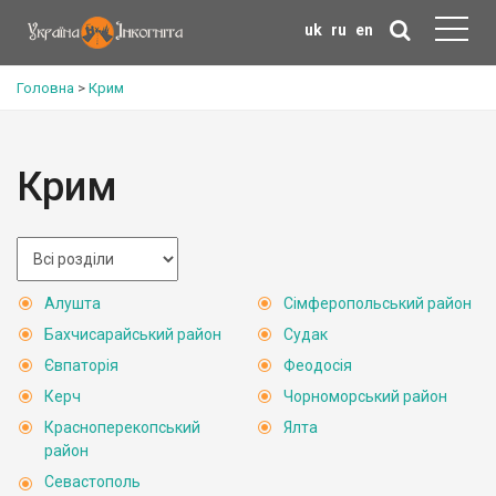
uk
ru
en
Головна
>
Крим
Крим
Алушта
Сімферопольський район
Бахчисарайський район
Судак
Євпаторія
Феодосія
Керч
Чорноморський район
Красноперекопський
Ялта
район
Севастополь