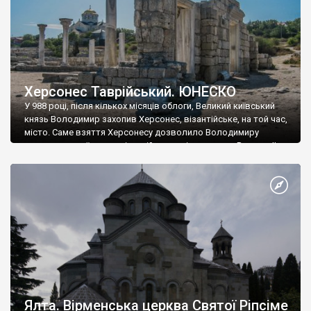
Херсонес Таврійський. ЮНЕСКО
У 988 році, після кількох місяців облоги, Великий київський
князь Володимир захопив Херсонес, візантійське, на той час,
місто. Саме взяття Херсонесу дозволило Володимиру
диктувати свої умови візантійському імператору Василю ІІ, та
одружитися з його дочкою Ганною. Цього ж року, в
Херсонесі Володимир-язичник, став Василем-християнином.
А потім було Хрещення Русі. На честь Херсонесу Таврійського
названо місто […]
Ялта. Вірменська церква Святої Ріпсіме