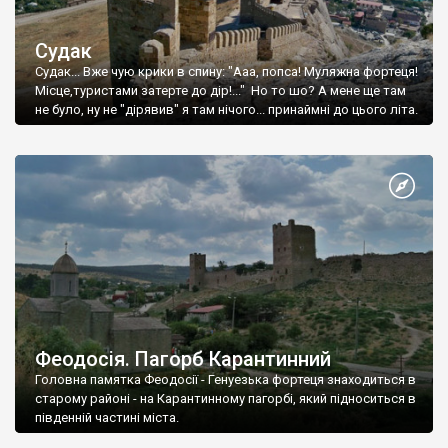
Судак
Судак... Вже чую крики в спину: "Ааа, попса! Муляжна фортеця!
Місце,туристами затерте до дір!..." Но то шо? А мене ще там
не було, ну не "дірявив" я там нічого... принаймні до цього літа.
Феодосія. Пагорб Карантинний
Головна памятка Феодосії - Генуезька фортеця знаходиться в
старому районі - на Карантинному пагорбі, який підноситься в
південній частині міста.