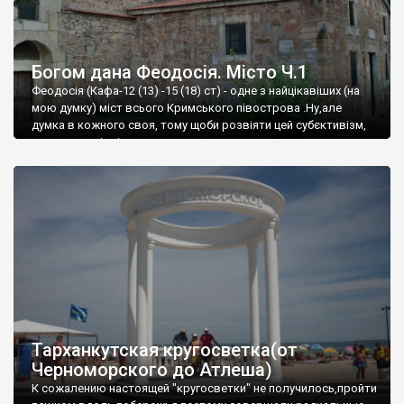
Богом дана Феодосія. Місто Ч.1
Феодосія (Кафа-12 (13) -15 (18) ст) - одне з найцікавіших (на
мою думку) міст всього Кримського півострова .Ну,але
думка в кожного своя, тому щоби розвіяти цей субєктивізм,
запрошую відвідати це
Тарханкутская кругосветка(от
Черноморского до Атлеша)
К сожалению настоящей "кругосветки" не получилось,пройти