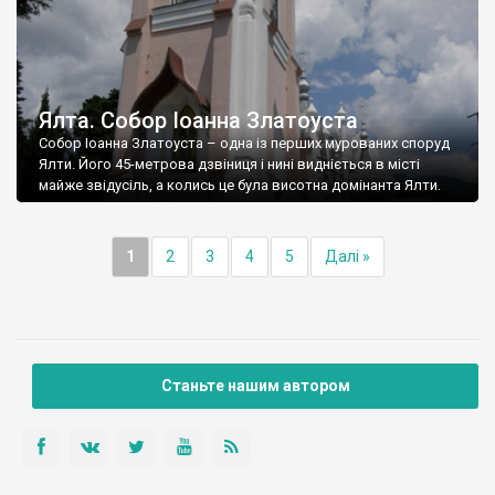
Ялта. Собор Іоанна Златоуста
Собор Іоанна Златоуста – одна із перших мурованих споруд
Ялти. Його 45-метрова дзвіниця і нині видніється в місті
майже звідусіль, а колись це була висотна домінанта Ялти.
1
2
3
4
5
Далі »
Станьте нашим автором