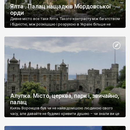
Ялта . Палац нащадків Мордовської
орди
Дивне місто все таки Ялта. Такого контрасту між багатством
і бідністю, між розкішшю і розрухою в Україні більше не
знайдеш.
Алупка. Місто, церква, парк і, звичайно,
палац
Князь Воронцов був чи не найвідомішою людиною свого
часу, але давайте не будемо кривити душею – чи знали ви це
прізвище до відвідин Алупки? Мабуть все таки ні.