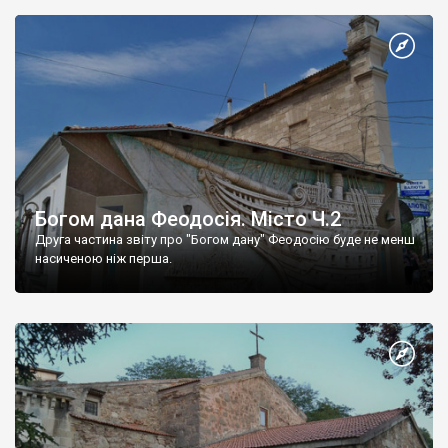
Богом дана Феодосія. Місто Ч.2
Друга частина звіту про "Богом дану" Феодосію буде не менш
насиченою ніж перша.