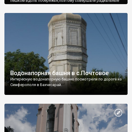
пешком вдоль побережья,поэтому совершали радиальные
вылазки из Оленевки.
Водонапорная башня в с.Почтовое
Интересную водонапорную башню посмотрели по дороге из
Симферополя в Бахчисарай.