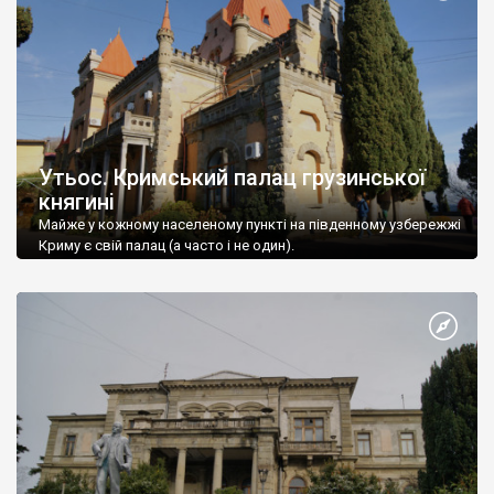
Утьос. Кримський палац грузинської
княгині
Майже у кожному населеному пункті на південному узбережжі
Криму є свій палац (а часто і не один).