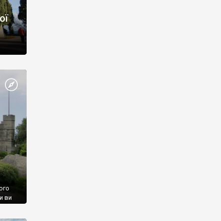
ої
ого
и ви