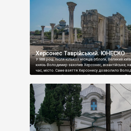
музею «Новгородський музей-заповідник» сотні арт
візантійської доби. Раритети викрадені з фондів об’
культурної спадщини ЮНЕСКО «Херсонеса Таврійсько
Офіційно – на виставку «Золото Візантії», але експер
влада в Україні вважають це лише […]
Херсонес Таврійський. ЮНЕСКО
У 988 році, після кількох місяців облоги, Великий киї
князь Володимир захопив Херсонес, візантійське, на
час, місто. Саме взяття Херсонесу дозволило Воло
диктувати свої умови візантійському імператору Вас
та одружитися з його дочкою Ганною. Цього ж року,
Херсонесі Володимир-язичник, став Василем-
християнином. А потім було Хрещення Русі. На честь
Херсонесу Таврійського названо місто […]