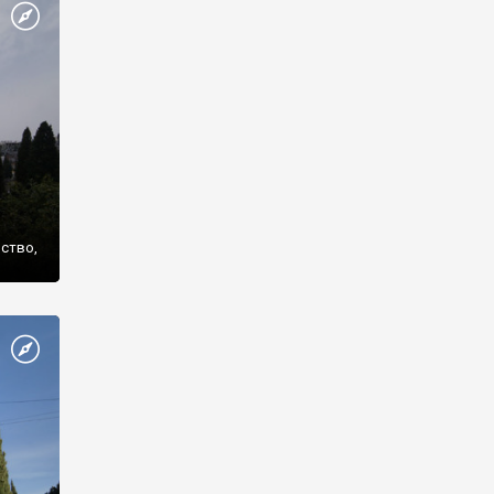
же
нство,