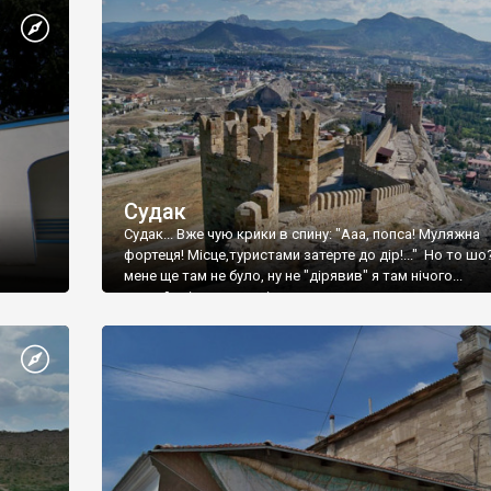
Судак
Судак... Вже чую крики в спину: "Ааа, попса! Муляжна
фортеця! Місце,туристами затерте до дір!..." Но то шо
мене ще там не було, ну не "дірявив" я там нічого...
принаймні до цього літа.