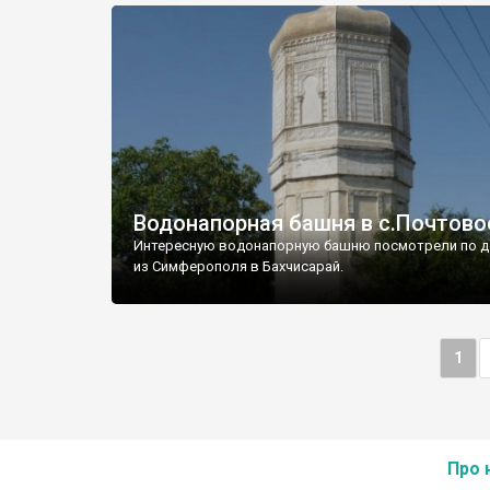
Водонапорная башня в с.Почтово
Интересную водонапорную башню посмотрели по д
из Симферополя в Бахчисарай.
1
Про 