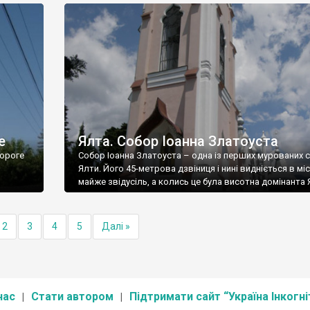
е
Ялта. Собор Іоанна Златоуста
ороге
Собор Іоанна Златоуста – одна із перших мурованих 
Ялти. Його 45-метрова дзвіниця і нині видніється в міс
майже звідусіль, а колись це була висотна домінанта 
2
3
4
5
Далі »
нас
Стати автором
Підтримати сайт “Україна Інкогні