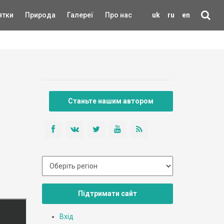
ятки
Природа
Галереї
Про нас
uk
ru
en
Станьте нашим автором
Підтримати сайт
Вхід