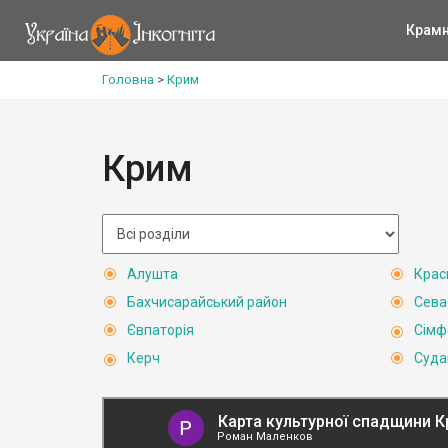
Крам
Головна
>
Крим
Крим
Алушта
Крас
Бахчисарайський район
Сева
Євпаторія
Сімф
Керч
Суда