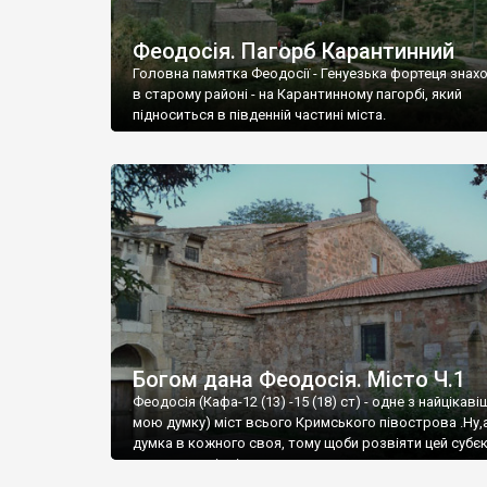
Феодосія. Пагорб Карантинний
Головна памятка Феодосії - Генуезька фортеця знах
в старому районі - на Карантинному пагорбі, який
підноситься в південній частині міста.
Богом дана Феодосія. Місто Ч.1
Феодосія (Кафа-12 (13) -15 (18) ст) - одне з найцікаві
мою думку) міст всього Кримського півострова .Ну,
думка в кожного своя, тому щоби розвіяти цей субєк
запрошую відвідати це