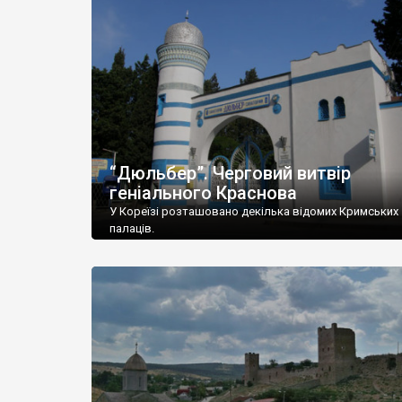
“Дюльбер”. Черговий витвір
геніального Краснова
У Кореїзі розташовано декілька відомих Кримських
палаців.