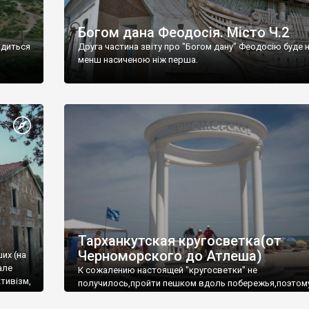
Богом дана Феодосія. Місто Ч.2
одиться
Друга частина звіту про "Богом дану" Феодосію буде 
менш насиченою ніж перша.
Тарханкутская кругосветка(от
Черноморского до Атлеша)
ших (на
але
К сожалению настоящей "кругосветки" не
тивізм,
получилось,пройти пешком вдоль побережья,поэтом
совершали радиальные вылазки из Оленевки.