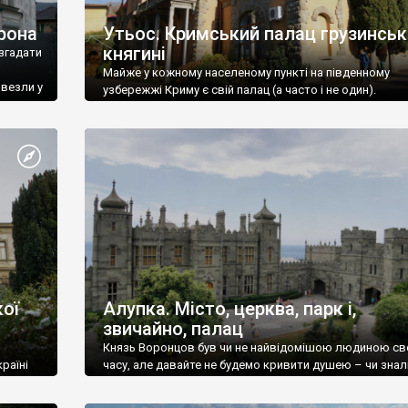
рона
Утьос. Кримський палац грузинськ
княгині
згадати
Майже у кожному населеному пункті на південному
ивезли у
узбережжі Криму є свій палац (а часто і не один).
ої
Алупка. Місто, церква, парк і,
звичайно, палац
Князь Воронцов був чи не найвідомішою людиною св
раїні
часу, але давайте не будемо кривити душею – чи знал
це прізвище до відвідин Алупки? Мабуть все таки ні.