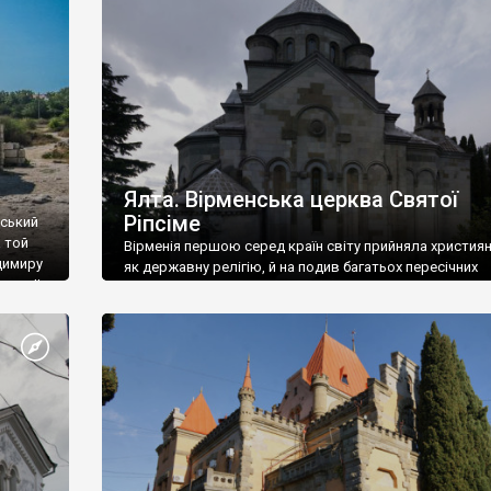
ефактів
називаються «повстяками» (postaki)…” “Вино. Крим
єкту
виробляє відмінне вино і його вдосталь: воно все ду
го».
легке біле і дуже […]
ти та
Ялта. Вірменська церква Святої
Ріпсіме
вський
 той
Вірменія першою серед країн світу прийняла христия
димиру
як державну релігію, й на подив багатьох пересічних
илю ІІ,
українців, які усіх кавказців вважають мусульманами,
 в
вірмени є відданими вірянами Христа