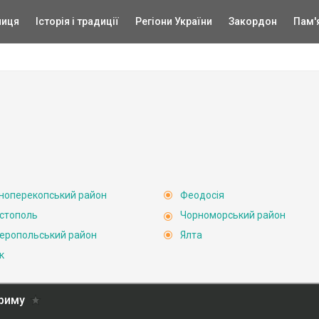
ниця
Історія і традиції
Регіони України
Закордон
Пам'
ноперекопський район
Феодосія
стополь
Чорноморський район
еропольський район
Ялта
к