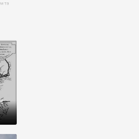
им та
ора і
є
го типу,
ей-
рний
ста:
 райони
від 2
I
і,
рукти,
 котрі