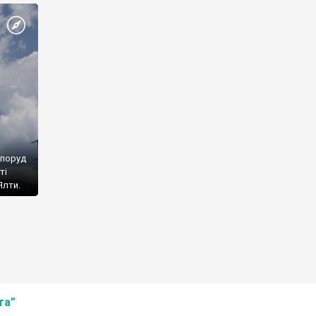
споруд
ті
Ялти.
та”