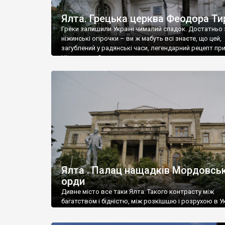
Ялта. Грецька церква Феодора Ти
Греки залишили Україні чималий спадок. Достатньо 
ніжинські огірочки – ви ж мабуть всі знаєте, що цей,
загублений у радянські часи, легендарний рецепт пр
Ніжин греки?
Ялта . Палац нащадків Мордовськ
орди
Дивне місто все таки Ялта. Такого контрасту між
багатством і бідністю, між розкішшю і розрухою в Ук
більше не знайдеш.