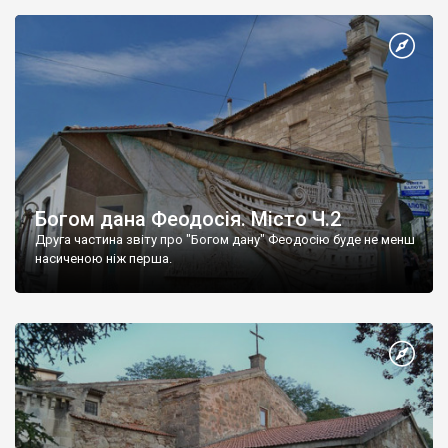
Богом дана Феодосія. Місто Ч.2
Друга частина звіту про "Богом дану" Феодосію буде не менш
насиченою ніж перша.