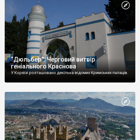
“Дюльбер”. Черговий витвір
геніального Краснова
У Кореїзі розташовано декілька відомих Кримських палаців.