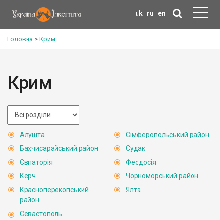
uk
ru
en
Головна
>
Крим
Крим
Алушта
Сімферопольський район
Бахчисарайський район
Судак
Євпаторія
Феодосія
Керч
Чорноморський район
Красноперекопський
Ялта
район
Севастополь