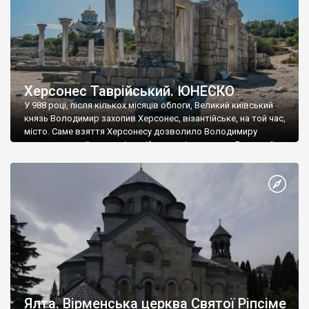
Херсонес Таврійський. ЮНЕСКО
У 988 році, після кількох місяців облоги, Великий київський
князь Володимир захопив Херсонес, візантійське, на той час,
місто. Саме взяття Херсонесу дозволило Володимиру
диктувати свої умови візантійському імператору Василю ІІ, та
одружитися з його дочкою Ганною. Цього ж року, в
Херсонесі Володимир-язичник, став Василем-християнином.
А потім було Хрещення Русі. На честь Херсонесу Таврійського
названо місто […]
Ялта. Вірменська церква Святої Ріпсіме