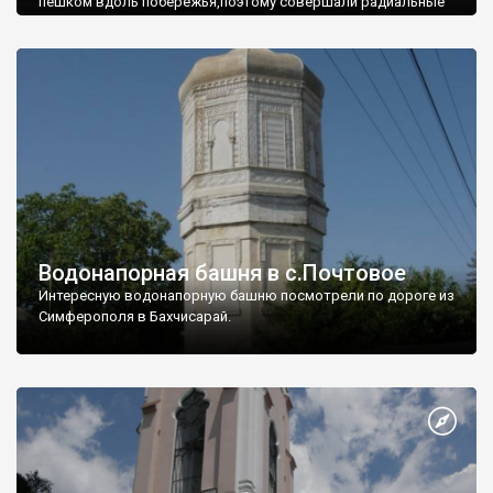
пешком вдоль побережья,поэтому совершали радиальные
вылазки из Оленевки.
Водонапорная башня в с.Почтовое
Интересную водонапорную башню посмотрели по дороге из
Симферополя в Бахчисарай.