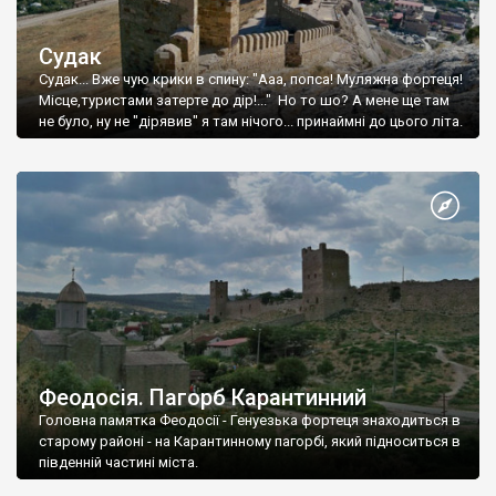
Судак
Судак... Вже чую крики в спину: "Ааа, попса! Муляжна фортеця!
Місце,туристами затерте до дір!..." Но то шо? А мене ще там
не було, ну не "дірявив" я там нічого... принаймні до цього літа.
Феодосія. Пагорб Карантинний
Головна памятка Феодосії - Генуезька фортеця знаходиться в
старому районі - на Карантинному пагорбі, який підноситься в
південній частині міста.