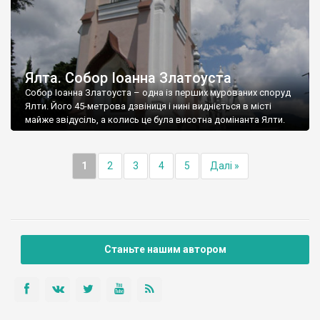
Ялта. Собор Іоанна Златоуста
Собор Іоанна Златоуста – одна із перших мурованих споруд
Ялти. Його 45-метрова дзвіниця і нині видніється в місті
майже звідусіль, а колись це була висотна домінанта Ялти.
1
2
3
4
5
Далі »
Станьте нашим автором