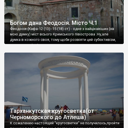
Богом дана Феодосія. Місто Ч.1
Феодосія (Кафа-12 (13) -15 (18) ст) - одне з найцікавіших (на
мою думку) міст всього Кримського півострова .Ну,але
думка в кожного своя, тому щоби розвіяти цей субєктивізм,
запрошую відвідати це
Тарханкутская кругосветка(от
Черноморского до Атлеша)
К сожалению настоящей "кругосветки" не получилось,пройти