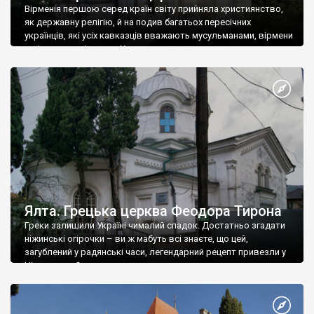
Вірменія першою серед країн світу прийняла християнство,
як державну релігію, й на подив багатьох пересічних
українців, які усіх кавказців вважають мусульманами, вірмени
є відданими вірянами Христа
Ялта. Грецька церква Феодора Тирона
Греки залишили Україні чималий спадок. Достатньо згадати
ніжинські огірочки – ви ж мабуть всі знаєте, що цей,
загублений у радянські часи, легендарний рецепт привезли у
Ніжин греки?