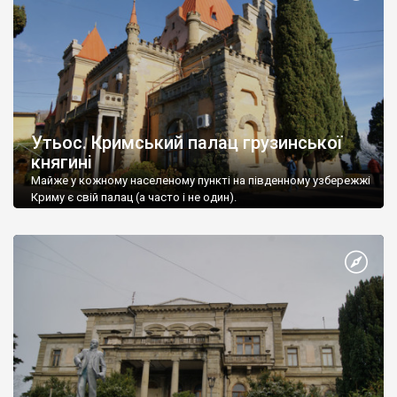
Утьос. Кримський палац грузинської
княгині
Майже у кожному населеному пункті на південному узбережжі
Криму є свій палац (а часто і не один).