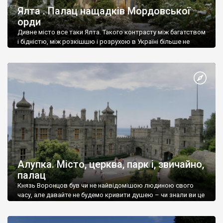
Ялта . Палац нащадків Мордовської
орди
Дивне місто все таки Ялта. Такого контрасту між багатством
і бідністю, між розкішшю і розрухою в Україні більше не
знайдеш.
Алупка. Місто, церква, парк і, звичайно,
палац
Князь Воронцов був чи не найвідомішою людиною свого
часу, але давайте не будемо кривити душею – чи знали ви це
прізвище до відвідин Алупки? Мабуть все таки ні.