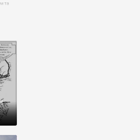
им та
ора і
є
го типу,
ей-
рний
ста:
 райони
від 2
I
і,
рукти,
 котрі