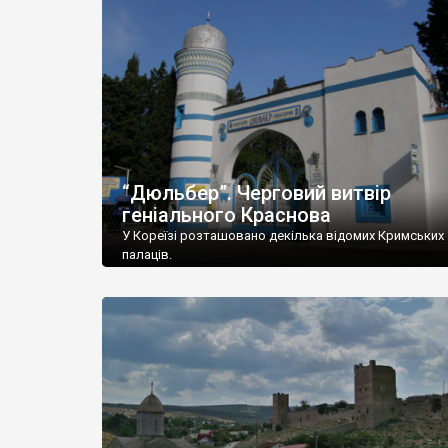
“Дюльбер”. Черговий витвір
геніального Краснова
У Кореїзі розташовано декілька відомих Кримських
палаців.