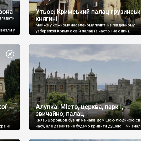
рона
Утьос. Кримський палац грузинськ
княгині
згадати
Майже у кожному населеному пункті на південному
ивезли у
узбережжі Криму є свій палац (а часто і не один).
ої
Алупка. Місто, церква, парк і,
звичайно, палац
Князь Воронцов був чи не найвідомішою людиною св
раїні
часу, але давайте не будемо кривити душею – чи знал
це прізвище до відвідин Алупки? Мабуть все таки ні.