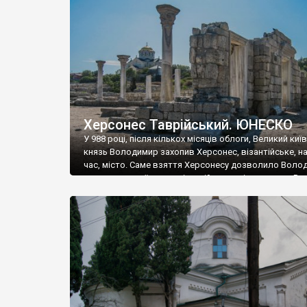
музею «Новгородський музей-заповідник» сотні арт
візантійської доби. Раритети викрадені з фондів об’
культурної спадщини ЮНЕСКО «Херсонеса Таврійсько
Офіційно – на виставку «Золото Візантії», але експер
влада в Україні вважають це лише […]
Херсонес Таврійський. ЮНЕСКО
У 988 році, після кількох місяців облоги, Великий киї
князь Володимир захопив Херсонес, візантійське, на
час, місто. Саме взяття Херсонесу дозволило Воло
диктувати свої умови візантійському імператору Вас
та одружитися з його дочкою Ганною. Цього ж року,
Херсонесі Володимир-язичник, став Василем-
християнином. А потім було Хрещення Русі. На честь
Херсонесу Таврійського названо місто […]