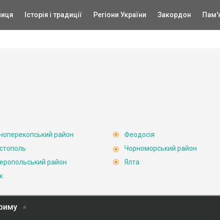
ниця
Історія і традиції
Регіони України
Закордон
Пам'
ноперекопський район
Феодосія
стополь
Чорноморський район
еропольський район
Ялта
к