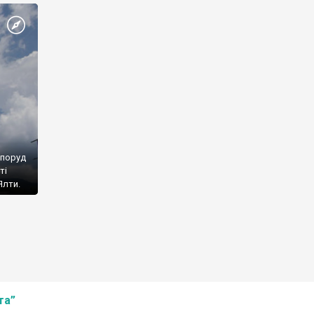
споруд
ті
Ялти.
та”