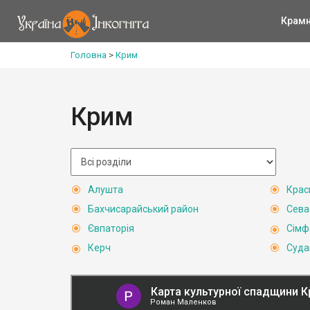
Крам
Головна
>
Крим
Крим
Алушта
Крас
Бахчисарайський район
Сева
Євпаторія
Сімф
Керч
Суда