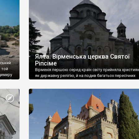
ефактів
називаються «повстяками» (postaki)…” “Вино. Крим
єкту
виробляє відмінне вино і його вдосталь: воно все ду
го».
легке біле і дуже […]
ти та
Ялта. Вірменська церква Святої
Ріпсіме
вський
 той
Вірменія першою серед країн світу прийняла христия
димиру
як державну релігію, й на подив багатьох пересічних
илю ІІ,
українців, які усіх кавказців вважають мусульманами,
 в
вірмени є відданими вірянами Христа