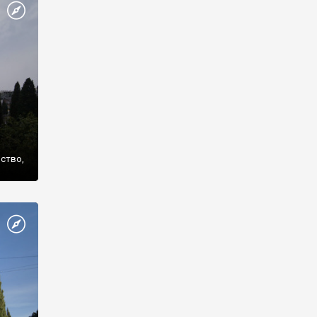
же
нство,