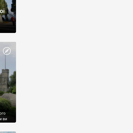
ої
ого
и ви