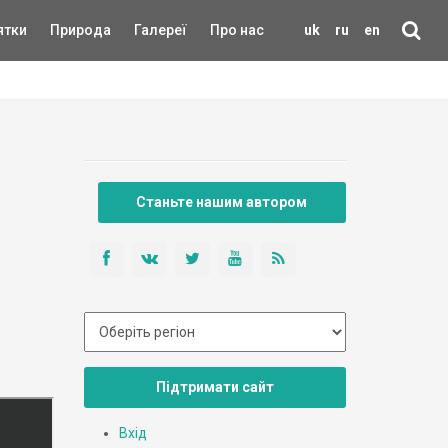
ятки
Природа
Галереї
Про нас
uk
ru
en
Станьте нашим автором
Підтримати сайт
Вхід