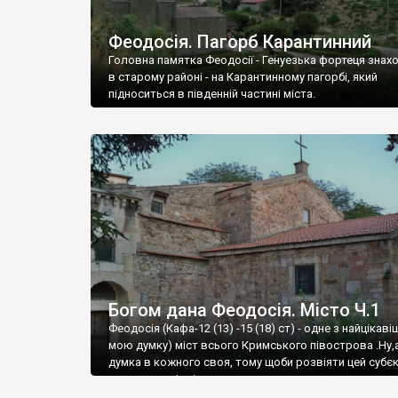
Феодосія. Пагорб Карантинний
Головна памятка Феодосії - Генуезька фортеця знах
в старому районі - на Карантинному пагорбі, який
підноситься в південній частині міста.
Богом дана Феодосія. Місто Ч.1
Феодосія (Кафа-12 (13) -15 (18) ст) - одне з найцікаві
мою думку) міст всього Кримського півострова .Ну,
думка в кожного своя, тому щоби розвіяти цей субєк
запрошую відвідати це