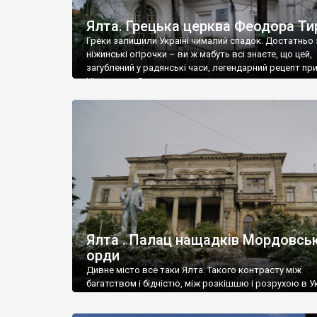
Ялта. Грецька церква Феодора Ти
Греки залишили Україні чималий спадок. Достатньо 
ніжинські огірочки – ви ж мабуть всі знаєте, що цей,
загублений у радянські часи, легендарний рецепт пр
Ніжин греки?
Ялта . Палац нащадків Мордовськ
орди
Дивне місто все таки Ялта. Такого контрасту між
багатством і бідністю, між розкішшю і розрухою в Ук
більше не знайдеш.