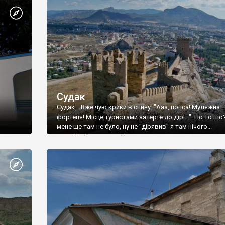
Судак
Судак... Вже чую крики в спину: "Ааа, попса! Муляжна
фортеця! Місце,туристами затерте до дір!..." Но то шо
мене ще там не було, ну не "дірявив" я там нічого...
принаймні до цього літа.