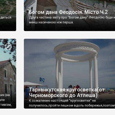
Богом дана Феодосія. Місто Ч.2
одиться
Друга частина звіту про "Богом дану" Феодосію буде 
менш насиченою ніж перша.
Тарханкутская кругосветка(от
Черноморского до Атлеша)
ших (на
але
К сожалению настоящей "кругосветки" не
тивізм,
получилось,пройти пешком вдоль побережья,поэтом
совершали радиальные вылазки из Оленевки.