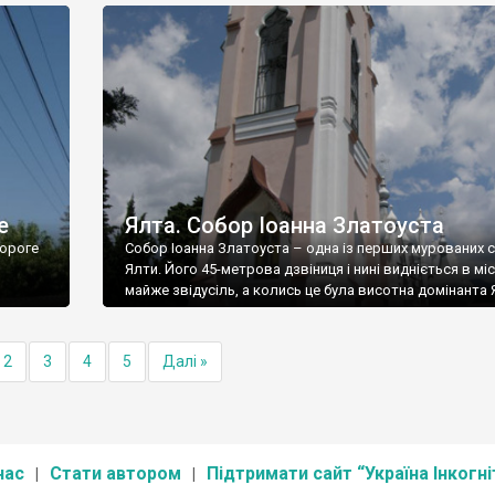
е
Ялта. Собор Іоанна Златоуста
ороге
Собор Іоанна Златоуста – одна із перших мурованих 
Ялти. Його 45-метрова дзвіниця і нині видніється в міс
майже звідусіль, а колись це була висотна домінанта 
2
3
4
5
Далі »
нас
Стати автором
Підтримати сайт “Україна Інкогні