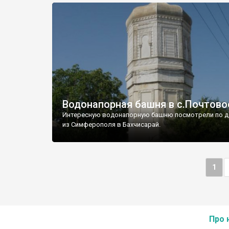
Водонапорная башня в с.Почтово
Интересную водонапорную башню посмотрели по д
из Симферополя в Бахчисарай.
1
Про 