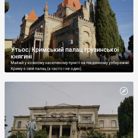
Утьос. Кримський палац грузинської
княгині
Майже у кожному населеному пункті на південному узбережжі
Криму є свій палац (а часто і не один).