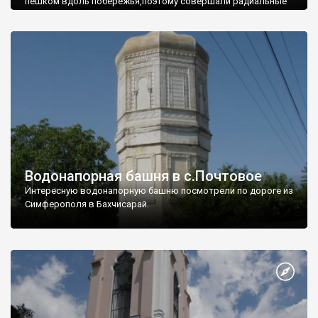
пешком вдоль побережья,поэтому совершали радиальные
вылазки из Оленевки.
Водонапорная башня в с.Почтовое
Интересную водонапорную башню посмотрели по дороге из
Симферополя в Бахчисарай.