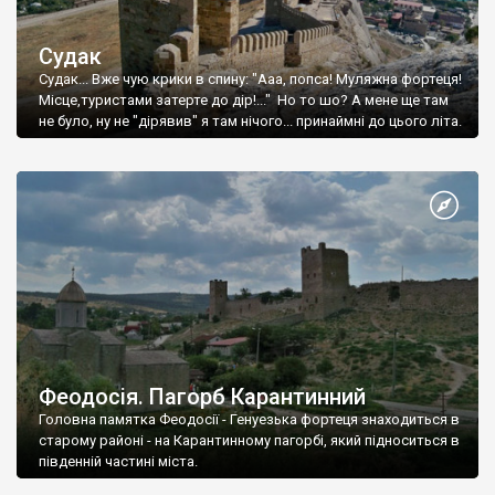
Судак
Судак... Вже чую крики в спину: "Ааа, попса! Муляжна фортеця!
Місце,туристами затерте до дір!..." Но то шо? А мене ще там
не було, ну не "дірявив" я там нічого... принаймні до цього літа.
Феодосія. Пагорб Карантинний
Головна памятка Феодосії - Генуезька фортеця знаходиться в
старому районі - на Карантинному пагорбі, який підноситься в
південній частині міста.