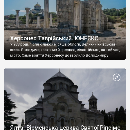
Херсонес Таврійський. ЮНЕСКО
У 988 році, після кількох місяців облоги, Великий київський
князь Володимир захопив Херсонес, візантійське, на той час,
місто. Саме взяття Херсонесу дозволило Володимиру
диктувати свої умови візантійському імператору Василю ІІ, та
одружитися з його дочкою Ганною. Цього ж року, в
Херсонесі Володимир-язичник, став Василем-християнином.
А потім було Хрещення Русі. На честь Херсонесу Таврійського
названо місто […]
Ялта. Вірменська церква Святої Ріпсіме