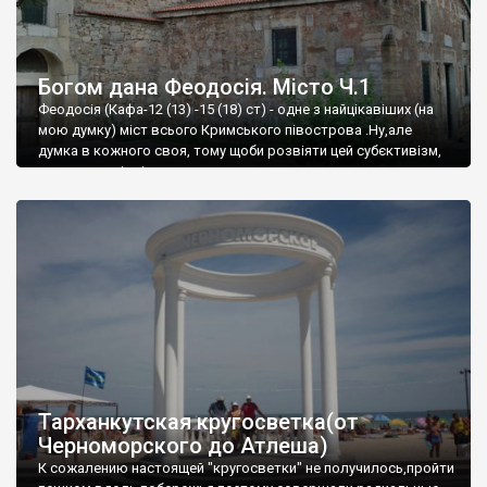
Богом дана Феодосія. Місто Ч.1
Феодосія (Кафа-12 (13) -15 (18) ст) - одне з найцікавіших (на
мою думку) міст всього Кримського півострова .Ну,але
думка в кожного своя, тому щоби розвіяти цей субєктивізм,
запрошую відвідати це
Тарханкутская кругосветка(от
Черноморского до Атлеша)
К сожалению настоящей "кругосветки" не получилось,пройти