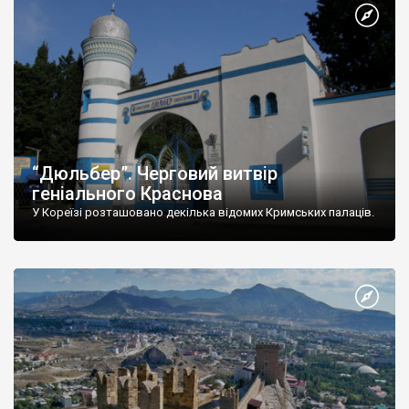
“Дюльбер”. Черговий витвір
геніального Краснова
У Кореїзі розташовано декілька відомих Кримських палаців.