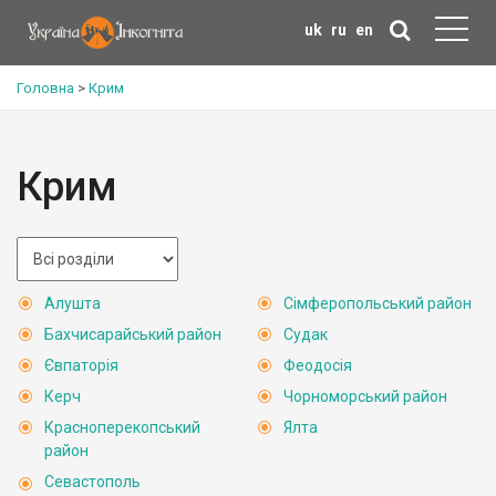
uk
ru
en
Головна
>
Крим
Крим
Алушта
Сімферопольський район
Бахчисарайський район
Судак
Євпаторія
Феодосія
Керч
Чорноморський район
Красноперекопський
Ялта
район
Севастополь