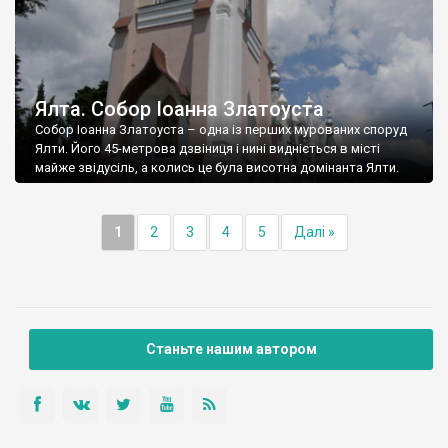
Ялта. Собор Іоанна Златоуста
Собор Іоанна Златоуста – одна із перших мурованих споруд
Ялти. Його 45-метрова дзвіниця і нині видніється в місті
майже звідусіль, а колись це була висотна домінанта Ялти.
1
2
3
4
5
Далі »
Станьте нашим автором