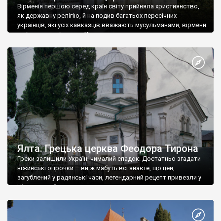
Вірменія першою серед країн світу прийняла християнство,
як державну релігію, й на подив багатьох пересічних
українців, які усіх кавказців вважають мусульманами, вірмени
є відданими вірянами Христа
Ялта. Грецька церква Феодора Тирона
Греки залишили Україні чималий спадок. Достатньо згадати
ніжинські огірочки – ви ж мабуть всі знаєте, що цей,
загублений у радянські часи, легендарний рецепт привезли у
Ніжин греки?