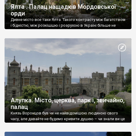
Ялта . Палац нащадків Мордовської
орди
Дивне місто все таки Ялта. Такого контрасту між багатством
і бідністю, між розкішшю і розрухою в Україні більше не
знайдеш.
Алупка. Місто, церква, парк і, звичайно,
палац
Князь Воронцов був чи не найвідомішою людиною свого
часу, але давайте не будемо кривити душею – чи знали ви це
прізвище до відвідин Алупки? Мабуть все таки ні.