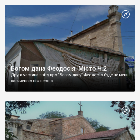
Богом дана Феодосія. Місто Ч.2
Друга частина звіту про "Богом дану" Феодосію буде не менш
насиченою ніж перша.