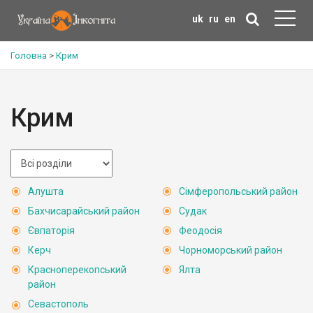
uk
ru
en
Головна
>
Крим
Крим
Алушта
Сімферопольський район
Бахчисарайський район
Судак
Євпаторія
Феодосія
Керч
Чорноморський район
Красноперекопський
Ялта
район
Севастополь