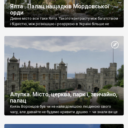
Ялта . Палац нащадків Мордовської
орди
Дивне місто все таки Ялта. Такого контрасту між багатством
і бідністю, між розкішшю і розрухою в Україні більше не
знайдеш.
Алупка. Місто, церква, парк і, звичайно,
палац
Князь Воронцов був чи не найвідомішою людиною свого
часу, але давайте не будемо кривити душею – чи знали ви це
прізвище до відвідин Алупки? Мабуть все таки ні.