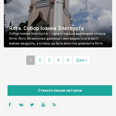
Ялта. Собор Іоанна Златоуста
Собор Іоанна Златоуста – одна із перших мурованих споруд
Ялти. Його 45-метрова дзвіниця і нині видніється в місті
майже звідусіль, а колись це була висотна домінанта Ялти.
1
2
3
4
5
Далі »
Станьте нашим автором