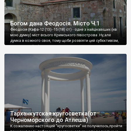
Богом дана Феодосія. Місто Ч.1
Феодосія (Кафа-12 (13) -15 (18) ст) - одне з найцікавіших (на
мою думку) міст всього Кримського півострова .Ну,але
думка в кожного своя, тому щоби розвіяти цей субєктивізм,
запрошую відвідати це
Тарханкутская кругосветка(от
Черноморского до Атлеша)
К сожалению настоящей "кругосветки" не получилось,пройти