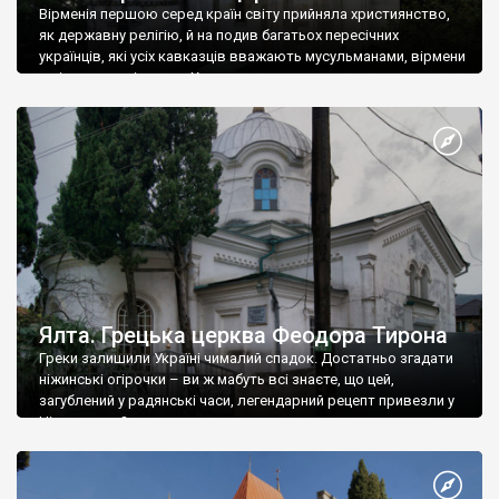
Вірменія першою серед країн світу прийняла християнство,
як державну релігію, й на подив багатьох пересічних
українців, які усіх кавказців вважають мусульманами, вірмени
є відданими вірянами Христа
Ялта. Грецька церква Феодора Тирона
Греки залишили Україні чималий спадок. Достатньо згадати
ніжинські огірочки – ви ж мабуть всі знаєте, що цей,
загублений у радянські часи, легендарний рецепт привезли у
Ніжин греки?