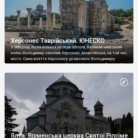
Херсонес Таврійський. ЮНЕСКО
У 988 році, після кількох місяців облоги, Великий київський
князь Володимир захопив Херсонес, візантійське, на той час,
місто. Саме взяття Херсонесу дозволило Володимиру
диктувати свої умови візантійському імператору Василю ІІ, та
одружитися з його дочкою Ганною. Цього ж року, в
Херсонесі Володимир-язичник, став Василем-християнином.
А потім було Хрещення Русі. На честь Херсонесу Таврійського
названо місто […]
Ялта. Вірменська церква Святої Ріпсіме