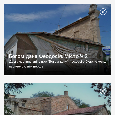
Богом дана Феодосія. Місто Ч.2
Друга частина звіту про "Богом дану" Феодосію буде не менш
насиченою ніж перша.