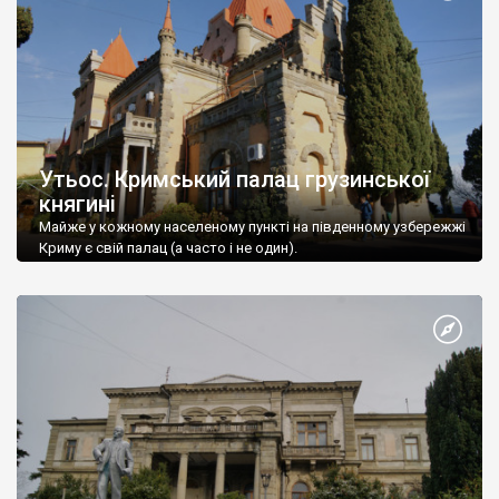
Утьос. Кримський палац грузинської
княгині
Майже у кожному населеному пункті на південному узбережжі
Криму є свій палац (а часто і не один).