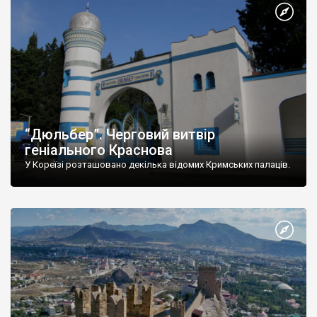
“Дюльбер”. Черговий витвір
геніального Краснова
У Кореїзі розташовано декілька відомих Кримських палаців.