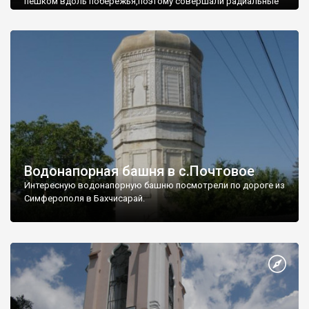
пешком вдоль побережья,поэтому совершали радиальные
вылазки из Оленевки.
Водонапорная башня в с.Почтовое
Интересную водонапорную башню посмотрели по дороге из
Симферополя в Бахчисарай.