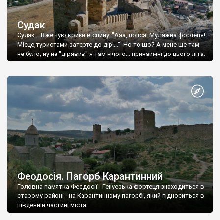
Судак
Судак... Вже чую крики в спину: "Ааа, попса! Муляжна фортеця!
Місце,туристами затерте до дір!..." Но то шо? А мене ще там
не було, ну не "дірявив" я там нічого... принаймні до цього літа.
Феодосія. Пагорб Карантинний
Головна памятка Феодосії - Генуезька фортеця знаходиться в
старому районі - на Карантинному пагорбі, який підноситься в
південній частині міста.