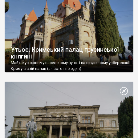
Утьос. Кримський палац грузинської
княгині
Майже у кожному населеному пункті на південному узбережжі
Криму є свій палац (а часто і не один).