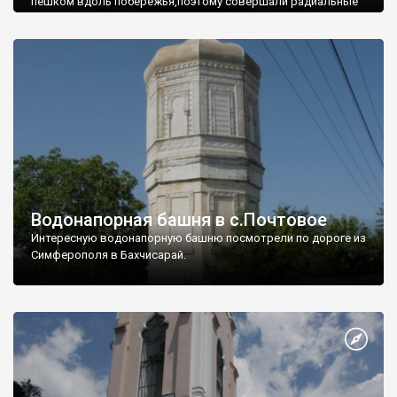
пешком вдоль побережья,поэтому совершали радиальные
вылазки из Оленевки.
Водонапорная башня в с.Почтовое
Интересную водонапорную башню посмотрели по дороге из
Симферополя в Бахчисарай.