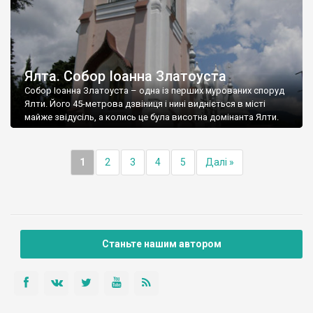
Ялта. Собор Іоанна Златоуста
Собор Іоанна Златоуста – одна із перших мурованих споруд
Ялти. Його 45-метрова дзвіниця і нині видніється в місті
майже звідусіль, а колись це була висотна домінанта Ялти.
1
2
3
4
5
Далі »
Станьте нашим автором