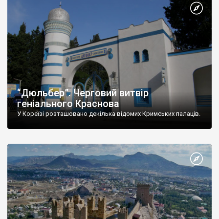
“Дюльбер”. Черговий витвір
геніального Краснова
У Кореїзі розташовано декілька відомих Кримських палаців.