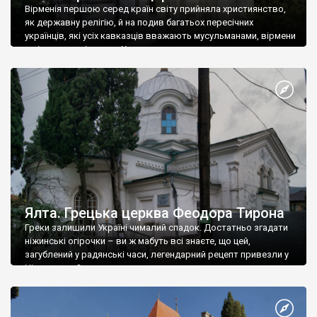
Вірменія першою серед країн світу прийняла християнство,
як державну релігію, й на подив багатьох пересічних
українців, які усіх кавказців вважають мусульманами, вірмени
є відданими вірянами Христа
Ялта. Грецька церква Феодора Тирона
Греки залишили Україні чималий спадок. Достатньо згадати
ніжинські огірочки – ви ж мабуть всі знаєте, що цей,
загублений у радянські часи, легендарний рецепт привезли у
Ніжин греки?