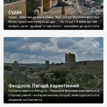
Судак
Судак... Вже чую крики в спину: "Ааа, попса! Муляжна фортеця!
Місце,туристами затерте до дір!..." Но то шо? А мене ще там
не було, ну не "дірявив" я там нічого... принаймні до цього літа.
Феодосія. Пагорб Карантинний
Головна памятка Феодосії - Генуезька фортеця знаходиться в
старому районі - на Карантинному пагорбі, який підноситься в
південній частині міста.