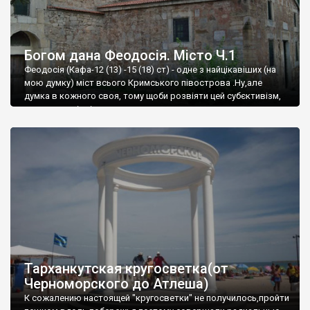
Богом дана Феодосія. Місто Ч.1
Феодосія (Кафа-12 (13) -15 (18) ст) - одне з найцікавіших (на
мою думку) міст всього Кримського півострова .Ну,але
думка в кожного своя, тому щоби розвіяти цей субєктивізм,
запрошую відвідати це
Тарханкутская кругосветка(от
Черноморского до Атлеша)
К сожалению настоящей "кругосветки" не получилось,пройти