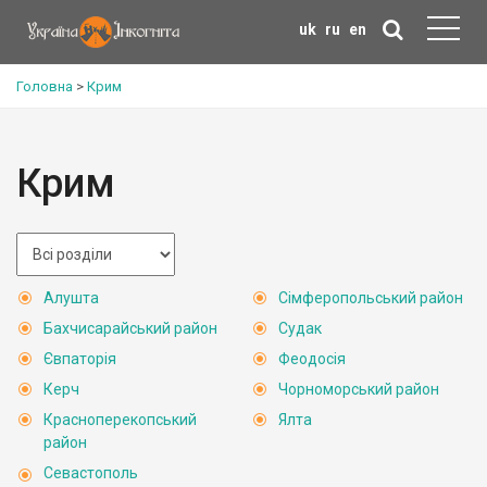
uk
ru
en
Головна
>
Крим
Крим
Алушта
Сімферопольський район
Бахчисарайський район
Судак
Євпаторія
Феодосія
Керч
Чорноморський район
Красноперекопський
Ялта
район
Севастополь