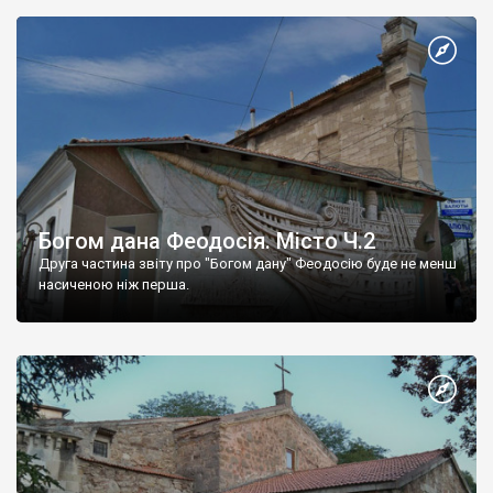
Богом дана Феодосія. Місто Ч.2
Друга частина звіту про "Богом дану" Феодосію буде не менш
насиченою ніж перша.