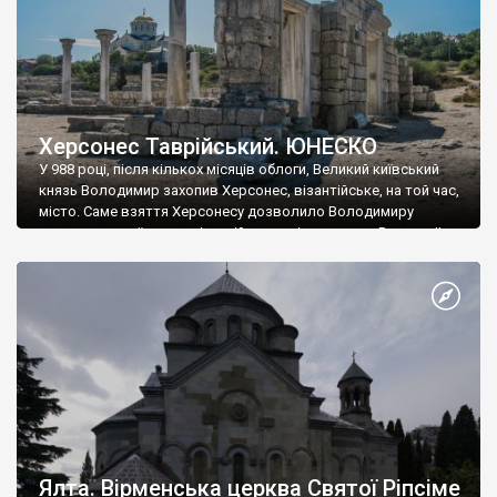
Херсонес Таврійський. ЮНЕСКО
У 988 році, після кількох місяців облоги, Великий київський
князь Володимир захопив Херсонес, візантійське, на той час,
місто. Саме взяття Херсонесу дозволило Володимиру
диктувати свої умови візантійському імператору Василю ІІ, та
одружитися з його дочкою Ганною. Цього ж року, в
Херсонесі Володимир-язичник, став Василем-християнином.
А потім було Хрещення Русі. На честь Херсонесу Таврійського
названо місто […]
Ялта. Вірменська церква Святої Ріпсіме