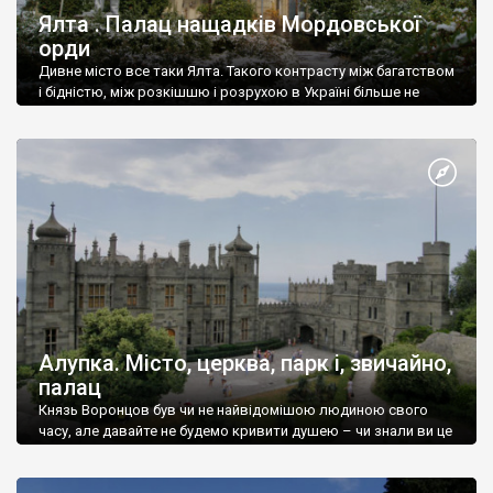
Ялта . Палац нащадків Мордовської
орди
Дивне місто все таки Ялта. Такого контрасту між багатством
і бідністю, між розкішшю і розрухою в Україні більше не
знайдеш.
Алупка. Місто, церква, парк і, звичайно,
палац
Князь Воронцов був чи не найвідомішою людиною свого
часу, але давайте не будемо кривити душею – чи знали ви це
прізвище до відвідин Алупки? Мабуть все таки ні.