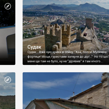
Судак
Судак... Вже чую крики в спину: "Ааа, попса! Муляжна
фортеця! Місце,туристами затерте до дір!..." Но то шо
мене ще там не було, ну не "дірявив" я там нічого...
принаймні до цього літа.