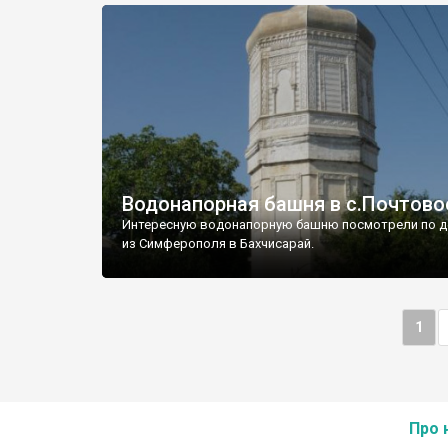
Водонапорная башня в с.Почтово
Интересную водонапорную башню посмотрели по д
из Симферополя в Бахчисарай.
1
Про 