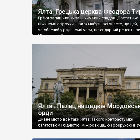
Ялта. Грецька церква Феодора Ти
Греки залишили Україні чималий спадок. Достатньо 
ніжинські огірочки – ви ж мабуть всі знаєте, що цей,
загублений у радянські часи, легендарний рецепт пр
Ніжин греки?
Ялта . Палац нащадків Мордовськ
орди
Дивне місто все таки Ялта. Такого контрасту між
багатством і бідністю, між розкішшю і розрухою в Ук
більше не знайдеш.