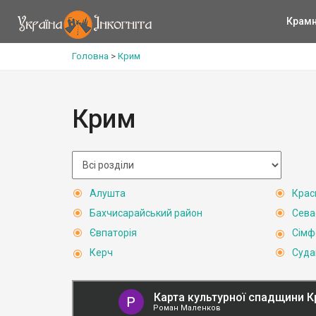
Крам
Головна
>
Крим
Крим
Алушта
Крас
Бахчисарайський район
Сева
Євпаторія
Сімф
Керч
Суда