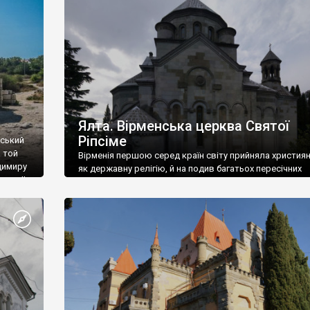
ефактів
називаються «повстяками» (postaki)…” “Вино. Крим
єкту
виробляє відмінне вино і його вдосталь: воно все ду
го».
легке біле і дуже […]
ти та
Ялта. Вірменська церква Святої
Ріпсіме
вський
 той
Вірменія першою серед країн світу прийняла христия
димиру
як державну релігію, й на подив багатьох пересічних
илю ІІ,
українців, які усіх кавказців вважають мусульманами,
 в
вірмени є відданими вірянами Христа