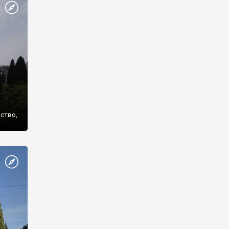
же
нство,