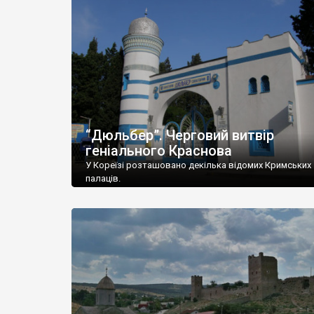
“Дюльбер”. Черговий витвір
геніального Краснова
У Кореїзі розташовано декілька відомих Кримських
палаців.