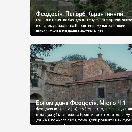
Феодосія. Пагорб Карантинний
Головна памятка Феодосії - Генуезька фортеця знах
в старому районі - на Карантинному пагорбі, який
підноситься в південній частині міста.
Богом дана Феодосія. Місто Ч.1
Феодосія (Кафа-12 (13) -15 (18) ст) - одне з найцікаві
мою думку) міст всього Кримського півострова .Ну,
думка в кожного своя, тому щоби розвіяти цей субєк
запрошую відвідати це