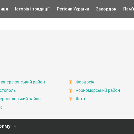
ниця
Історія і традиції
Регіони України
Закордон
Пам'
ноперекопський район
Феодосія
стополь
Чорноморський район
еропольський район
Ялта
к