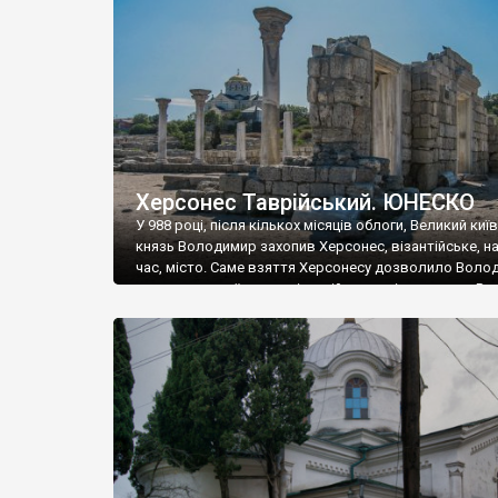
музею «Новгородський музей-заповідник» сотні арт
візантійської доби. Раритети викрадені з фондів об’
культурної спадщини ЮНЕСКО «Херсонеса Таврійсько
Офіційно – на виставку «Золото Візантії», але експер
влада в Україні вважають це лише […]
Херсонес Таврійський. ЮНЕСКО
У 988 році, після кількох місяців облоги, Великий киї
князь Володимир захопив Херсонес, візантійське, на
час, місто. Саме взяття Херсонесу дозволило Воло
диктувати свої умови візантійському імператору Вас
та одружитися з його дочкою Ганною. Цього ж року,
Херсонесі Володимир-язичник, став Василем-
християнином. А потім було Хрещення Русі. На честь
Херсонесу Таврійського названо місто […]