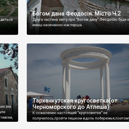
Богом дана Феодосія. Місто Ч.2
одиться
Друга частина звіту про "Богом дану" Феодосію буде 
менш насиченою ніж перша.
Тарханкутская кругосветка(от
Черноморского до Атлеша)
ших (на
але
К сожалению настоящей "кругосветки" не
тивізм,
получилось,пройти пешком вдоль побережья,поэтом
совершали радиальные вылазки из Оленевки.