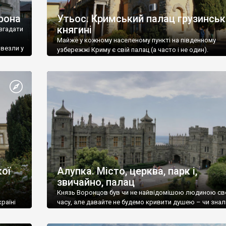
рона
Утьос. Кримський палац грузинськ
княгині
згадати
Майже у кожному населеному пункті на південному
ивезли у
узбережжі Криму є свій палац (а часто і не один).
ої
Алупка. Місто, церква, парк і,
звичайно, палац
Князь Воронцов був чи не найвідомішою людиною св
раїні
часу, але давайте не будемо кривити душею – чи знал
це прізвище до відвідин Алупки? Мабуть все таки ні.