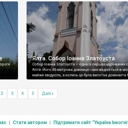
е
Ялта. Собор Іоанна Златоуста
ороге
Собор Іоанна Златоуста – одна із перших мурованих 
Ялти. Його 45-метрова дзвіниця і нині видніється в міс
майже звідусіль, а колись це була висотна домінанта 
2
3
4
5
Далі »
нас
Стати автором
Підтримати сайт “Україна Інкогні