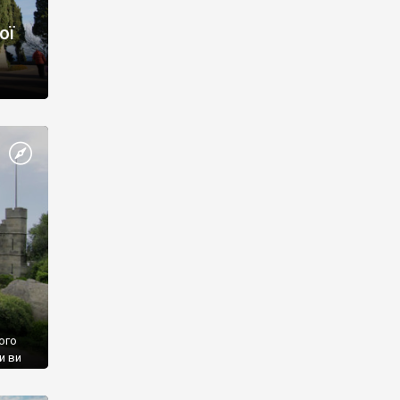
ої
ого
и ви