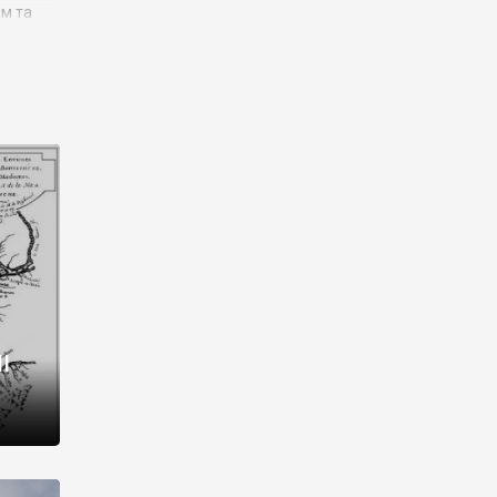
им та
ора і
є
го типу,
ей-
рний
ста:
 райони
від 2
I
і,
рукти,
 котрі