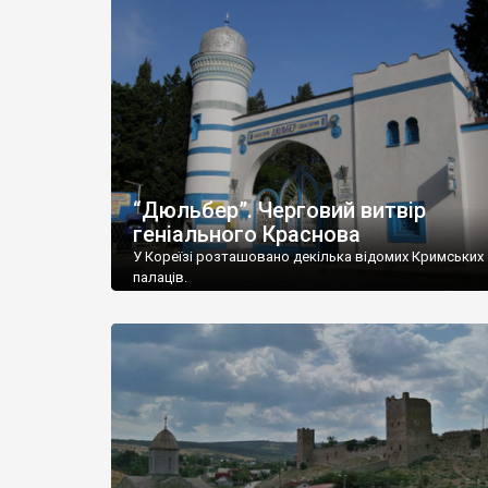
“Дюльбер”. Черговий витвір
геніального Краснова
У Кореїзі розташовано декілька відомих Кримських
палаців.