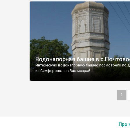
Водонапорная башня в с.Почтово
Интересную водонапорную башню посмотрели по д
из Симферополя в Бахчисарай.
1
Про 