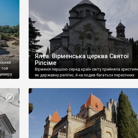
ефактів
називаються «повстяками» (postaki)…” “Вино. Крим
єкту
виробляє відмінне вино і його вдосталь: воно все ду
го».
легке біле і дуже […]
ти та
Ялта. Вірменська церква Святої
Ріпсіме
вський
 той
Вірменія першою серед країн світу прийняла христия
димиру
як державну релігію, й на подив багатьох пересічних
илю ІІ,
українців, які усіх кавказців вважають мусульманами,
 в
вірмени є відданими вірянами Христа