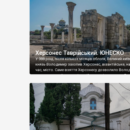
музею «Новгородський музей-заповідник» сотні арт
візантійської доби. Раритети викрадені з фондів об’
культурної спадщини ЮНЕСКО «Херсонеса Таврійсько
Офіційно – на виставку «Золото Візантії», але експер
влада в Україні вважають це лише […]
Херсонес Таврійський. ЮНЕСКО
У 988 році, після кількох місяців облоги, Великий киї
князь Володимир захопив Херсонес, візантійське, на
час, місто. Саме взяття Херсонесу дозволило Воло
диктувати свої умови візантійському імператору Вас
та одружитися з його дочкою Ганною. Цього ж року,
Херсонесі Володимир-язичник, став Василем-
християнином. А потім було Хрещення Русі. На честь
Херсонесу Таврійського названо місто […]