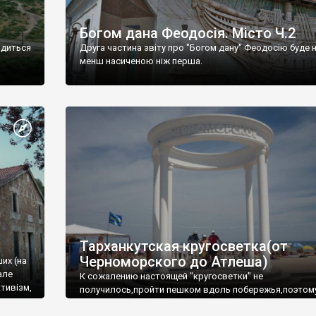
Богом дана Феодосія. Місто Ч.2
одиться
Друга частина звіту про "Богом дану" Феодосію буде 
менш насиченою ніж перша.
Тарханкутская кругосветка(от
Черноморского до Атлеша)
ших (на
але
К сожалению настоящей "кругосветки" не
тивізм,
получилось,пройти пешком вдоль побережья,поэтом
совершали радиальные вылазки из Оленевки.