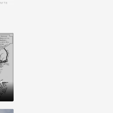
им та
ора і
є
го типу,
ей-
рний
ста:
 райони
від 2
I
і,
рукти,
 котрі