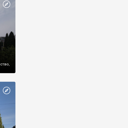
же
нство,