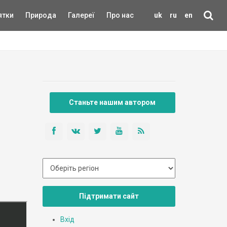
ятки
Природа
Галереї
Про нас
uk
ru
en
Станьте нашим автором
Підтримати сайт
Вхід