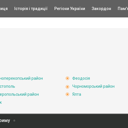
ниця
Історія і традиції
Регіони України
Закордон
Пам'
ноперекопський район
Феодосія
стополь
Чорноморський район
еропольський район
Ялта
к