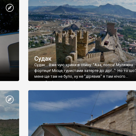
Судак
Судак... Вже чую крики в спину: "Ааа, попса! Муляжна
фортеця! Місце,туристами затерте до дір!..." Но то шо
мене ще там не було, ну не "дірявив" я там нічого...
принаймні до цього літа.