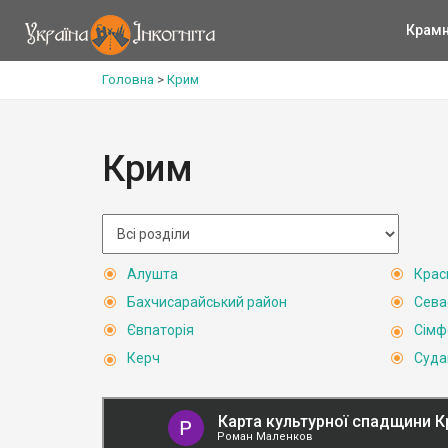
Крам
Головна
>
Крим
Крим
Алушта
Крас
Бахчисарайський район
Сева
Євпаторія
Сімф
Керч
Суда