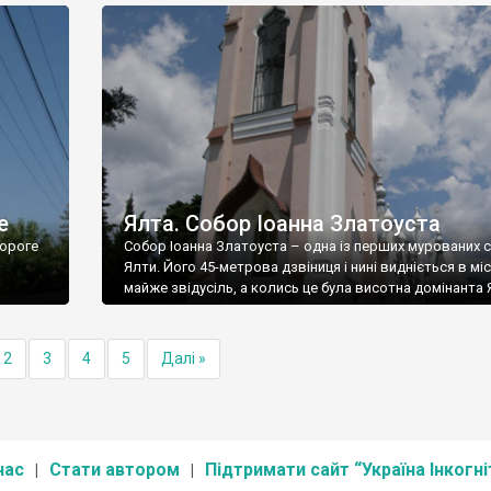
е
Ялта. Собор Іоанна Златоуста
ороге
Собор Іоанна Златоуста – одна із перших мурованих 
Ялти. Його 45-метрова дзвіниця і нині видніється в міс
майже звідусіль, а колись це була висотна домінанта 
2
3
4
5
Далі »
нас
Стати автором
Підтримати сайт “Україна Інкогні