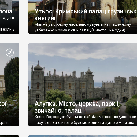
рона
Утьос. Кримський палац грузинськ
княгині
згадати
Майже у кожному населеному пункті на південному
ивезли у
узбережжі Криму є свій палац (а часто і не один).
ої
Алупка. Місто, церква, парк і,
звичайно, палац
Князь Воронцов був чи не найвідомішою людиною св
раїні
часу, але давайте не будемо кривити душею – чи знал
це прізвище до відвідин Алупки? Мабуть все таки ні.