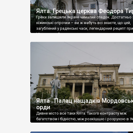
Ялта. Грецька церква Феодора Ти
Греки залишили Україні чималий спадок. Достатньо 
ніжинські огірочки – ви ж мабуть всі знаєте, що цей,
загублений у радянські часи, легендарний рецепт пр
Ніжин греки?
Ялта . Палац нащадків Мордовськ
орди
Дивне місто все таки Ялта. Такого контрасту між
багатством і бідністю, між розкішшю і розрухою в Ук
більше не знайдеш.