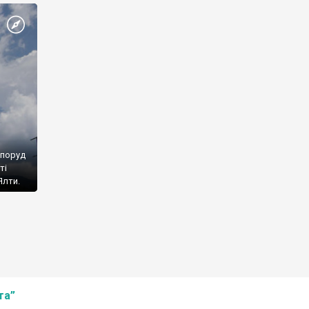
споруд
ті
Ялти.
та”