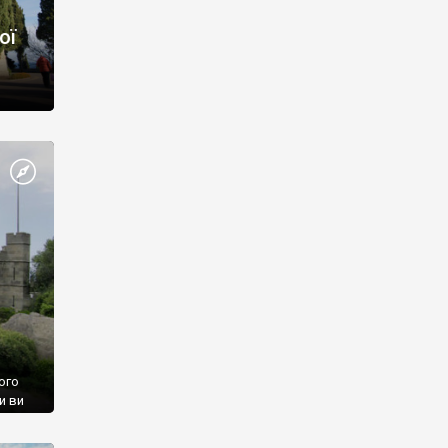
ої
ого
и ви