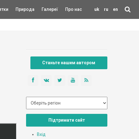
ятки
Природа
Галереї
Про нас
uk
ru
en
Станьте нашим автором
Підтримати сайт
Вхід