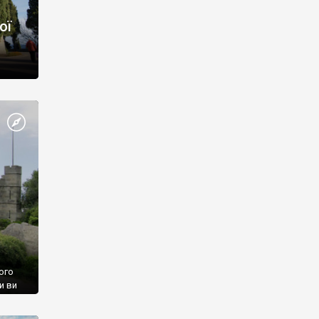
ої
ого
и ви