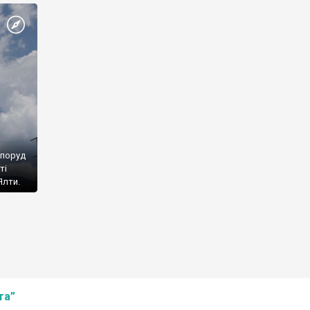
споруд
ті
Ялти.
та”