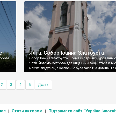
е
Ялта. Собор Іоанна Златоуста
ороге
Собор Іоанна Златоуста – одна із перших мурованих 
Ялти. Його 45-метрова дзвіниця і нині видніється в міс
майже звідусіль, а колись це була висотна домінанта 
2
3
4
5
Далі »
нас
Стати автором
Підтримати сайт “Україна Інкогні