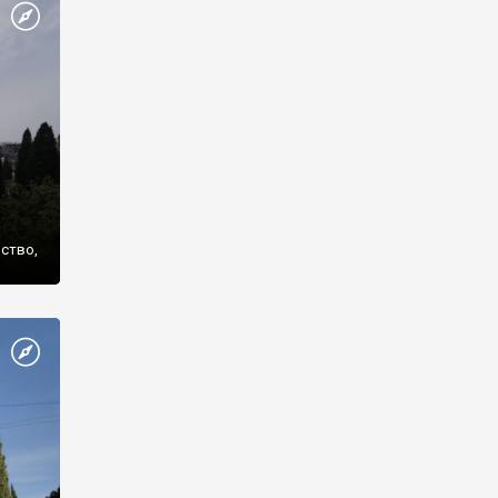
же
нство,