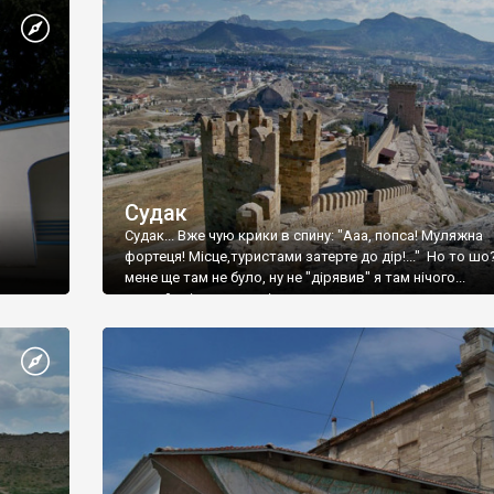
Судак
Судак... Вже чую крики в спину: "Ааа, попса! Муляжна
фортеця! Місце,туристами затерте до дір!..." Но то шо
мене ще там не було, ну не "дірявив" я там нічого...
принаймні до цього літа.