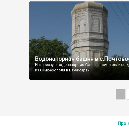
Водонапорная башня в с.Почтово
Интересную водонапорную башню посмотрели по д
из Симферополя в Бахчисарай.
1
Про 