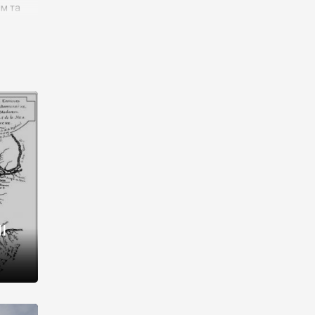
им та
ора і
є
го типу,
ей-
рний
ста:
 райони
від 2
I
і,
рукти,
 котрі