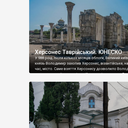
музею «Новгородський музей-заповідник» сотні арт
візантійської доби. Раритети викрадені з фондів об’
культурної спадщини ЮНЕСКО «Херсонеса Таврійсько
Офіційно – на виставку «Золото Візантії», але експер
влада в Україні вважають це лише […]
Херсонес Таврійський. ЮНЕСКО
У 988 році, після кількох місяців облоги, Великий киї
князь Володимир захопив Херсонес, візантійське, на
час, місто. Саме взяття Херсонесу дозволило Воло
диктувати свої умови візантійському імператору Вас
та одружитися з його дочкою Ганною. Цього ж року,
Херсонесі Володимир-язичник, став Василем-
християнином. А потім було Хрещення Русі. На честь
Херсонесу Таврійського названо місто […]