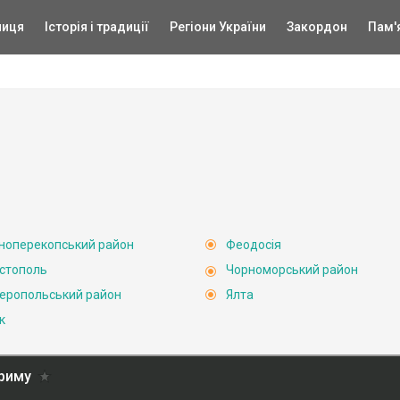
ниця
Історія і традиції
Регіони України
Закордон
Пам'
ноперекопський район
Феодосія
стополь
Чорноморський район
еропольський район
Ялта
к