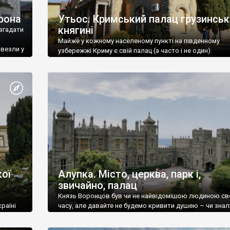
рона
Утьос. Кримський палац грузинськ
княгині
згадати
Майже у кожному населеному пункті на південному
ивезли у
узбережжі Криму є свій палац (а часто і не один).
ої
Алупка. Місто, церква, парк і,
звичайно, палац
Князь Воронцов був чи не найвідомішою людиною св
раїні
часу, але давайте не будемо кривити душею – чи знал
це прізвище до відвідин Алупки? Мабуть все таки ні.