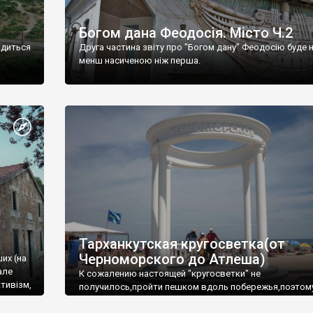
Богом дана Феодосія. Місто Ч.2
одиться
Друга частина звіту про "Богом дану" Феодосію буде 
менш насиченою ніж перша.
Тарханкутская кругосветка(от
Черноморского до Атлеша)
ших (на
але
К сожалению настоящей "кругосветки" не
тивізм,
получилось,пройти пешком вдоль побережья,поэтом
совершали радиальные вылазки из Оленевки.