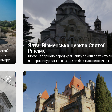
ефактів
називаються «повстяками» (postaki)…” “Вино. Крим
єкту
виробляє відмінне вино і його вдосталь: воно все ду
го».
легке біле і дуже […]
ти та
Ялта. Вірменська церква Святої
Ріпсіме
вський
 той
Вірменія першою серед країн світу прийняла христия
димиру
як державну релігію, й на подив багатьох пересічних
илю ІІ,
українців, які усіх кавказців вважають мусульманами,
 в
вірмени є відданими вірянами Христа