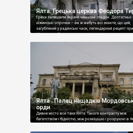
Ялта. Грецька церква Феодора Ти
Греки залишили Україні чималий спадок. Достатньо 
ніжинські огірочки – ви ж мабуть всі знаєте, що цей,
загублений у радянські часи, легендарний рецепт пр
Ніжин греки?
Ялта . Палац нащадків Мордовськ
орди
Дивне місто все таки Ялта. Такого контрасту між
багатством і бідністю, між розкішшю і розрухою в Ук
більше не знайдеш.