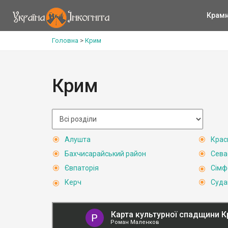
Крам
Головна
>
Крим
Крим
Алушта
Крас
Бахчисарайський район
Сева
Євпаторія
Сімф
Керч
Суда