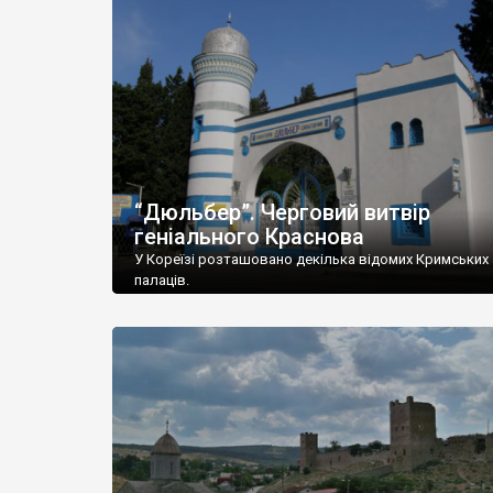
“Дюльбер”. Черговий витвір
геніального Краснова
У Кореїзі розташовано декілька відомих Кримських
палаців.