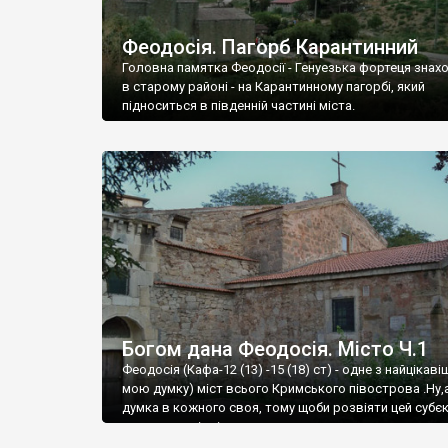
Феодосія. Пагорб Карантинний
Головна памятка Феодосії - Генуезька фортеця знах
в старому районі - на Карантинному пагорбі, який
підноситься в південній частині міста.
Богом дана Феодосія. Місто Ч.1
Феодосія (Кафа-12 (13) -15 (18) ст) - одне з найцікаві
мою думку) міст всього Кримського півострова .Ну,
думка в кожного своя, тому щоби розвіяти цей субєк
запрошую відвідати це