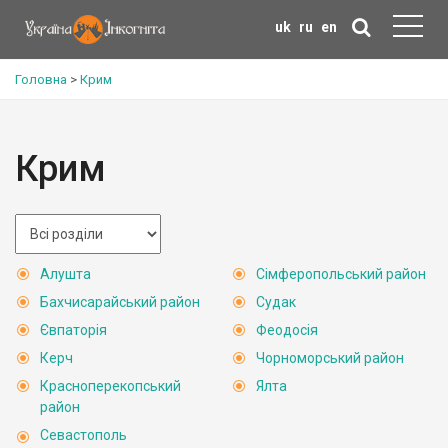
uk
ru
en
Головна
>
Крим
Крим
Алушта
Сімферопольський район
Бахчисарайський район
Судак
Євпаторія
Феодосія
Керч
Чорноморський район
Красноперекопський
Ялта
район
Севастополь