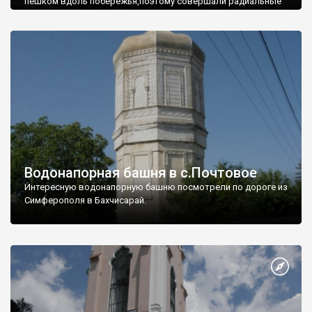
пешком вдоль побережья,поэтому совершали радиальные
вылазки из Оленевки.
Водонапорная башня в с.Почтовое
Интересную водонапорную башню посмотрели по дороге из
Симферополя в Бахчисарай.