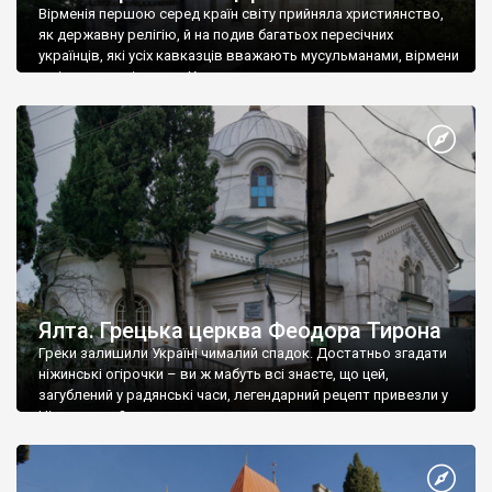
Вірменія першою серед країн світу прийняла християнство,
як державну релігію, й на подив багатьох пересічних
українців, які усіх кавказців вважають мусульманами, вірмени
є відданими вірянами Христа
Ялта. Грецька церква Феодора Тирона
Греки залишили Україні чималий спадок. Достатньо згадати
ніжинські огірочки – ви ж мабуть всі знаєте, що цей,
загублений у радянські часи, легендарний рецепт привезли у
Ніжин греки?