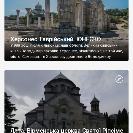
Херсонес Таврійський. ЮНЕСКО
У 988 році, після кількох місяців облоги, Великий київський
князь Володимир захопив Херсонес, візантійське, на той час,
місто. Саме взяття Херсонесу дозволило Володимиру
диктувати свої умови візантійському імператору Василю ІІ, та
одружитися з його дочкою Ганною. Цього ж року, в
Херсонесі Володимир-язичник, став Василем-християнином.
А потім було Хрещення Русі. На честь Херсонесу Таврійського
названо місто […]
Ялта. Вірменська церква Святої Ріпсіме