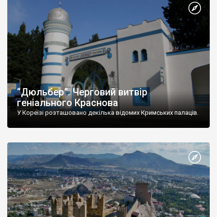
“Дюльбер”. Черговий витвір
геніального Краснова
У Кореїзі розташовано декілька відомих Кримських палаців.