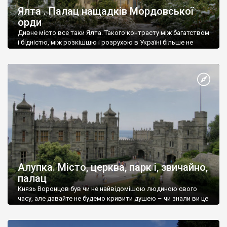
Ялта . Палац нащадків Мордовської
орди
Дивне місто все таки Ялта. Такого контрасту між багатством
і бідністю, між розкішшю і розрухою в Україні більше не
знайдеш.
Алупка. Місто, церква, парк і, звичайно,
палац
Князь Воронцов був чи не найвідомішою людиною свого
часу, але давайте не будемо кривити душею – чи знали ви це
прізвище до відвідин Алупки? Мабуть все таки ні.