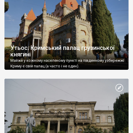
Утьос. Кримський палац грузинської
княгині
Майже у кожному населеному пункті на південному узбережжі
Криму є свій палац (а часто і не один).