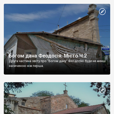
Богом дана Феодосія. Місто Ч.2
Друга частина звіту про "Богом дану" Феодосію буде не менш
насиченою ніж перша.