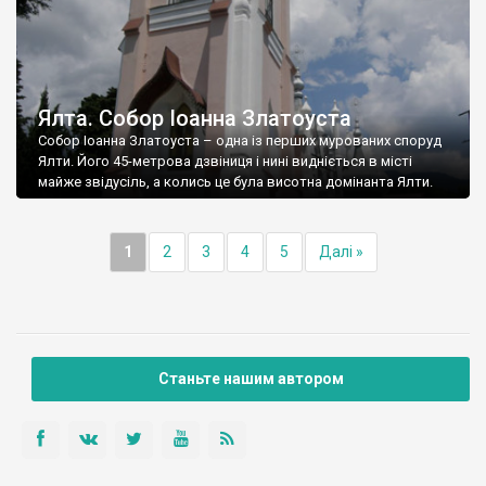
Ялта. Собор Іоанна Златоуста
Собор Іоанна Златоуста – одна із перших мурованих споруд
Ялти. Його 45-метрова дзвіниця і нині видніється в місті
майже звідусіль, а колись це була висотна домінанта Ялти.
1
2
3
4
5
Далі »
Станьте нашим автором