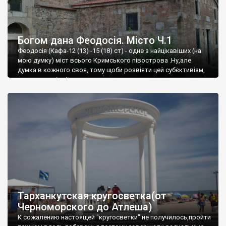
Богом дана Феодосія. Місто Ч.1
Феодосія (Кафа-12 (13) -15 (18) ст) - одне з найцікавіших (на
мою думку) міст всього Кримського півострова .Ну,але
думка в кожного своя, тому щоби розвіяти цей субєктивізм,
запрошую відвідати це
Тарханкутская кругосветка(от
Черноморского до Атлеша)
К сожалению настоящей "кругосветки" не получилось,пройти