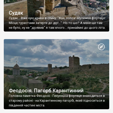
Судак
Судак... Вже чую крики в спину: "Ааа, попса! Муляжна фортеця!
Місце,туристами затерте до дір!..." Но то шо? А мене ще там
не було, ну не "дірявив" я там нічого... принаймні до цього літа.
Феодосія. Пагорб Карантинний
Головна памятка Феодосії - Генуезька фортеця знаходиться в
старому районі - на Карантинному пагорбі, який підноситься в
південній частині міста.