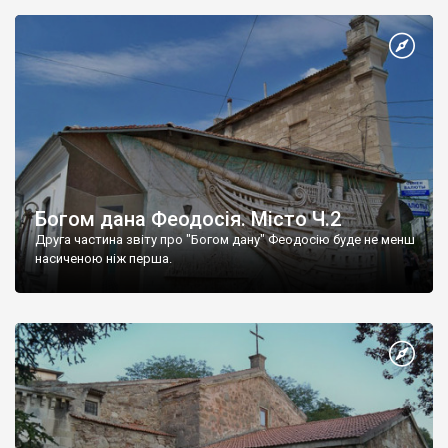
Богом дана Феодосія. Місто Ч.2
Друга частина звіту про "Богом дану" Феодосію буде не менш
насиченою ніж перша.