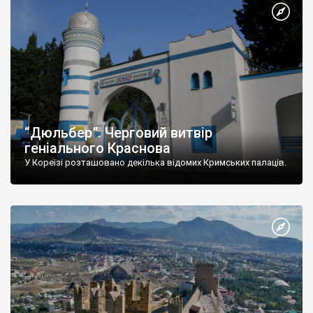
“Дюльбер”. Черговий витвір
геніального Краснова
У Кореїзі розташовано декілька відомих Кримських палаців.