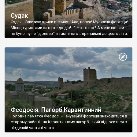
Судак
Судак... Вже чую крики в спину: "Ааа, попса! Муляжна фортеця!
Місце,туристами затерте до дір!..." Но то шо? А мене ще там
не було, ну не "дірявив" я там нічого... принаймні до цього літа.
Феодосія. Пагорб Карантинний
Головна памятка Феодосії - Генуезька фортеця знаходиться в
старому районі - на Карантинному пагорбі, який підноситься в
південній частині міста.