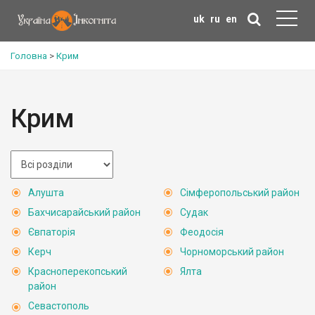
uk
ru
en
Головна
>
Крим
Крим
Алушта
Сімферопольський район
Бахчисарайський район
Судак
Євпаторія
Феодосія
Керч
Чорноморський район
Красноперекопський
Ялта
район
Севастополь