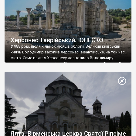
Херсонес Таврійський. ЮНЕСКО
У 988 році, після кількох місяців облоги, Великий київський
князь Володимир захопив Херсонес, візантійське, на той час,
місто. Саме взяття Херсонесу дозволило Володимиру
диктувати свої умови візантійському імператору Василю ІІ, та
одружитися з його дочкою Ганною. Цього ж року, в
Херсонесі Володимир-язичник, став Василем-християнином.
А потім було Хрещення Русі. На честь Херсонесу Таврійського
названо місто […]
Ялта. Вірменська церква Святої Ріпсіме