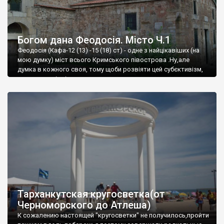
Богом дана Феодосія. Місто Ч.1
Феодосія (Кафа-12 (13) -15 (18) ст) - одне з найцікавіших (на
мою думку) міст всього Кримського півострова .Ну,але
думка в кожного своя, тому щоби розвіяти цей субєктивізм,
запрошую відвідати це
Тарханкутская кругосветка(от
Черноморского до Атлеша)
К сожалению настоящей "кругосветки" не получилось,пройти