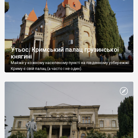
Утьос. Кримський палац грузинської
княгині
Майже у кожному населеному пункті на південному узбережжі
Криму є свій палац (а часто і не один).