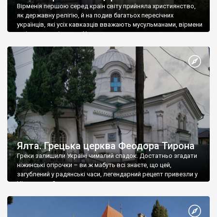
Вірменія першою серед країн світу прийняла християнство,
як державну релігію, й на подив багатьох пересічних
українців, які усіх кавказців вважають мусульманами, вірмени
є відданими вірянами Христа
Ялта. Грецька церква Феодора Тирона
Греки залишили Україні чималий спадок. Достатньо згадати
ніжинські огірочки – ви ж мабуть всі знаєте, що цей,
загублений у радянські часи, легендарний рецепт привезли у
Ніжин греки?