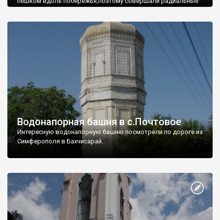
пешком вдоль побережья,поэтому совершали радиальные
вылазки из Оленевки.
Водонапорная башня в с.Почтовое
Интересную водонапорную башню посмотрели по дороге из
Симферополя в Бахчисарай.