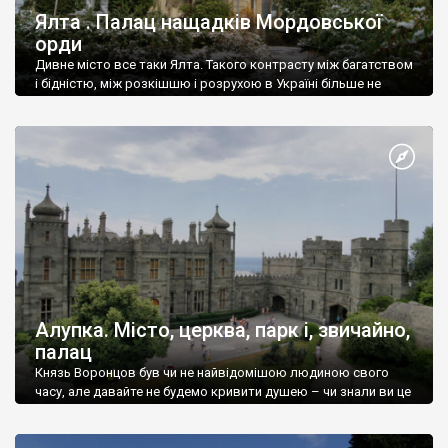
Ялта . Палац нащадків Мордовської
орди
Дивне місто все таки Ялта. Такого контрасту між багатством
і бідністю, між розкішшю і розрухою в Україні більше не
знайдеш.
Алупка. Місто, церква, парк і, звичайно,
палац
Князь Воронцов був чи не найвідомішою людиною свого
часу, але давайте не будемо кривити душею – чи знали ви це
прізвище до відвідин Алупки? Мабуть все таки ні.