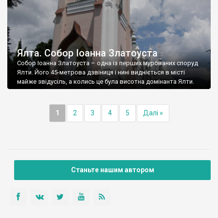
Ялта. Собор Іоанна Златоуста
Собор Іоанна Златоуста – одна із перших мурованих споруд
Ялти. Його 45-метрова дзвіниця і нині видніється в місті
майже звідусіль, а колись це була висотна домінанта Ялти.
1
2
3
4
5
Далі »
Станьте нашим автором