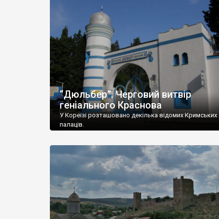
“Дюльбер”. Черговий витвір
геніального Краснова
У Кореїзі розташовано декілька відомих Кримських
палаців.