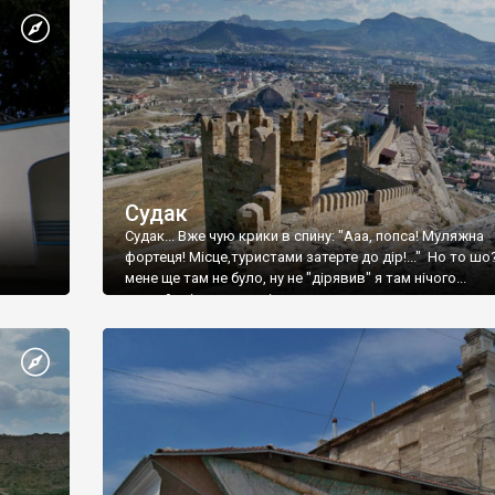
Судак
Судак... Вже чую крики в спину: "Ааа, попса! Муляжна
фортеця! Місце,туристами затерте до дір!..." Но то шо
мене ще там не було, ну не "дірявив" я там нічого...
принаймні до цього літа.