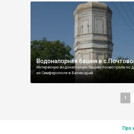
Водонапорная башня в с.Почтово
Интересную водонапорную башню посмотрели по д
из Симферополя в Бахчисарай.
1
Про 