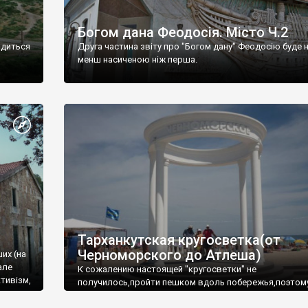
Богом дана Феодосія. Місто Ч.2
одиться
Друга частина звіту про "Богом дану" Феодосію буде 
менш насиченою ніж перша.
Тарханкутская кругосветка(от
Черноморского до Атлеша)
ших (на
але
К сожалению настоящей "кругосветки" не
тивізм,
получилось,пройти пешком вдоль побережья,поэтом
совершали радиальные вылазки из Оленевки.