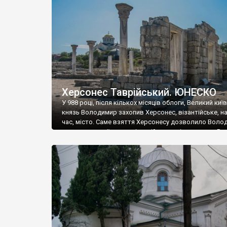
музею «Новгородський музей-заповідник» сотні арт
візантійської доби. Раритети викрадені з фондів об’
культурної спадщини ЮНЕСКО «Херсонеса Таврійсько
Офіційно – на виставку «Золото Візантії», але експер
влада в Україні вважають це лише […]
Херсонес Таврійський. ЮНЕСКО
У 988 році, після кількох місяців облоги, Великий киї
князь Володимир захопив Херсонес, візантійське, на
час, місто. Саме взяття Херсонесу дозволило Воло
диктувати свої умови візантійському імператору Вас
та одружитися з його дочкою Ганною. Цього ж року,
Херсонесі Володимир-язичник, став Василем-
християнином. А потім було Хрещення Русі. На честь
Херсонесу Таврійського названо місто […]