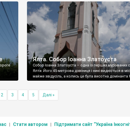
е
Ялта. Собор Іоанна Златоуста
ороге
Собор Іоанна Златоуста – одна із перших мурованих 
Ялти. Його 45-метрова дзвіниця і нині видніється в міс
майже звідусіль, а колись це була висотна домінанта 
2
3
4
5
Далі »
нас
Стати автором
Підтримати сайт “Україна Інкогні