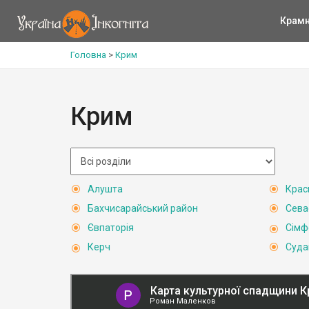
Крам
Головна
>
Крим
Крим
Алушта
Крас
Бахчисарайський район
Сева
Євпаторія
Сімф
Керч
Суда