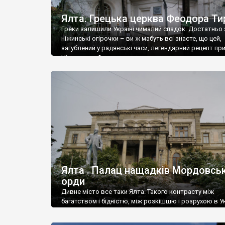
Ялта. Грецька церква Феодора Ти
Греки залишили Україні чималий спадок. Достатньо 
ніжинські огірочки – ви ж мабуть всі знаєте, що цей,
загублений у радянські часи, легендарний рецепт пр
Ніжин греки?
Ялта . Палац нащадків Мордовськ
орди
Дивне місто все таки Ялта. Такого контрасту між
багатством і бідністю, між розкішшю і розрухою в Ук
більше не знайдеш.