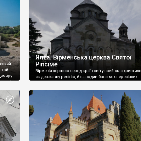
ефактів
називаються «повстяками» (postaki)…” “Вино. Крим
єкту
виробляє відмінне вино і його вдосталь: воно все ду
го».
легке біле і дуже […]
ти та
Ялта. Вірменська церква Святої
Ріпсіме
вський
 той
Вірменія першою серед країн світу прийняла христия
димиру
як державну релігію, й на подив багатьох пересічних
илю ІІ,
українців, які усіх кавказців вважають мусульманами,
 в
вірмени є відданими вірянами Христа