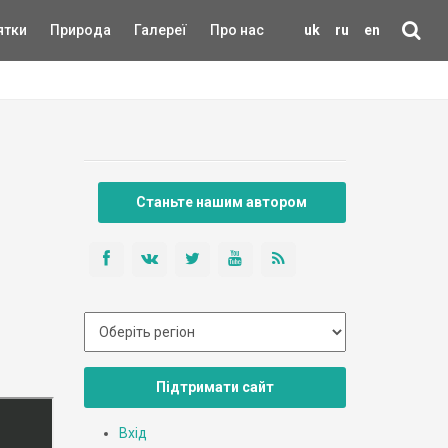
ятки
Природа
Галереї
Про нас
uk
ru
en
Станьте нашим автором
Підтримати сайт
Вхід