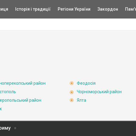
ниця
Історія і традиції
Регіони України
Закордон
Пам'
ноперекопський район
Феодосія
стополь
Чорноморський район
еропольський район
Ялта
к