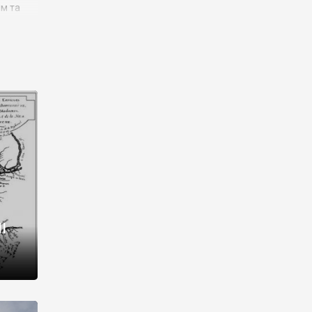
им та
ора і
є
го типу,
ей-
рний
ста:
 райони
від 2
I
і,
рукти,
 котрі