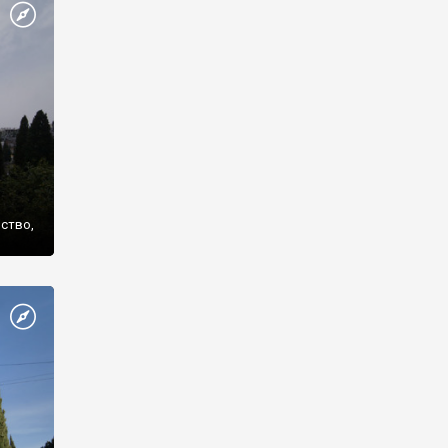
же
нство,