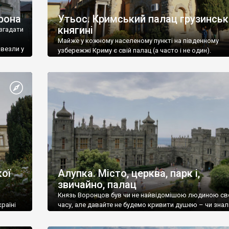
рона
Утьос. Кримський палац грузинськ
княгині
згадати
Майже у кожному населеному пункті на південному
ивезли у
узбережжі Криму є свій палац (а часто і не один).
ої
Алупка. Місто, церква, парк і,
звичайно, палац
Князь Воронцов був чи не найвідомішою людиною св
раїні
часу, але давайте не будемо кривити душею – чи знал
це прізвище до відвідин Алупки? Мабуть все таки ні.