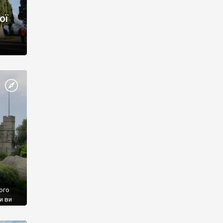
ої
ого
и ви