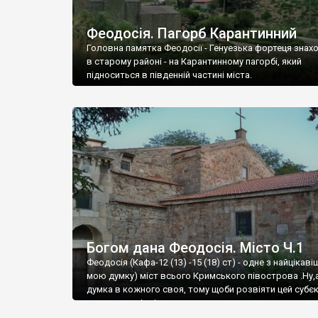
Феодосія. Пагорб Карантинний
Головна памятка Феодосії - Генуезька фортеця знах
в старому районі - на Карантинному пагорбі, який
підноситься в південній частині міста.
Богом дана Феодосія. Місто Ч.1
Феодосія (Кафа-12 (13) -15 (18) ст) - одне з найцікаві
мою думку) міст всього Кримського півострова .Ну,
думка в кожного своя, тому щоби розвіяти цей субєк
запрошую відвідати це