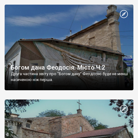
Богом дана Феодосія. Місто Ч.2
Друга частина звіту про "Богом дану" Феодосію буде не менш
насиченою ніж перша.