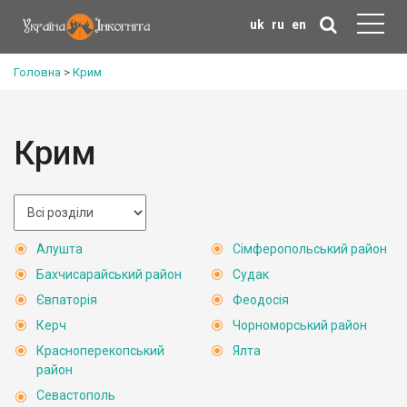
uk
ru
en
Головна
>
Крим
Крим
Алушта
Сімферопольський район
Бахчисарайський район
Судак
Євпаторія
Феодосія
Керч
Чорноморський район
Красноперекопський
Ялта
район
Севастополь