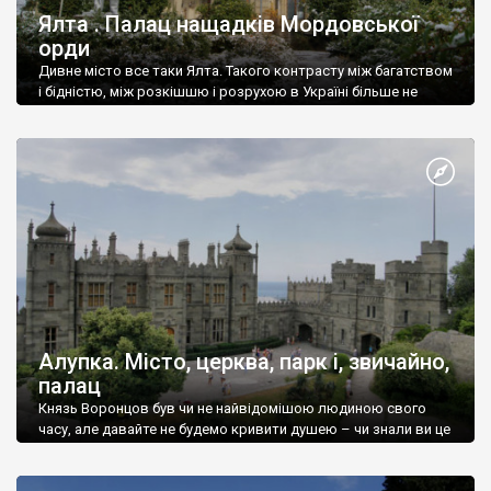
Ялта . Палац нащадків Мордовської
орди
Дивне місто все таки Ялта. Такого контрасту між багатством
і бідністю, між розкішшю і розрухою в Україні більше не
знайдеш.
Алупка. Місто, церква, парк і, звичайно,
палац
Князь Воронцов був чи не найвідомішою людиною свого
часу, але давайте не будемо кривити душею – чи знали ви це
прізвище до відвідин Алупки? Мабуть все таки ні.