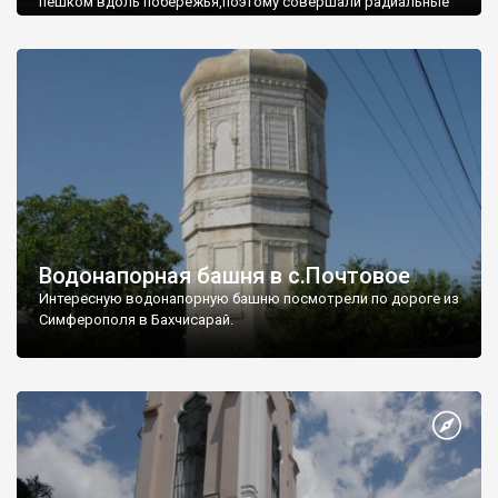
пешком вдоль побережья,поэтому совершали радиальные
вылазки из Оленевки.
Водонапорная башня в с.Почтовое
Интересную водонапорную башню посмотрели по дороге из
Симферополя в Бахчисарай.