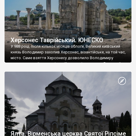
Херсонес Таврійський. ЮНЕСКО
У 988 році, після кількох місяців облоги, Великий київський
князь Володимир захопив Херсонес, візантійське, на той час,
місто. Саме взяття Херсонесу дозволило Володимиру
диктувати свої умови візантійському імператору Василю ІІ, та
одружитися з його дочкою Ганною. Цього ж року, в
Херсонесі Володимир-язичник, став Василем-християнином.
А потім було Хрещення Русі. На честь Херсонесу Таврійського
названо місто […]
Ялта. Вірменська церква Святої Ріпсіме