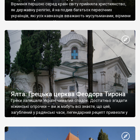
Вірменія першою серед країн світу прийняла християнство,
як державну релігію, й на подив багатьох пересічних
українців, які усіх кавказців вважають мусульманами, вірмени
є відданими вірянами Христа
Ялта. Грецька церква Феодора Тирона
Греки залишили Україні чималий спадок. Достатньо згадати
ніжинські огірочки – ви ж мабуть всі знаєте, що цей,
загублений у радянські часи, легендарний рецепт привезли у
Ніжин греки?