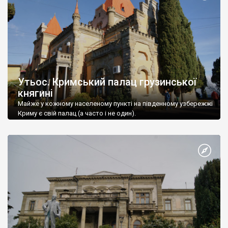
Утьос. Кримський палац грузинської
княгині
Майже у кожному населеному пункті на південному узбережжі
Криму є свій палац (а часто і не один).