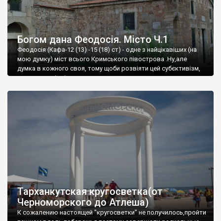
Богом дана Феодосія. Місто Ч.1
Феодосія (Кафа-12 (13) -15 (18) ст) - одне з найцікавіших (на
мою думку) міст всього Кримського півострова .Ну,але
думка в кожного своя, тому щоби розвіяти цей субєктивізм,
запрошую відвідати це
Тарханкутская кругосветка(от
Черноморского до Атлеша)
К сожалению настоящей "кругосветки" не получилось,пройти