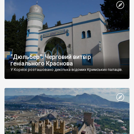
“Дюльбер”. Черговий витвір
геніального Краснова
У Кореїзі розташовано декілька відомих Кримських палаців.