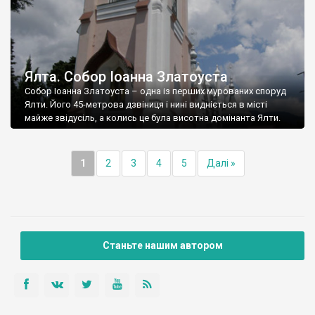
Ялта. Собор Іоанна Златоуста
Собор Іоанна Златоуста – одна із перших мурованих споруд
Ялти. Його 45-метрова дзвіниця і нині видніється в місті
майже звідусіль, а колись це була висотна домінанта Ялти.
1
2
3
4
5
Далі »
Станьте нашим автором