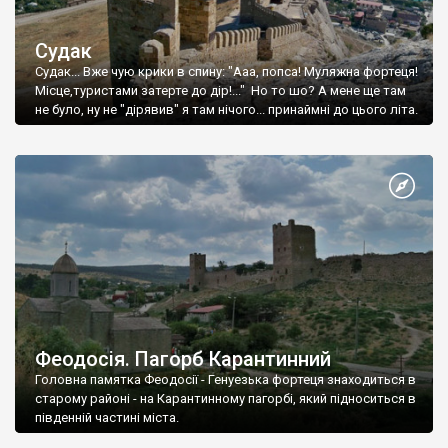
Судак
Судак... Вже чую крики в спину: "Ааа, попса! Муляжна фортеця!
Місце,туристами затерте до дір!..." Но то шо? А мене ще там
не було, ну не "дірявив" я там нічого... принаймні до цього літа.
Феодосія. Пагорб Карантинний
Головна памятка Феодосії - Генуезька фортеця знаходиться в
старому районі - на Карантинному пагорбі, який підноситься в
південній частині міста.