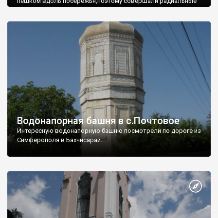
пешком вдоль побережья,поэтому совершали радиальные
вылазки из Оленевки.
Водонапорная башня в с.Почтовое
Интересную водонапорную башню посмотрели по дороге из
Симферополя в Бахчисарай.