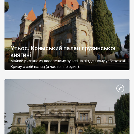
Утьос. Кримський палац грузинської
княгині
Майже у кожному населеному пункті на південному узбережжі
Криму є свій палац (а часто і не один).