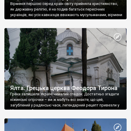
Вірменія першою серед країн світу прийняла християнство,
як державну релігію, й на подив багатьох пересічних
українців, які усіх кавказців вважають мусульманами, вірмени
є відданими вірянами Христа
Ялта. Грецька церква Феодора Тирона
Греки залишили Україні чималий спадок. Достатньо згадати
ніжинські огірочки – ви ж мабуть всі знаєте, що цей,
загублений у радянські часи, легендарний рецепт привезли у
Ніжин греки?