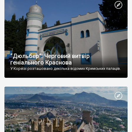
“Дюльбер”. Черговий витвір
геніального Краснова
У Кореїзі розташовано декілька відомих Кримських палаців.