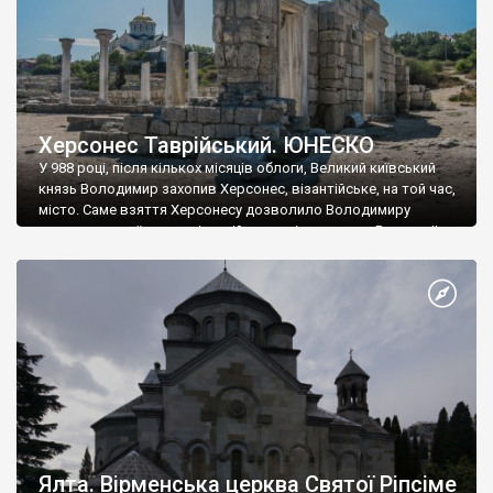
Херсонес Таврійський. ЮНЕСКО
У 988 році, після кількох місяців облоги, Великий київський
князь Володимир захопив Херсонес, візантійське, на той час,
місто. Саме взяття Херсонесу дозволило Володимиру
диктувати свої умови візантійському імператору Василю ІІ, та
одружитися з його дочкою Ганною. Цього ж року, в
Херсонесі Володимир-язичник, став Василем-християнином.
А потім було Хрещення Русі. На честь Херсонесу Таврійського
названо місто […]
Ялта. Вірменська церква Святої Ріпсіме