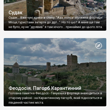
Судак
Судак... Вже чую крики в спину: "Ааа, попса! Муляжна фортеця!
Місце,туристами затерте до дір!..." Но то шо? А мене ще там
не було, ну не "дірявив" я там нічого... принаймні до цього літа.
Феодосія. Пагорб Карантинний
Головна памятка Феодосії - Генуезька фортеця знаходиться в
старому районі - на Карантинному пагорбі, який підноситься в
південній частині міста.