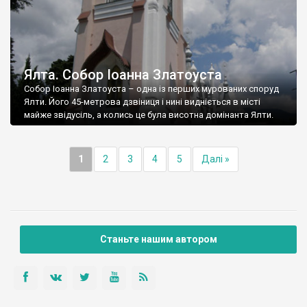
Ялта. Собор Іоанна Златоуста
Собор Іоанна Златоуста – одна із перших мурованих споруд
Ялти. Його 45-метрова дзвіниця і нині видніється в місті
майже звідусіль, а колись це була висотна домінанта Ялти.
1
2
3
4
5
Далі »
Станьте нашим автором