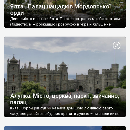
Ялта . Палац нащадків Мордовської
орди
Дивне місто все таки Ялта. Такого контрасту між багатством
і бідністю, між розкішшю і розрухою в Україні більше не
знайдеш.
Алупка. Місто, церква, парк і, звичайно,
палац
Князь Воронцов був чи не найвідомішою людиною свого
часу, але давайте не будемо кривити душею – чи знали ви це
прізвище до відвідин Алупки? Мабуть все таки ні.