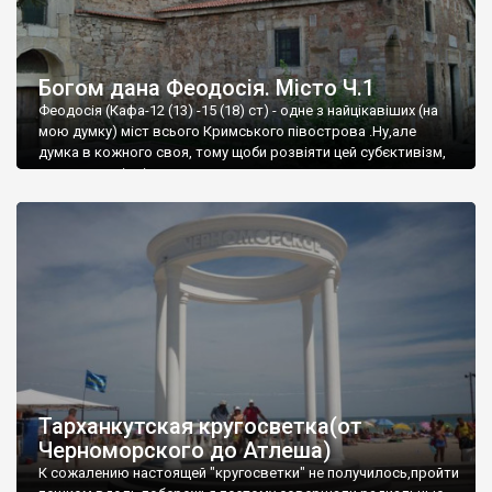
Богом дана Феодосія. Місто Ч.1
Феодосія (Кафа-12 (13) -15 (18) ст) - одне з найцікавіших (на
мою думку) міст всього Кримського півострова .Ну,але
думка в кожного своя, тому щоби розвіяти цей субєктивізм,
запрошую відвідати це
Тарханкутская кругосветка(от
Черноморского до Атлеша)
К сожалению настоящей "кругосветки" не получилось,пройти