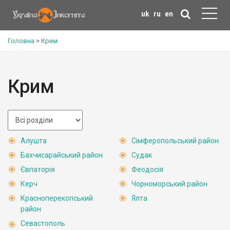
uk
ru
en
Головна
>
Крим
Крим
Алушта
Сімферопольський район
Бахчисарайський район
Судак
Євпаторія
Феодосія
Керч
Чорноморський район
Красноперекопський
Ялта
район
Севастополь