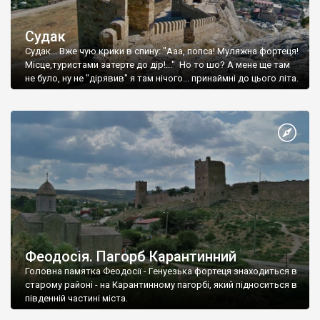
Судак
Судак... Вже чую крики в спину: "Ааа, попса! Муляжна фортеця!
Місце,туристами затерте до дір!..." Но то шо? А мене ще там
не було, ну не "дірявив" я там нічого... принаймні до цього літа.
Феодосія. Пагорб Карантинний
Головна памятка Феодосії - Генуезька фортеця знаходиться в
старому районі - на Карантинному пагорбі, який підноситься в
південній частині міста.