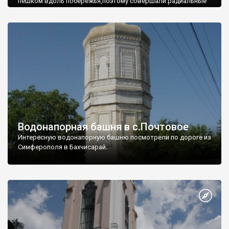
пешком вдоль побережья,поэтому совершали радиальные
вылазки из Оленевки.
Водонапорная башня в с.Почтовое
Интересную водонапорную башню посмотрели по дороге из
Симферополя в Бахчисарай.