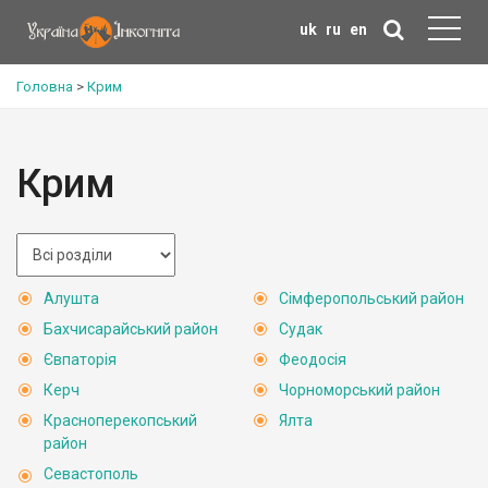
uk
ru
en
Головна
>
Крим
Крим
Алушта
Сімферопольський район
Бахчисарайський район
Судак
Євпаторія
Феодосія
Керч
Чорноморський район
Красноперекопський
Ялта
район
Севастополь