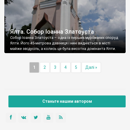
Ялта. Собор Іоанна Златоуста
Собор Іоанна Златоуста – одна із перших мурованих споруд
Ялти. Його 45-метрова дзвіниця і нині видніється в місті
майже звідусіль, а колись це була висотна домінанта Ялти.
1
2
3
4
5
Далі »
Станьте нашим автором