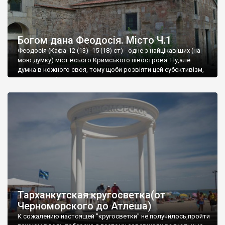
Богом дана Феодосія. Місто Ч.1
Феодосія (Кафа-12 (13) -15 (18) ст) - одне з найцікавіших (на
мою думку) міст всього Кримського півострова .Ну,але
думка в кожного своя, тому щоби розвіяти цей субєктивізм,
запрошую відвідати це
Тарханкутская кругосветка(от
Черноморского до Атлеша)
К сожалению настоящей "кругосветки" не получилось,пройти