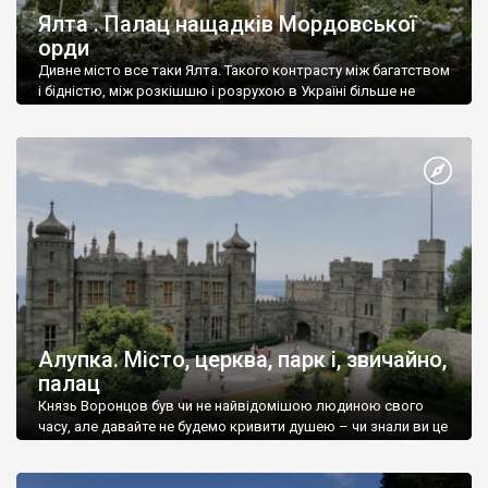
Ялта . Палац нащадків Мордовської
орди
Дивне місто все таки Ялта. Такого контрасту між багатством
і бідністю, між розкішшю і розрухою в Україні більше не
знайдеш.
Алупка. Місто, церква, парк і, звичайно,
палац
Князь Воронцов був чи не найвідомішою людиною свого
часу, але давайте не будемо кривити душею – чи знали ви це
прізвище до відвідин Алупки? Мабуть все таки ні.