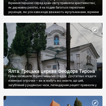
Вірменія першою серед країн світу прийняла християнство,
як державну релігію, й на подив багатьох пересічних
українців, які усіх кавказців вважають мусульманами, вірмени
є відданими вірянами Христа
Ялта. Грецька церква Феодора Тирона
Греки залишили Україні чималий спадок. Достатньо згадати
ніжинські огірочки – ви ж мабуть всі знаєте, що цей,
загублений у радянські часи, легендарний рецепт привезли у
Ніжин греки?