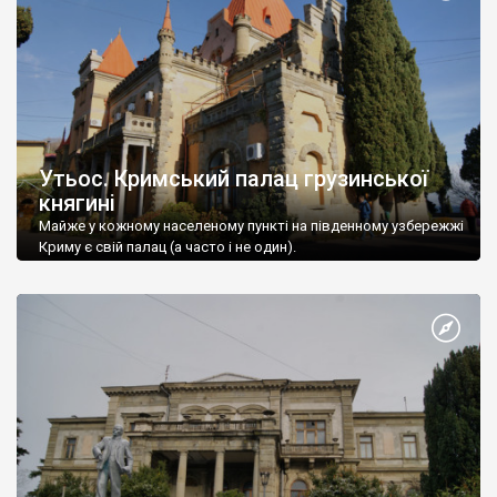
Утьос. Кримський палац грузинської
княгині
Майже у кожному населеному пункті на південному узбережжі
Криму є свій палац (а часто і не один).