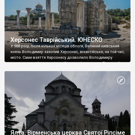
Херсонес Таврійський. ЮНЕСКО
У 988 році, після кількох місяців облоги, Великий київський
князь Володимир захопив Херсонес, візантійське, на той час,
місто. Саме взяття Херсонесу дозволило Володимиру
диктувати свої умови візантійському імператору Василю ІІ, та
одружитися з його дочкою Ганною. Цього ж року, в
Херсонесі Володимир-язичник, став Василем-християнином.
А потім було Хрещення Русі. На честь Херсонесу Таврійського
названо місто […]
Ялта. Вірменська церква Святої Ріпсіме