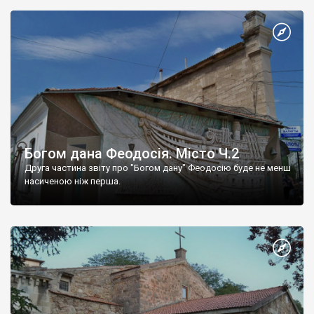
Богом дана Феодосія. Місто Ч.2
Друга частина звіту про "Богом дану" Феодосію буде не менш
насиченою ніж перша.