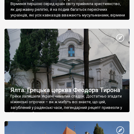
Вірменія першою серед країн світу прийняла християнство,
як державну релігію, й на подив багатьох пересічних
українців, які усіх кавказців вважають мусульманами, вірмени
є відданими вірянами Христа
Ялта. Грецька церква Феодора Тирона
Греки залишили Україні чималий спадок. Достатньо згадати
ніжинські огірочки – ви ж мабуть всі знаєте, що цей,
загублений у радянські часи, легендарний рецепт привезли у
Ніжин греки?