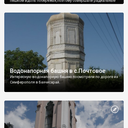
пешком вдоль побережья,поэтому совершали радиальные
вылазки из Оленевки.
Водонапорная башня в с.Почтовое
Интересную водонапорную башню посмотрели по дороге из
Симферополя в Бахчисарай.