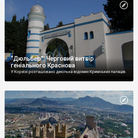
“Дюльбер”. Черговий витвір
геніального Краснова
У Кореїзі розташовано декілька відомих Кримських палаців.