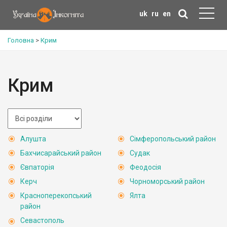
uk
ru
en
Головна
>
Крим
Крим
Алушта
Сімферопольський район
Бахчисарайський район
Судак
Євпаторія
Феодосія
Керч
Чорноморський район
Красноперекопський
Ялта
район
Севастополь