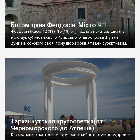
Богом дана Феодосія. Місто Ч.1
Феодосія (Кафа-12 (13) -15 (18) ст) - одне з найцікавіших (на
мою думку) міст всього Кримського півострова .Ну,але
думка в кожного своя, тому щоби розвіяти цей субєктивізм,
запрошую відвідати це
Тарханкутская кругосветка(от
Черноморского до Атлеша)
К сожалению настоящей "кругосветки" не получилось,пройти