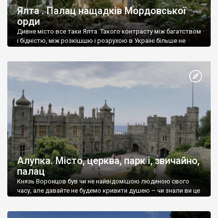
Ялта . Палац нащадків Мордовської
орди
Дивне місто все таки Ялта. Такого контрасту між багатством
і бідністю, між розкішшю і розрухою в Україні більше не
знайдеш.
Алупка. Місто, церква, парк і, звичайно,
палац
Князь Воронцов був чи не найвідомішою людиною свого
часу, але давайте не будемо кривити душею – чи знали ви це
прізвище до відвідин Алупки? Мабуть все таки ні.