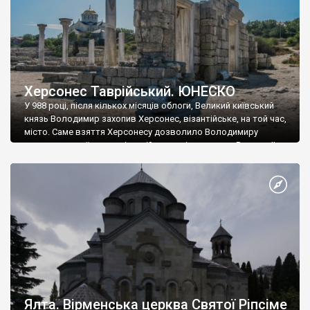
Херсонес Таврійський. ЮНЕСКО
У 988 році, після кількох місяців облоги, Великий київський
князь Володимир захопив Херсонес, візантійське, на той час,
місто. Саме взяття Херсонесу дозволило Володимиру
диктувати свої умови візантійському імператору Василю ІІ, та
одружитися з його дочкою Ганною. Цього ж року, в
Херсонесі Володимир-язичник, став Василем-християнином.
А потім було Хрещення Русі. На честь Херсонесу Таврійського
названо місто […]
Ялта. Вірменська церква Святої Ріпсіме