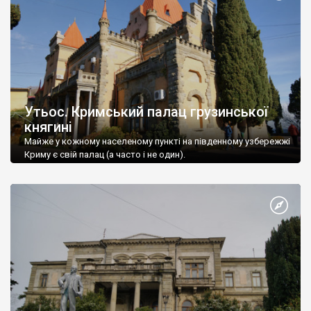
Утьос. Кримський палац грузинської
княгині
Майже у кожному населеному пункті на південному узбережжі
Криму є свій палац (а часто і не один).