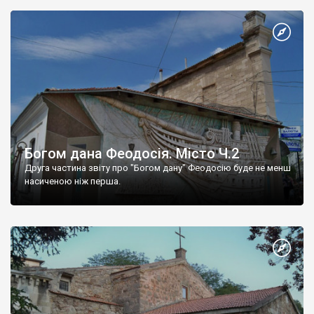
Богом дана Феодосія. Місто Ч.2
Друга частина звіту про "Богом дану" Феодосію буде не менш
насиченою ніж перша.