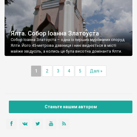
Ялта. Собор Іоанна Златоуста
Собор Іоанна Златоуста – одна із перших мурованих споруд
Ялти. Його 45-метрова дзвіниця і нині видніється в місті
майже звідусіль, а колись це була висотна домінанта Ялти.
1
2
3
4
5
Далі »
Станьте нашим автором