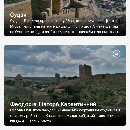
Судак
Судак... Вже чую крики в спину: "Ааа, попса! Муляжна фортеця!
Місце,туристами затерте до дір!..." Но то шо? А мене ще там
не було, ну не "дірявив" я там нічого... принаймні до цього літа.
Феодосія. Пагорб Карантинний
Головна памятка Феодосії - Генуезька фортеця знаходиться в
старому районі - на Карантинному пагорбі, який підноситься в
південній частині міста.