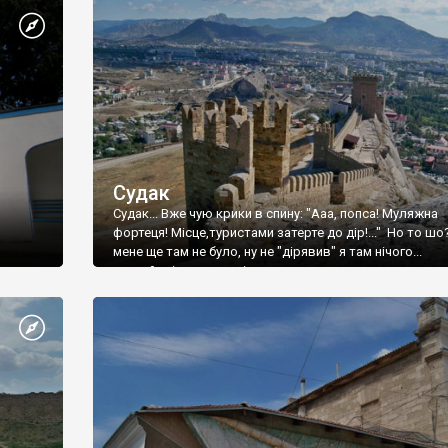
Судак
Судак... Вже чую крики в спину: "Ааа, попса! Муляжна
фортеця! Місце,туристами затерте до дір!..." Но то шо
мене ще там не було, ну не "дірявив" я там нічого...
принаймні до цього літа.