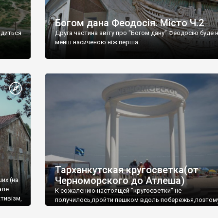
Богом дана Феодосія. Місто Ч.2
одиться
Друга частина звіту про "Богом дану" Феодосію буде 
менш насиченою ніж перша.
Тарханкутская кругосветка(от
Черноморского до Атлеша)
ших (на
але
К сожалению настоящей "кругосветки" не
тивізм,
получилось,пройти пешком вдоль побережья,поэтом
совершали радиальные вылазки из Оленевки.