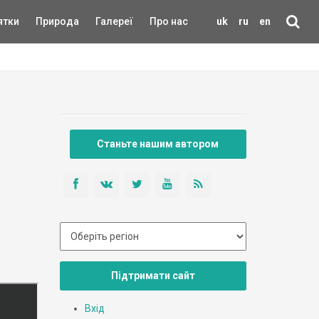
ятки
Природа
Галереї
Про нас
uk
ru
en
Станьте нашим автором
Підтримати сайт
Вхід