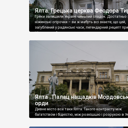
Ялта. Грецька церква Феодора Ти
Греки залишили Україні чималий спадок. Достатньо 
ніжинські огірочки – ви ж мабуть всі знаєте, що цей,
загублений у радянські часи, легендарний рецепт пр
Ніжин греки?
Ялта . Палац нащадків Мордовськ
орди
Дивне місто все таки Ялта. Такого контрасту між
багатством і бідністю, між розкішшю і розрухою в Ук
більше не знайдеш.