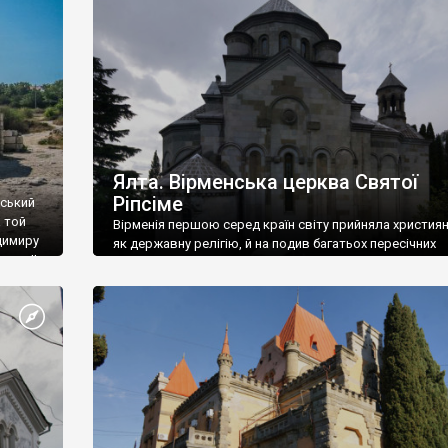
ефактів
називаються «повстяками» (postaki)…” “Вино. Крим
єкту
виробляє відмінне вино і його вдосталь: воно все ду
го».
легке біле і дуже […]
ти та
Ялта. Вірменська церква Святої
Ріпсіме
вський
 той
Вірменія першою серед країн світу прийняла христия
димиру
як державну релігію, й на подив багатьох пересічних
илю ІІ,
українців, які усіх кавказців вважають мусульманами,
 в
вірмени є відданими вірянами Христа