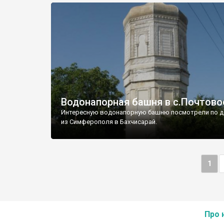
Водонапорная башня в с.Почтово
Интересную водонапорную башню посмотрели по д
из Симферополя в Бахчисарай.
1
Про 