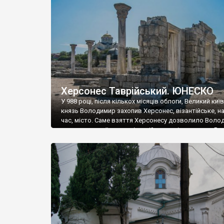
музею «Новгородський музей-заповідник» сотні арт
візантійської доби. Раритети викрадені з фондів об’
культурної спадщини ЮНЕСКО «Херсонеса Таврійсько
Офіційно – на виставку «Золото Візантії», але експер
влада в Україні вважають це лише […]
Херсонес Таврійський. ЮНЕСКО
У 988 році, після кількох місяців облоги, Великий киї
князь Володимир захопив Херсонес, візантійське, на
час, місто. Саме взяття Херсонесу дозволило Воло
диктувати свої умови візантійському імператору Вас
та одружитися з його дочкою Ганною. Цього ж року,
Херсонесі Володимир-язичник, став Василем-
християнином. А потім було Хрещення Русі. На честь
Херсонесу Таврійського названо місто […]