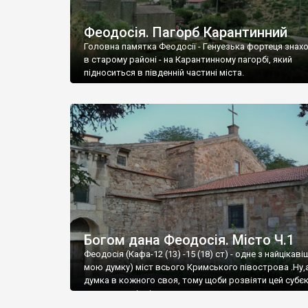
Феодосія. Пагорб Карантинний
Головна памятка Феодосії - Генуезька фортеця знах
в старому районі - на Карантинному пагорбі, який
підноситься в південній частині міста.
Богом дана Феодосія. Місто Ч.1
Феодосія (Кафа-12 (13) -15 (18) ст) - одне з найцікаві
мою думку) міст всього Кримського півострова .Ну,
думка в кожного своя, тому щоби розвіяти цей субєк
запрошую відвідати це