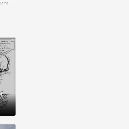
им та
ора і
є
го типу,
ей-
рний
ста:
 райони
від 2
I
і,
рукти,
 котрі