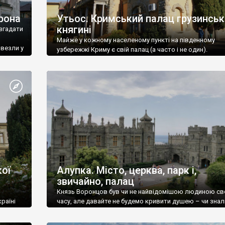
рона
Утьос. Кримський палац грузинськ
княгині
згадати
Майже у кожному населеному пункті на південному
ивезли у
узбережжі Криму є свій палац (а часто і не один).
ої
Алупка. Місто, церква, парк і,
звичайно, палац
Князь Воронцов був чи не найвідомішою людиною св
раїні
часу, але давайте не будемо кривити душею – чи знал
це прізвище до відвідин Алупки? Мабуть все таки ні.