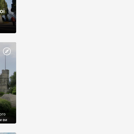
ої
ого
и ви