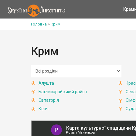
Крам
Головна
>
Крим
Крим
Алушта
Крас
Бахчисарайський район
Сева
Євпаторія
Сімф
Керч
Суда