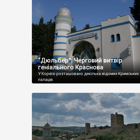
“Дюльбер”. Черговий витвір
геніального Краснова
У Кореїзі розташовано декілька відомих Кримських
палаців.