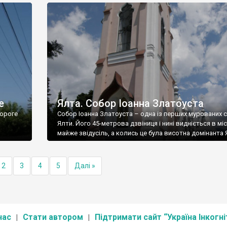
е
Ялта. Собор Іоанна Златоуста
ороге
Собор Іоанна Златоуста – одна із перших мурованих 
Ялти. Його 45-метрова дзвіниця і нині видніється в міс
майже звідусіль, а колись це була висотна домінанта 
2
3
4
5
Далі »
нас
Стати автором
Підтримати сайт “Україна Інкогні