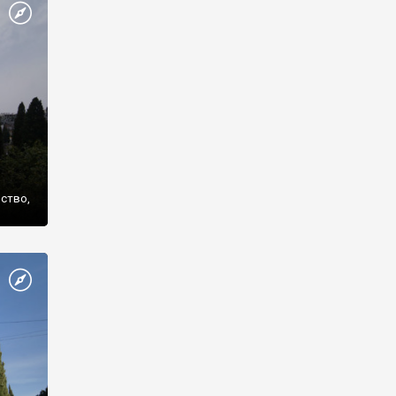
же
нство,