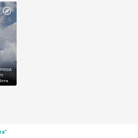
споруд
ті
Ялти.
та”