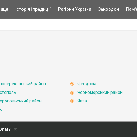
ниця
Історія і традиції
Регіони України
Закордон
Пам'
ноперекопський район
Феодосія
стополь
Чорноморський район
еропольський район
Ялта
к