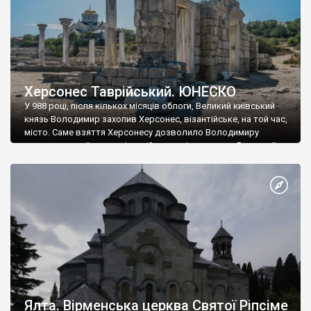
Херсонес Таврійський. ЮНЕСКО
У 988 році, після кількох місяців облоги, Великий київський
князь Володимир захопив Херсонес, візантійське, на той час,
місто. Саме взяття Херсонесу дозволило Володимиру
диктувати свої умови візантійському імператору Василю ІІ, та
одружитися з його дочкою Ганною. Цього ж року, в
Херсонесі Володимир-язичник, став Василем-християнином.
А потім було Хрещення Русі. На честь Херсонесу Таврійського
названо місто […]
Ялта. Вірменська церква Святої Ріпсіме