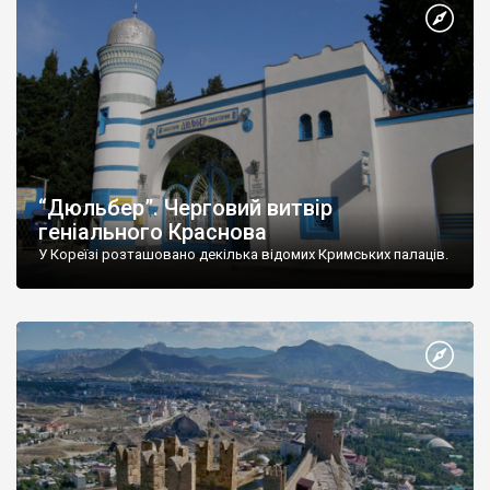
“Дюльбер”. Черговий витвір
геніального Краснова
У Кореїзі розташовано декілька відомих Кримських палаців.