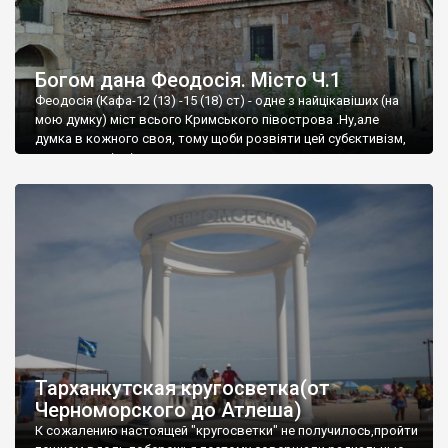
Богом дана Феодосія. Місто Ч.1
Феодосія (Кафа-12 (13) -15 (18) ст) - одне з найцікавіших (на
мою думку) міст всього Кримського півострова .Ну,але
думка в кожного своя, тому щоби розвіяти цей субєктивізм,
запрошую відвідати це
Тарханкутская кругосветка(от
Черноморского до Атлеша)
К сожалению настоящей "кругосветки" не получилось,пройти