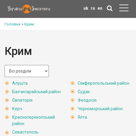
uk
ru
en
Головна
>
Крим
Крим
Алушта
Сімферопольський район
Бахчисарайський район
Судак
Євпаторія
Феодосія
Керч
Чорноморський район
Красноперекопський
Ялта
район
Севастополь