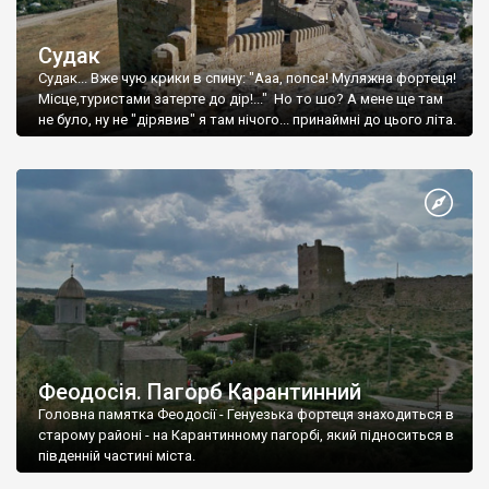
Судак
Судак... Вже чую крики в спину: "Ааа, попса! Муляжна фортеця!
Місце,туристами затерте до дір!..." Но то шо? А мене ще там
не було, ну не "дірявив" я там нічого... принаймні до цього літа.
Феодосія. Пагорб Карантинний
Головна памятка Феодосії - Генуезька фортеця знаходиться в
старому районі - на Карантинному пагорбі, який підноситься в
південній частині міста.