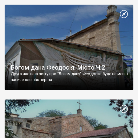
Богом дана Феодосія. Місто Ч.2
Друга частина звіту про "Богом дану" Феодосію буде не менш
насиченою ніж перша.