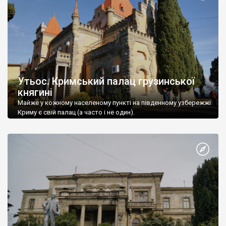
Утьос. Кримський палац грузинської
княгині
Майже у кожному населеному пункті на південному узбережжі
Криму є свій палац (а часто і не один).