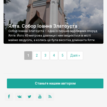
Ялта. Собор Іоанна Златоуста
Собор Іоанна Златоуста – одна із перших мурованих споруд
Ялти. Його 45-метрова дзвіниця і нині видніється в місті
майже звідусіль, а колись це була висотна домінанта Ялти.
1
2
3
4
5
Далі »
Станьте нашим автором