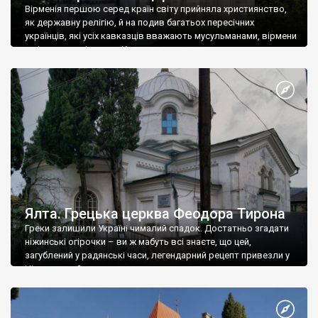
Вірменія першою серед країн світу прийняла християнство,
як державну релігію, й на подив багатьох пересічних
українців, які усіх кавказців вважають мусульманами, вірмени
є відданими вірянами Христа
Ялта. Грецька церква Феодора Тирона
Греки залишили Україні чималий спадок. Достатньо згадати
ніжинські огірочки – ви ж мабуть всі знаєте, що цей,
загублений у радянські часи, легендарний рецепт привезли у
Ніжин греки?