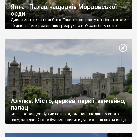
Ялта . Палац нащадків Мордовської
орди
Дивне місто все таки Ялта. Такого контрасту між багатством
і бідністю, між розкішшю і розрухою в Україні більше не
знайдеш.
Алупка. Місто, церква, парк і, звичайно,
палац
Князь Воронцов був чи не найвідомішою людиною свого
часу, але давайте не будемо кривити душею – чи знали ви це
прізвище до відвідин Алупки? Мабуть все таки ні.