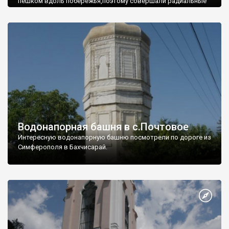
пешком вдоль побережья,поэтому совершали радиальные
вылазки из Оленевки.
Водонапорная башня в с.Почтовое
Интересную водонапорную башню посмотрели по дороге из
Симферополя в Бахчисарай.