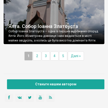
Ялта. Собор Іоанна Златоуста
Собор Іоанна Златоуста – одна із перших мурованих споруд
Ялти. Його 45-метрова дзвіниця і нині видніється в місті
майже звідусіль, а колись це була висотна домінанта Ялти.
1
2
3
4
5
Далі »
Станьте нашим автором