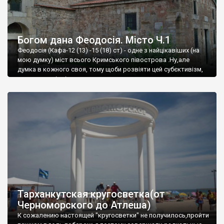
Богом дана Феодосія. Місто Ч.1
Феодосія (Кафа-12 (13) -15 (18) ст) - одне з найцікавіших (на
мою думку) міст всього Кримського півострова .Ну,але
думка в кожного своя, тому щоби розвіяти цей субєктивізм,
запрошую відвідати це
Тарханкутская кругосветка(от
Черноморского до Атлеша)
К сожалению настоящей "кругосветки" не получилось,пройти