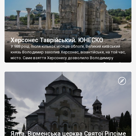
Херсонес Таврійський. ЮНЕСКО
У 988 році, після кількох місяців облоги, Великий київський
князь Володимир захопив Херсонес, візантійське, на той час,
місто. Саме взяття Херсонесу дозволило Володимиру
диктувати свої умови візантійському імператору Василю ІІ, та
одружитися з його дочкою Ганною. Цього ж року, в
Херсонесі Володимир-язичник, став Василем-християнином.
А потім було Хрещення Русі. На честь Херсонесу Таврійського
названо місто […]
Ялта. Вірменська церква Святої Ріпсіме