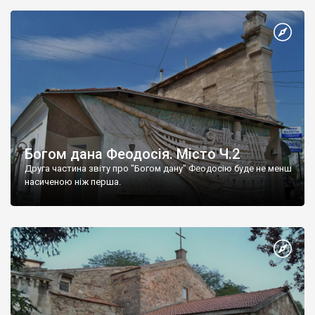
Богом дана Феодосія. Місто Ч.2
Друга частина звіту про "Богом дану" Феодосію буде не менш
насиченою ніж перша.