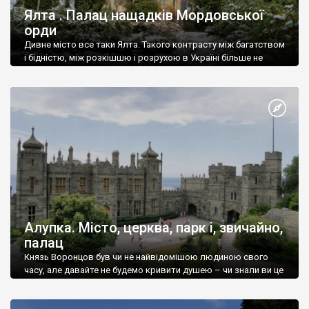
Ялта . Палац нащадків Мордовської
орди
Дивне місто все таки Ялта. Такого контрасту між багатством
і бідністю, між розкішшю і розрухою в Україні більше не
знайдеш.
Алупка. Місто, церква, парк і, звичайно,
палац
Князь Воронцов був чи не найвідомішою людиною свого
часу, але давайте не будемо кривити душею – чи знали ви це
прізвище до відвідин Алупки? Мабуть все таки ні.