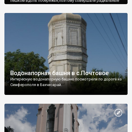
пешком вдоль побережья,поэтому совершали радиальные
вылазки из Оленевки.
Водонапорная башня в с.Почтовое
Интересную водонапорную башню посмотрели по дороге из
Симферополя в Бахчисарай.