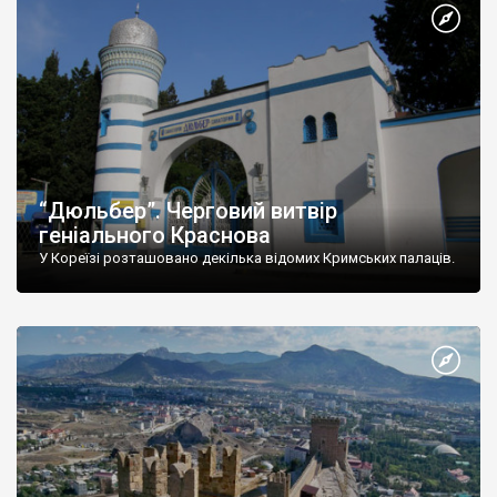
“Дюльбер”. Черговий витвір
геніального Краснова
У Кореїзі розташовано декілька відомих Кримських палаців.