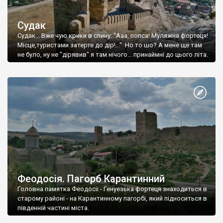
Судак
Судак... Вже чую крики в спину: "Ааа, попса! Муляжна фортеця!
Місце,туристами затерте до дір!..." Но то шо? А мене ще там
не було, ну не "дірявив" я там нічого... принаймні до цього літа.
Феодосія. Пагорб Карантинний
Головна памятка Феодосії - Генуезька фортеця знаходиться в
старому районі - на Карантинному пагорбі, який підноситься в
південній частині міста.