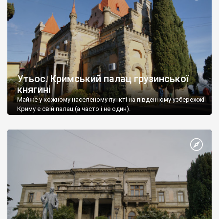
Утьос. Кримський палац грузинської
княгині
Майже у кожному населеному пункті на південному узбережжі
Криму є свій палац (а часто і не один).