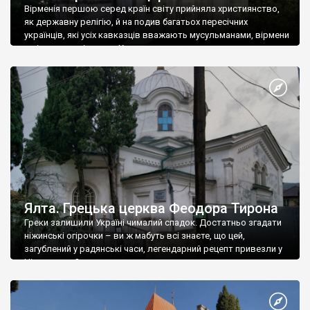
Вірменія першою серед країн світу прийняла християнство,
як державну релігію, й на подив багатьох пересічних
українців, які усіх кавказців вважають мусульманами, вірмени
є відданими вірянами Христа
Ялта. Грецька церква Феодора Тирона
Греки залишили Україні чималий спадок. Достатньо згадати
ніжинські огірочки – ви ж мабуть всі знаєте, що цей,
загублений у радянські часи, легендарний рецепт привезли у
Ніжин греки?