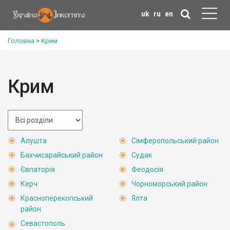
uk
ru
en
Головна
>
Крим
Крим
Алушта
Сімферопольський район
Бахчисарайський район
Судак
Євпаторія
Феодосія
Керч
Чорноморський район
Красноперекопський
Ялта
район
Севастополь