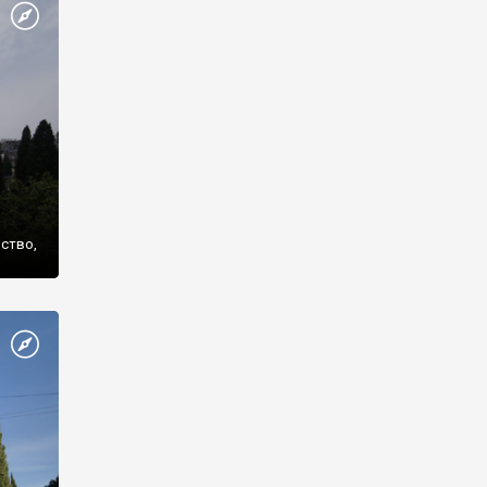
же
нство,