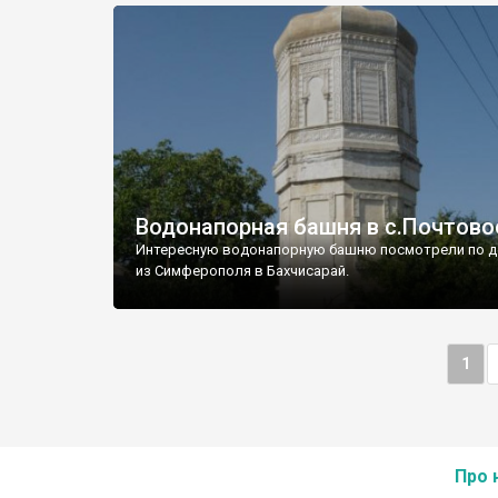
Водонапорная башня в с.Почтово
Интересную водонапорную башню посмотрели по д
из Симферополя в Бахчисарай.
1
Про 