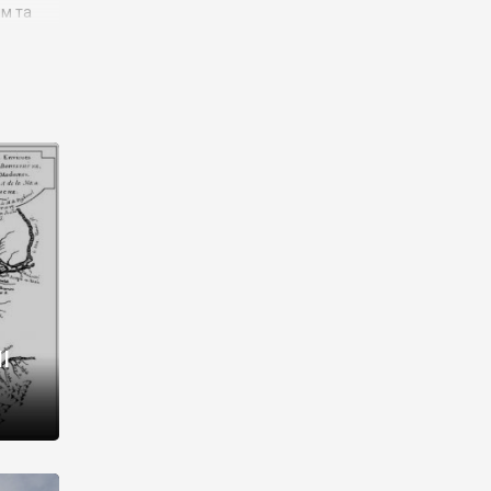
им та
ора і
є
го типу,
ей-
рний
ста:
 райони
від 2
I
і,
рукти,
 котрі