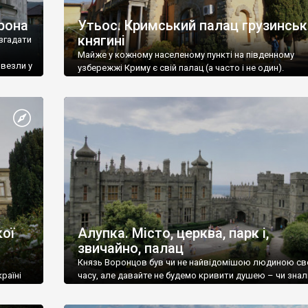
рона
Утьос. Кримський палац грузинськ
княгині
згадати
Майже у кожному населеному пункті на південному
ивезли у
узбережжі Криму є свій палац (а часто і не один).
ої
Алупка. Місто, церква, парк і,
звичайно, палац
Князь Воронцов був чи не найвідомішою людиною св
раїні
часу, але давайте не будемо кривити душею – чи знал
це прізвище до відвідин Алупки? Мабуть все таки ні.