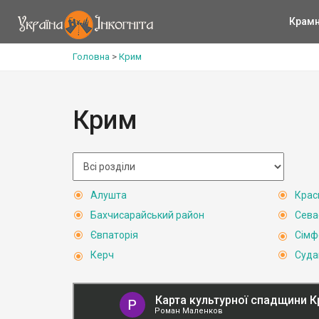
Крам
Головна
>
Крим
Крим
Алушта
Крас
Бахчисарайський район
Сева
Євпаторія
Сімф
Керч
Суда