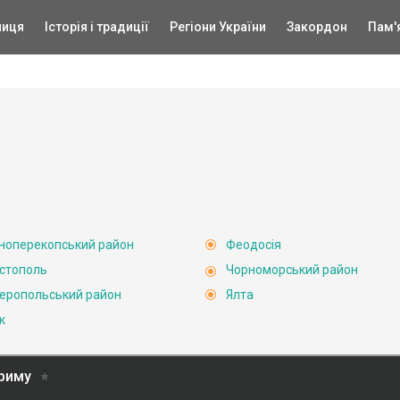
ниця
Історія і традиції
Регіони України
Закордон
Пам'
ноперекопський район
Феодосія
стополь
Чорноморський район
еропольський район
Ялта
к