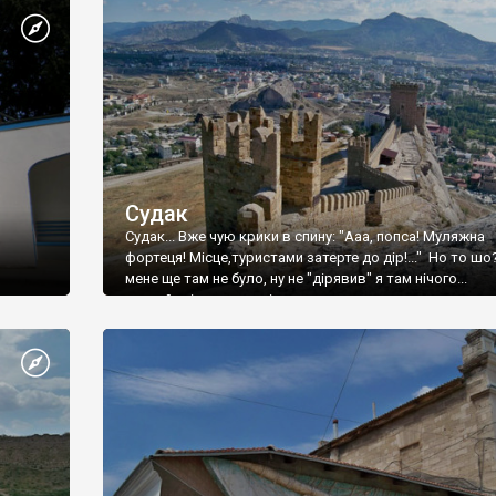
Судак
Судак... Вже чую крики в спину: "Ааа, попса! Муляжна
фортеця! Місце,туристами затерте до дір!..." Но то шо
мене ще там не було, ну не "дірявив" я там нічого...
принаймні до цього літа.