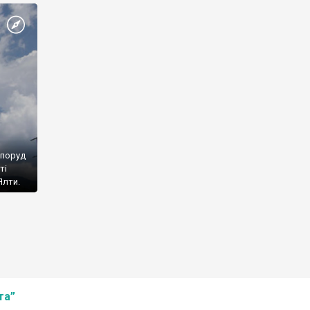
споруд
ті
Ялти.
та”