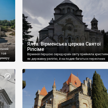
ефактів
називаються «повстяками» (postaki)…” “Вино. Крим
єкту
виробляє відмінне вино і його вдосталь: воно все ду
го».
легке біле і дуже […]
ти та
Ялта. Вірменська церква Святої
Ріпсіме
вський
 той
Вірменія першою серед країн світу прийняла христия
димиру
як державну релігію, й на подив багатьох пересічних
илю ІІ,
українців, які усіх кавказців вважають мусульманами,
 в
вірмени є відданими вірянами Христа