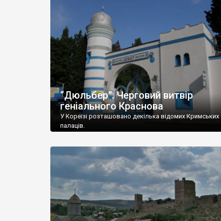
“Дюльбер”. Черговий витвір
геніального Краснова
У Кореїзі розташовано декілька відомих Кримських
палаців.