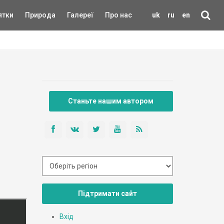
ятки
Природа
Галереї
Про нас
uk
ru
en
Станьте нашим автором
Підтримати сайт
Вхід