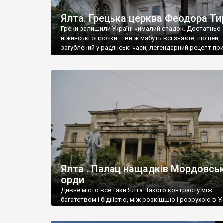
Ялта. Грецька церква Феодора Ти
Греки залишили Україні чималий спадок. Достатньо 
ніжинські огірочки – ви ж мабуть всі знаєте, що цей,
загублений у радянські часи, легендарний рецепт пр
Ніжин греки?
Ялта . Палац нащадків Мордовськ
орди
Дивне місто все таки Ялта. Такого контрасту між
багатством і бідністю, між розкішшю і розрухою в Ук
більше не знайдеш.