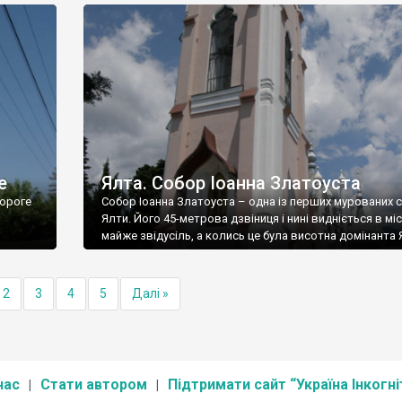
е
Ялта. Собор Іоанна Златоуста
ороге
Собор Іоанна Златоуста – одна із перших мурованих 
Ялти. Його 45-метрова дзвіниця і нині видніється в міс
майже звідусіль, а колись це була висотна домінанта 
2
3
4
5
Далі »
нас
Стати автором
Підтримати сайт “Україна Інкогні