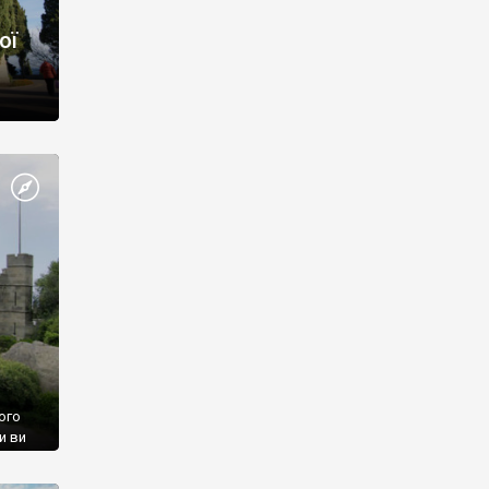
ої
ого
и ви