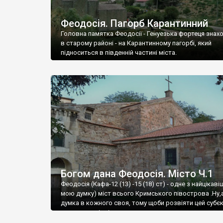
Феодосія. Пагорб Карантинний
Головна памятка Феодосії - Генуезька фортеця знах
в старому районі - на Карантинному пагорбі, який
підноситься в південній частині міста.
Богом дана Феодосія. Місто Ч.1
Феодосія (Кафа-12 (13) -15 (18) ст) - одне з найцікаві
мою думку) міст всього Кримського півострова .Ну,
думка в кожного своя, тому щоби розвіяти цей субєк
запрошую відвідати це