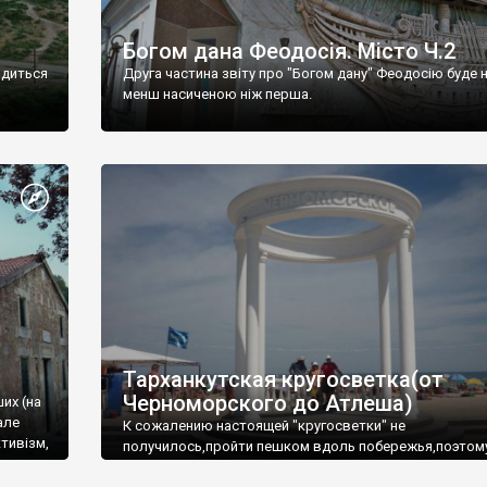
Богом дана Феодосія. Місто Ч.2
одиться
Друга частина звіту про "Богом дану" Феодосію буде 
менш насиченою ніж перша.
Тарханкутская кругосветка(от
Черноморского до Атлеша)
ших (на
але
К сожалению настоящей "кругосветки" не
тивізм,
получилось,пройти пешком вдоль побережья,поэтом
совершали радиальные вылазки из Оленевки.