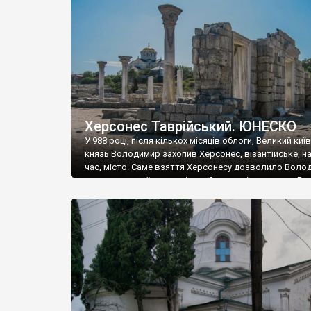
музею «Новгородський музей-заповідник» сотні арт
візантійської доби. Раритети викрадені з фондів об’
культурної спадщини ЮНЕСКО «Херсонеса Таврійсько
Офіційно – на виставку «Золото Візантії», але експер
влада в Україні вважають це лише […]
Херсонес Таврійський. ЮНЕСКО
У 988 році, після кількох місяців облоги, Великий киї
князь Володимир захопив Херсонес, візантійське, на
час, місто. Саме взяття Херсонесу дозволило Воло
диктувати свої умови візантійському імператору Вас
та одружитися з його дочкою Ганною. Цього ж року,
Херсонесі Володимир-язичник, став Василем-
християнином. А потім було Хрещення Русі. На честь
Херсонесу Таврійського названо місто […]