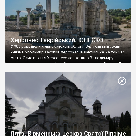
Херсонес Таврійський. ЮНЕСКО
У 988 році, після кількох місяців облоги, Великий київський
князь Володимир захопив Херсонес, візантійське, на той час,
місто. Саме взяття Херсонесу дозволило Володимиру
диктувати свої умови візантійському імператору Василю ІІ, та
одружитися з його дочкою Ганною. Цього ж року, в
Херсонесі Володимир-язичник, став Василем-християнином.
А потім було Хрещення Русі. На честь Херсонесу Таврійського
названо місто […]
Ялта. Вірменська церква Святої Ріпсіме