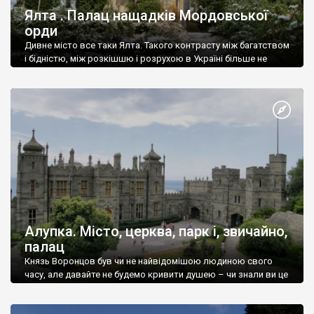
Ялта . Палац нащадків Мордовської
орди
Дивне місто все таки Ялта. Такого контрасту між багатством
і бідністю, між розкішшю і розрухою в Україні більше не
знайдеш.
Алупка. Місто, церква, парк і, звичайно,
палац
Князь Воронцов був чи не найвідомішою людиною свого
часу, але давайте не будемо кривити душею – чи знали ви це
прізвище до відвідин Алупки? Мабуть все таки ні.