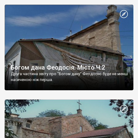
Богом дана Феодосія. Місто Ч.2
Друга частина звіту про "Богом дану" Феодосію буде не менш
насиченою ніж перша.