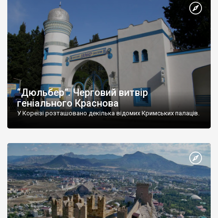
“Дюльбер”. Черговий витвір
геніального Краснова
У Кореїзі розташовано декілька відомих Кримських палаців.