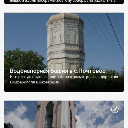
пешком вдоль побережья,поэтому совершали радиальные
вылазки из Оленевки.
Водонапорная башня в с.Почтовое
Интересную водонапорную башню посмотрели по дороге из
Симферополя в Бахчисарай.