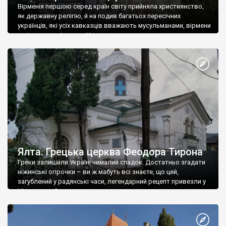
Вірменія першою серед країн світу прийняла християнство,
як державну релігію, й на подив багатьох пересічних
українців, які усіх кавказців вважають мусульманами, вірмени
є відданими вірянами Христа
Ялта. Грецька церква Феодора Тирона
Греки залишили Україні чималий спадок. Достатньо згадати
ніжинські огірочки – ви ж мабуть всі знаєте, що цей,
загублений у радянські часи, легендарний рецепт привезли у
Ніжин греки?