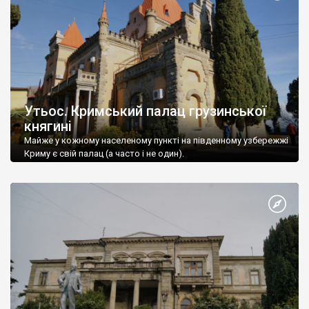
Утьос. Кримський палац грузинської
княгині
Майже у кожному населеному пункті на південному узбережжі
Криму є свій палац (а часто і не один).