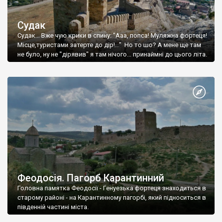
Судак
Судак... Вже чую крики в спину: "Ааа, попса! Муляжна фортеця!
Місце,туристами затерте до дір!..." Но то шо? А мене ще там
не було, ну не "дірявив" я там нічого... принаймні до цього літа.
Феодосія. Пагорб Карантинний
Головна памятка Феодосії - Генуезька фортеця знаходиться в
старому районі - на Карантинному пагорбі, який підноситься в
південній частині міста.