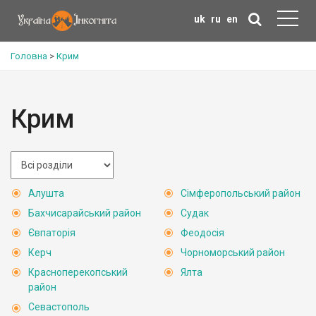
uk
ru
en
Головна
>
Крим
Крим
Алушта
Сімферопольський район
Бахчисарайський район
Судак
Євпаторія
Феодосія
Керч
Чорноморський район
Красноперекопський
Ялта
район
Севастополь