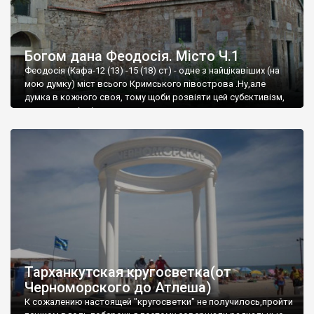
Богом дана Феодосія. Місто Ч.1
Феодосія (Кафа-12 (13) -15 (18) ст) - одне з найцікавіших (на
мою думку) міст всього Кримського півострова .Ну,але
думка в кожного своя, тому щоби розвіяти цей субєктивізм,
запрошую відвідати це
Тарханкутская кругосветка(от
Черноморского до Атлеша)
К сожалению настоящей "кругосветки" не получилось,пройти