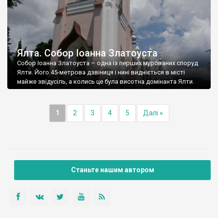
Ялта. Собор Іоанна Златоуста
Собор Іоанна Златоуста – одна із перших мурованих споруд
Ялти. Його 45-метрова дзвіниця і нині видніється в місті
майже звідусіль, а колись це була висотна домінанта Ялти.
1
2
3
4
5
Далі »
Станьте нашим автором