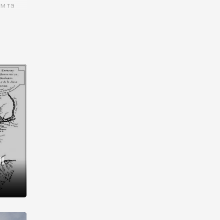
им та
ора і
є
го типу,
ей-
рний
ста:
 райони
від 2
I
і,
рукти,
 котрі