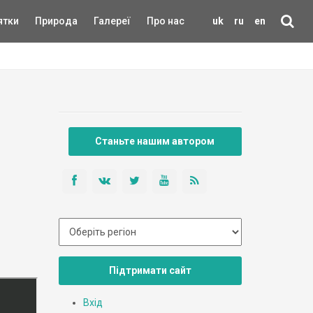
ятки
Природа
Галереї
Про нас
uk
ru
en
Станьте нашим автором
Підтримати сайт
Вхід