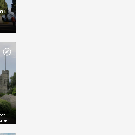
ої
ого
и ви