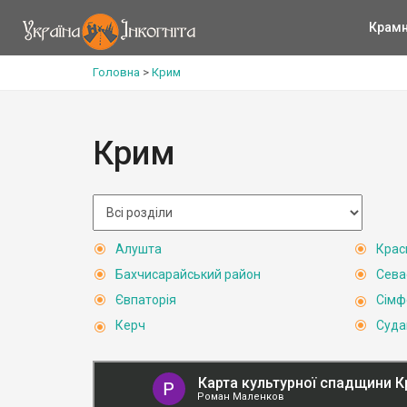
Крам
Головна
>
Крим
Крим
Алушта
Крас
Бахчисарайський район
Сева
Євпаторія
Сімф
Керч
Суда