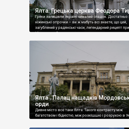
Ялта. Грецька церква Феодора Ти
Греки залишили Україні чималий спадок. Достатньо 
ніжинські огірочки – ви ж мабуть всі знаєте, що цей,
загублений у радянські часи, легендарний рецепт пр
Ніжин греки?
Ялта . Палац нащадків Мордовськ
орди
Дивне місто все таки Ялта. Такого контрасту між
багатством і бідністю, між розкішшю і розрухою в Ук
більше не знайдеш.