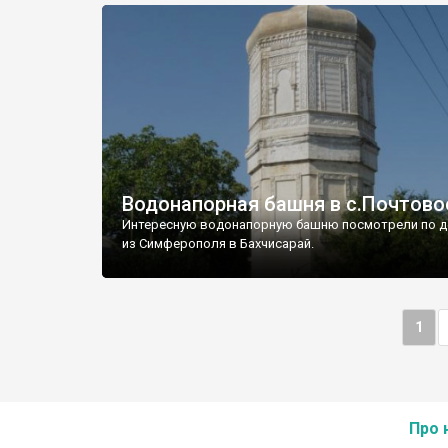
Водонапорная башня в с.Почтово
Интересную водонапорную башню посмотрели по д
из Симферополя в Бахчисарай.
1
Про 