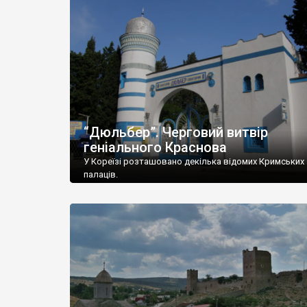
“Дюльбер”. Черговий витвір
геніального Краснова
У Кореїзі розташовано декілька відомих Кримських
палаців.