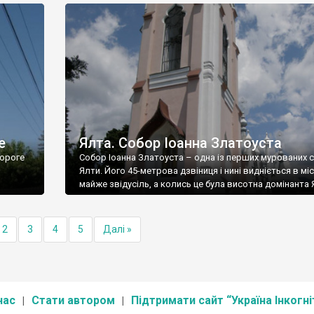
е
Ялта. Собор Іоанна Златоуста
ороге
Собор Іоанна Златоуста – одна із перших мурованих 
Ялти. Його 45-метрова дзвіниця і нині видніється в міс
майже звідусіль, а колись це була висотна домінанта 
2
3
4
5
Далі »
нас
Стати автором
Підтримати сайт “Україна Інкогні