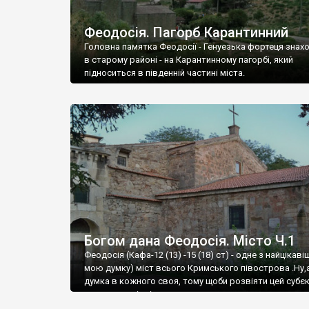
Феодосія. Пагорб Карантинний
Головна памятка Феодосії - Генуезька фортеця знах
в старому районі - на Карантинному пагорбі, який
підноситься в південній частині міста.
Богом дана Феодосія. Місто Ч.1
Феодосія (Кафа-12 (13) -15 (18) ст) - одне з найцікаві
мою думку) міст всього Кримського півострова .Ну,
думка в кожного своя, тому щоби розвіяти цей субєк
запрошую відвідати це