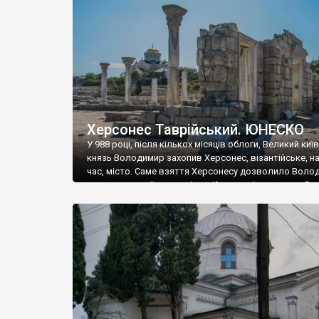
музею «Новгородський музей-заповідник» сотні арт
візантійської доби. Раритети викрадені з фондів об’
культурної спадщини ЮНЕСКО «Херсонеса Таврійсько
Офіційно – на виставку «Золото Візантії», але експер
влада в Україні вважають це лише […]
Херсонес Таврійський. ЮНЕСКО
У 988 році, після кількох місяців облоги, Великий киї
князь Володимир захопив Херсонес, візантійське, на
час, місто. Саме взяття Херсонесу дозволило Воло
диктувати свої умови візантійському імператору Вас
та одружитися з його дочкою Ганною. Цього ж року,
Херсонесі Володимир-язичник, став Василем-
християнином. А потім було Хрещення Русі. На честь
Херсонесу Таврійського названо місто […]