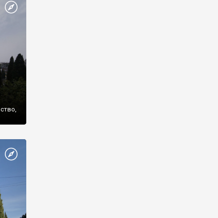
же
нство,