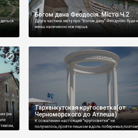
Богом дана Феодосія. Місто Ч.2
одиться
Друга частина звіту про "Богом дану" Феодосію буде 
менш насиченою ніж перша.
Тарханкутская кругосветка(от
Черноморского до Атлеша)
ших (на
але
К сожалению настоящей "кругосветки" не
тивізм,
получилось,пройти пешком вдоль побережья,поэтом
совершали радиальные вылазки из Оленевки.