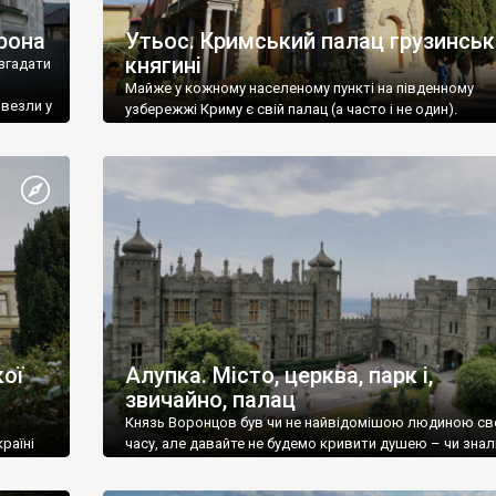
рона
Утьос. Кримський палац грузинськ
княгині
згадати
Майже у кожному населеному пункті на південному
ивезли у
узбережжі Криму є свій палац (а часто і не один).
ої
Алупка. Місто, церква, парк і,
звичайно, палац
Князь Воронцов був чи не найвідомішою людиною св
раїні
часу, але давайте не будемо кривити душею – чи знал
це прізвище до відвідин Алупки? Мабуть все таки ні.