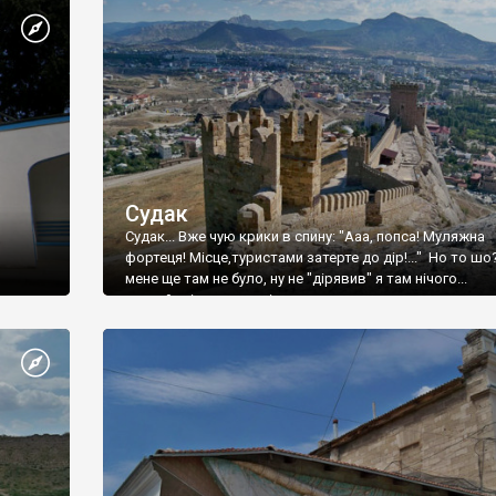
Судак
Судак... Вже чую крики в спину: "Ааа, попса! Муляжна
фортеця! Місце,туристами затерте до дір!..." Но то шо
мене ще там не було, ну не "дірявив" я там нічого...
принаймні до цього літа.