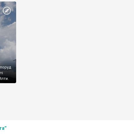
споруд
ті
Ялти.
та”