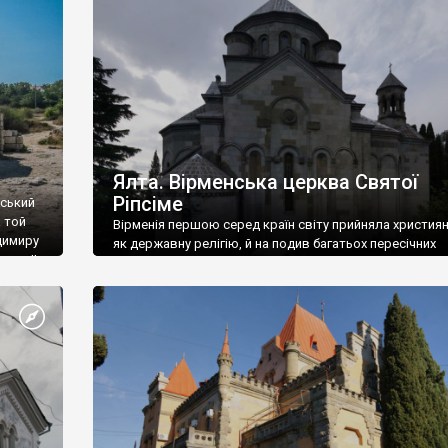
ефактів
називаються «повстяками» (postaki)…” “Вино. Крим
єкту
виробляє відмінне вино і його вдосталь: воно все ду
го».
легке біле і дуже […]
ти та
Ялта. Вірменська церква Святої
Ріпсіме
вський
 той
Вірменія першою серед країн світу прийняла христия
димиру
як державну релігію, й на подив багатьох пересічних
илю ІІ,
українців, які усіх кавказців вважають мусульманами,
 в
вірмени є відданими вірянами Христа