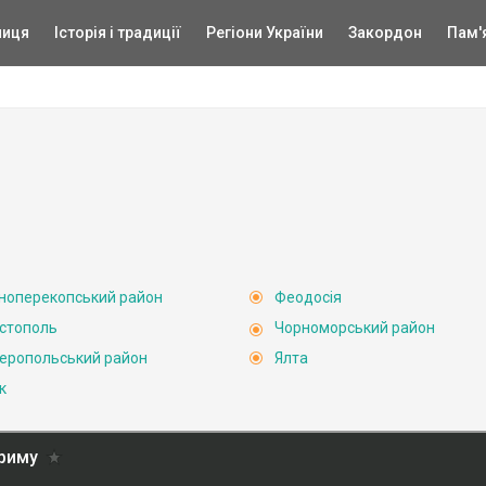
ниця
Історія і традиції
Регіони України
Закордон
Пам'
ноперекопський район
Феодосія
стополь
Чорноморський район
еропольський район
Ялта
к