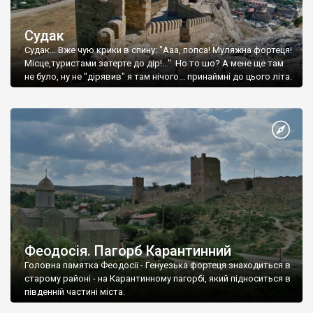
Судак
Судак... Вже чую крики в спину: "Ааа, попса! Муляжна фортеця!
Місце,туристами затерте до дір!..." Но то шо? А мене ще там
не було, ну не "дірявив" я там нічого... принаймні до цього літа.
Феодосія. Пагорб Карантинний
Головна памятка Феодосії - Генуезька фортеця знаходиться в
старому районі - на Карантинному пагорбі, який підноситься в
південній частині міста.