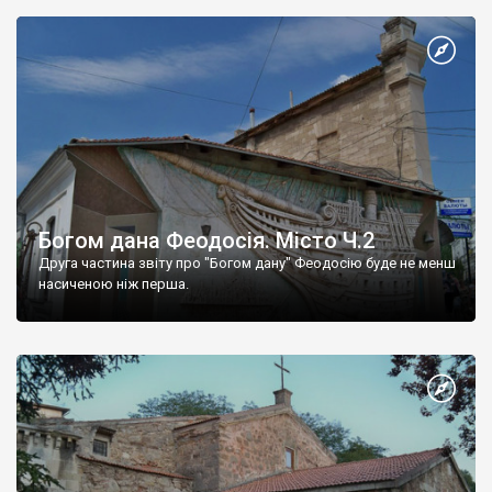
Богом дана Феодосія. Місто Ч.2
Друга частина звіту про "Богом дану" Феодосію буде не менш
насиченою ніж перша.