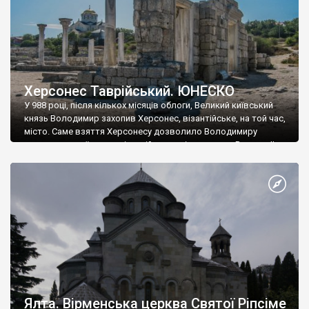
Херсонес Таврійський. ЮНЕСКО
У 988 році, після кількох місяців облоги, Великий київський
князь Володимир захопив Херсонес, візантійське, на той час,
місто. Саме взяття Херсонесу дозволило Володимиру
диктувати свої умови візантійському імператору Василю ІІ, та
одружитися з його дочкою Ганною. Цього ж року, в
Херсонесі Володимир-язичник, став Василем-християнином.
А потім було Хрещення Русі. На честь Херсонесу Таврійського
названо місто […]
Ялта. Вірменська церква Святої Ріпсіме