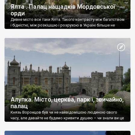
Ялта . Палац нащадків Мордовської
орди
Дивне місто все таки Ялта. Такого контрасту між багатством
і бідністю, між розкішшю і розрухою в Україні більше не
знайдеш.
Алупка. Місто, церква, парк і, звичайно,
палац
Князь Воронцов був чи не найвідомішою людиною свого
часу, але давайте не будемо кривити душею – чи знали ви це
прізвище до відвідин Алупки? Мабуть все таки ні.