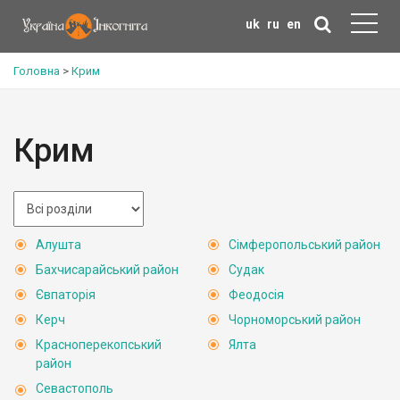
uk
ru
en
Головна
>
Крим
Крим
Алушта
Сімферопольський район
Бахчисарайський район
Судак
Євпаторія
Феодосія
Керч
Чорноморський район
Красноперекопський
Ялта
район
Севастополь