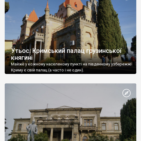
Утьос. Кримський палац грузинської
княгині
Майже у кожному населеному пункті на південному узбережжі
Криму є свій палац (а часто і не один).