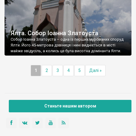
Ялта. Собор Іоанна Златоуста
Собор Іоанна Златоуста – одна із перших мурованих споруд
Ялти. Його 45-метрова дзвіниця і нині видніється в місті
майже звідусіль, а колись це була висотна домінанта Ялти.
1
2
3
4
5
Далі »
Станьте нашим автором