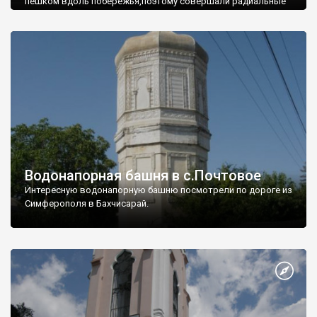
пешком вдоль побережья,поэтому совершали радиальные
вылазки из Оленевки.
Водонапорная башня в с.Почтовое
Интересную водонапорную башню посмотрели по дороге из
Симферополя в Бахчисарай.