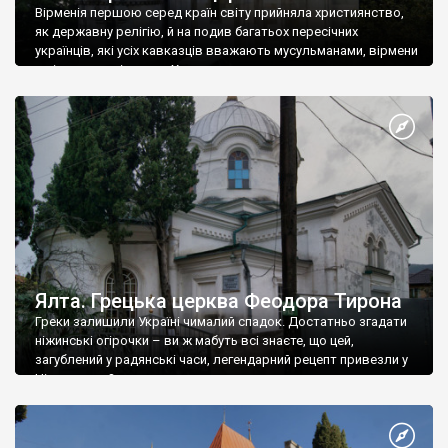
Вірменія першою серед країн світу прийняла християнство,
як державну релігію, й на подив багатьох пересічних
українців, які усіх кавказців вважають мусульманами, вірмени
є відданими вірянами Христа
Ялта. Грецька церква Феодора Тирона
Греки залишили Україні чималий спадок. Достатньо згадати
ніжинські огірочки – ви ж мабуть всі знаєте, що цей,
загублений у радянські часи, легендарний рецепт привезли у
Ніжин греки?