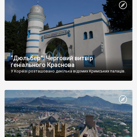
“Дюльбер”. Черговий витвір
геніального Краснова
У Кореїзі розташовано декілька відомих Кримських палаців.