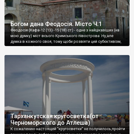
Богом дана Феодосія. Місто Ч.1
Феодосія (Кафа-12 (13) -15 (18) ст) - одне з найцікавіших (на
мою думку) міст всього Кримського півострова .Ну,але
думка в кожного своя, тому щоби розвіяти цей субєктивізм,
запрошую відвідати це
Тарханкутская кругосветка(от
Черноморского до Атлеша)
К сожалению настоящей "кругосветки" не получилось,пройти