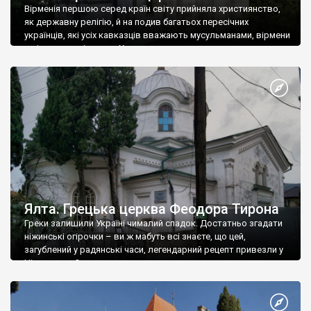
Вірменія першою серед країн світу прийняла християнство,
як державну релігію, й на подив багатьох пересічних
українців, які усіх кавказців вважають мусульманами, вірмени
є відданими вірянами Христа
Ялта. Грецька церква Феодора Тирона
Греки залишили Україні чималий спадок. Достатньо згадати
ніжинські огірочки – ви ж мабуть всі знаєте, що цей,
загублений у радянські часи, легендарний рецепт привезли у
Ніжин греки?