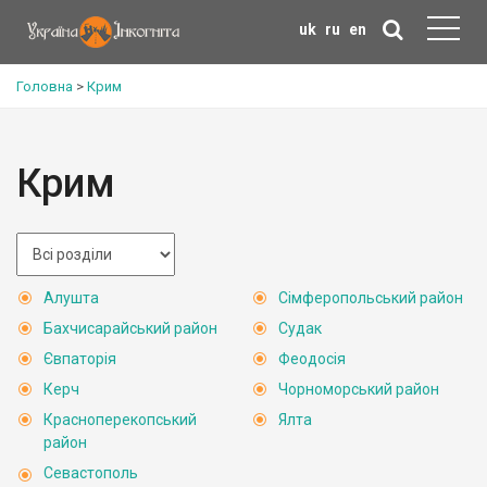
uk
ru
en
Головна
>
Крим
Крим
Алушта
Сімферопольський район
Бахчисарайський район
Судак
Євпаторія
Феодосія
Керч
Чорноморський район
Красноперекопський
Ялта
район
Севастополь