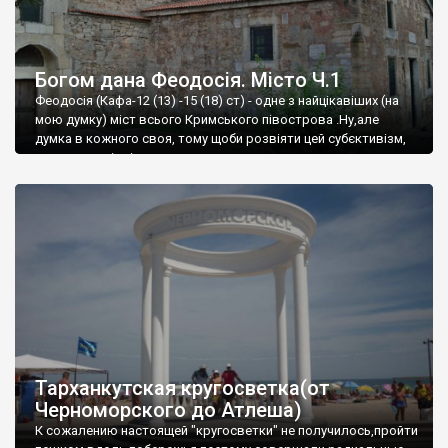
Богом дана Феодосія. Місто Ч.1
Феодосія (Кафа-12 (13) -15 (18) ст) - одне з найцікавіших (на
мою думку) міст всього Кримського півострова .Ну,але
думка в кожного своя, тому щоби розвіяти цей субєктивізм,
запрошую відвідати це
Тарханкутская кругосветка(от
Черноморского до Атлеша)
К сожалению настоящей "кругосветки" не получилось,пройти