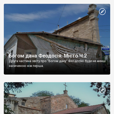
Богом дана Феодосія. Місто Ч.2
Друга частина звіту про "Богом дану" Феодосію буде не менш
насиченою ніж перша.