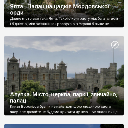
Ялта . Палац нащадків Мордовської
орди
Дивне місто все таки Ялта. Такого контрасту між багатством
і бідністю, між розкішшю і розрухою в Україні більше не
знайдеш.
Алупка. Місто, церква, парк і, звичайно,
палац
Князь Воронцов був чи не найвідомішою людиною свого
часу, але давайте не будемо кривити душею – чи знали ви це
прізвище до відвідин Алупки? Мабуть все таки ні.