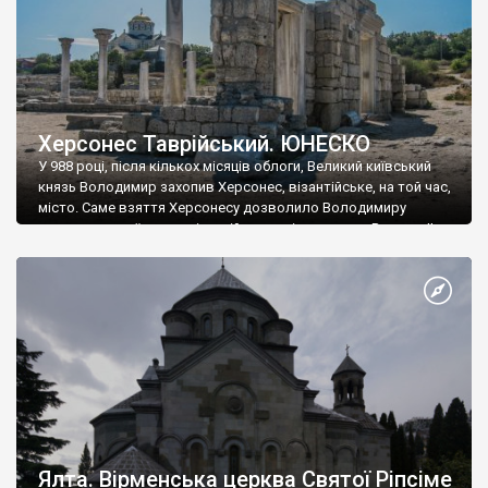
Херсонес Таврійський. ЮНЕСКО
У 988 році, після кількох місяців облоги, Великий київський
князь Володимир захопив Херсонес, візантійське, на той час,
місто. Саме взяття Херсонесу дозволило Володимиру
диктувати свої умови візантійському імператору Василю ІІ, та
одружитися з його дочкою Ганною. Цього ж року, в
Херсонесі Володимир-язичник, став Василем-християнином.
А потім було Хрещення Русі. На честь Херсонесу Таврійського
названо місто […]
Ялта. Вірменська церква Святої Ріпсіме