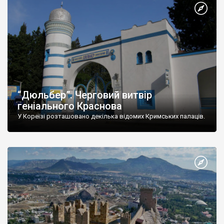
“Дюльбер”. Черговий витвір
геніального Краснова
У Кореїзі розташовано декілька відомих Кримських палаців.