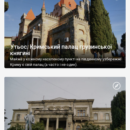
Утьос. Кримський палац грузинської
княгині
Майже у кожному населеному пункті на південному узбережжі
Криму є свій палац (а часто і не один).