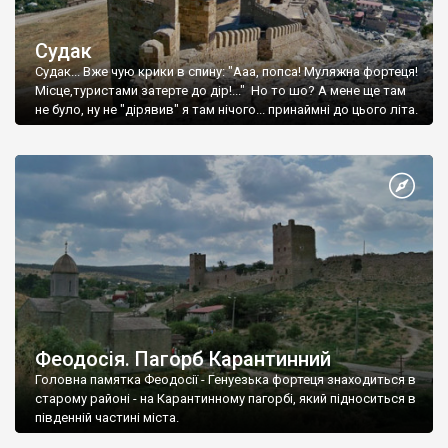
Судак
Судак... Вже чую крики в спину: "Ааа, попса! Муляжна фортеця!
Місце,туристами затерте до дір!..." Но то шо? А мене ще там
не було, ну не "дірявив" я там нічого... принаймні до цього літа.
Феодосія. Пагорб Карантинний
Головна памятка Феодосії - Генуезька фортеця знаходиться в
старому районі - на Карантинному пагорбі, який підноситься в
південній частині міста.