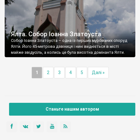
Ялта. Собор Іоанна Златоуста
Собор Іоанна Златоуста – одна із перших мурованих споруд
Ялти. Його 45-метрова дзвіниця і нині видніється в місті
майже звідусіль, а колись це була висотна домінанта Ялти.
1
2
3
4
5
Далі »
Станьте нашим автором