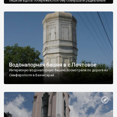
пешком вдоль побережья,поэтому совершали радиальные
вылазки из Оленевки.
Водонапорная башня в с.Почтовое
Интересную водонапорную башню посмотрели по дороге из
Симферополя в Бахчисарай.